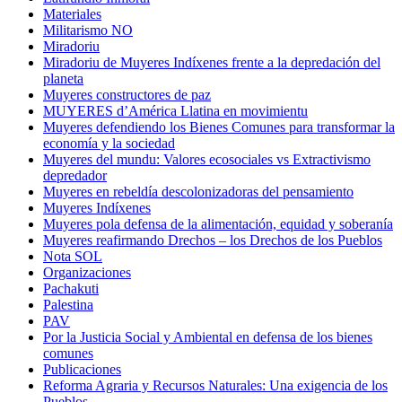
Materiales
Militarismo NO
Miradoriu
Miradoriu de Muyeres Indíxenes frente a la depredación del
planeta
Muyeres constructores de paz
MUYERES d’América Llatina en movimientu
Muyeres defendiendo los Bienes Comunes para transformar la
economía y la sociedad
Muyeres del mundu: Valores ecosociales vs Extractivismo
depredador
Muyeres en rebeldía descolonizadoras del pensamiento
Muyeres Indíxenes
Muyeres pola defensa de la alimentación, equidad y soberanía
Muyeres reafirmando Drechos – los Drechos de los Pueblos
Nota SOL
Organizaciones
Pachakuti
Palestina
PAV
Por la Justicia Social y Ambiental en defensa de los bienes
comunes
Publicaciones
Reforma Agraria y Recursos Naturales: Una exigencia de los
Pueblos.