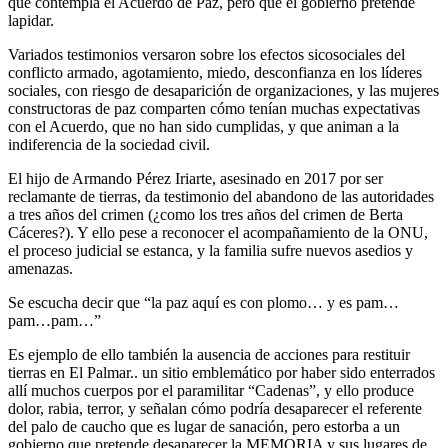
que contempla el Acuerdo de Paz, pero que el gobierno pretende
lapidar.
Variados testimonios versaron sobre los efectos sicosociales del
conflicto armado, agotamiento, miedo, desconfianza en los líderes
sociales, con riesgo de desaparición de organizaciones, y las mujeres
constructoras de paz comparten cómo tenían muchas expectativas
con el Acuerdo, que no han sido cumplidas, y que animan a la
indiferencia de la sociedad civil.
El hijo de Armando Pérez Iriarte, asesinado en 2017 por ser
reclamante de tierras, da testimonio del abandono de las autoridades
a tres años del crimen (¿como los tres años del crimen de Berta
Cáceres?). Y ello pese a reconocer el acompañamiento de la ONU,
el proceso judicial se estanca, y la familia sufre nuevos asedios y
amenazas.
Se escucha decir que “la paz aquí es con plomo… y es pam…
pam…pam…”
Es ejemplo de ello también la ausencia de acciones para restituir
tierras en El Palmar.. un sitio emblemático por haber sido enterrados
allí muchos cuerpos por el paramilitar “Cadenas”, y ello produce
dolor, rabia, terror, y señalan cómo podría desaparecer el referente
del palo de caucho que es lugar de sanación, pero estorba a un
gobierno que pretende desaparecer la MEMORIA y sus lugares de