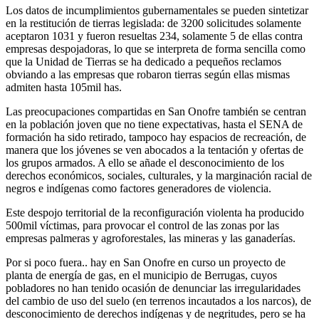
Los datos de incumplimientos gubernamentales se pueden sintetizar
en la restitución de tierras legislada: de 3200 solicitudes solamente
aceptaron 1031 y fueron resueltas 234, solamente 5 de ellas contra
empresas despojadoras, lo que se interpreta de forma sencilla como
que la Unidad de Tierras se ha dedicado a pequeños reclamos
obviando a las empresas que robaron tierras según ellas mismas
admiten hasta 105mil has.
Las preocupaciones compartidas en San Onofre también se centran
en la población joven que no tiene expectativas, hasta el SENA de
formación ha sido retirado, tampoco hay espacios de recreación, de
manera que los jóvenes se ven abocados a la tentación y ofertas de
los grupos armados. A ello se añade el desconocimiento de los
derechos económicos, sociales, culturales, y la marginación racial de
negros e indígenas como factores generadores de violencia.
Este despojo territorial de la reconfiguración violenta ha producido
500mil víctimas, para provocar el control de las zonas por las
empresas palmeras y agroforestales, las mineras y las ganaderías.
Por si poco fuera.. hay en San Onofre en curso un proyecto de
planta de energía de gas, en el municipio de Berrugas, cuyos
pobladores no han tenido ocasión de denunciar las irregularidades
del cambio de uso del suelo (en terrenos incautados a los narcos), de
desconocimiento de derechos indígenas y de negritudes, pero se ha