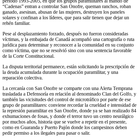
periodo 1993-2005, en que los grupos paramilitares al mando de
“Cadenas” entran a controlar San Onofre, queman ranchos, roban
ganado, asesinan, abusan de las mujeres, destruyen los paneles
solares y confinan a los líderes, que para salir tienen que dejar un
rehén familiar.
Pese al desplazamiento forzado, después no fueron consideradas
víctimas, y la embajada de Canadá acompañó una cartografía o ruta
jurídica para determinar y reconocer a la comunidad en su conjunto
como víctima, que no se resolvió sino con una sentencia favorable
de la Corte Constitucional.
La disputa territorial permanece, están solicitando la prescripción de
la deuda acumulada durante la ocupación paramilitar, y una
reparación colectiva.
La cercanía con San Onofre se comparte con una Alerta Temprana
trasladada a Defensoría en relación al denominado Clan del Golfo, y
también las vicisitudes del control de microtráfico por parte de ese
grupo de paramilitares: conviene recordar la crueldad e intensidad de
la represión paramilitar en San Onofre, donde ya se han realizado 84
exhumaciones de fosas, y donde el terror tuvo un centro neurálgico
por muchos años, historia que se vuelve a repetir en el presente,
como en Guaranda y Puerto Pajón donde los campesinos deben
pedir permiso a los ilegales para pasar o salir.