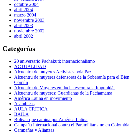
octubre 2004
abril 2004
marzo 2004
noviembre 2003
abril 2003
noviembre 2002
abril 2002
Categorías
20 aniversario Pachakuti: internacionalismo
ACTUALIDAD
Alcuentru de muyeres Activistes pola Paz
Alcuentru de muyeres defensoras de la Soberanía para el Bien
Común
Alcuentru de Muyeres en llucha escontra la Impunidá.
Alcuentru de muyeres: Guardianas de la Pachamama
América Latina en movimiento
Asambleas
AULA CRÍTICA
BAILA
Bolivar que camina por América Latina
Campaña Internacional contra el Paramilitarismo en Colombia
Campañas y Alianzas