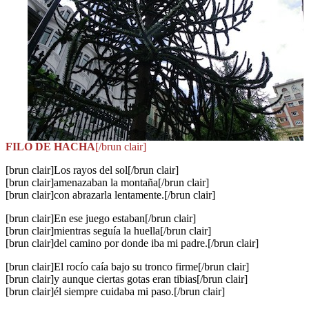
FILO DE HACHA
[/brun clair]
[brun clair]Los rayos del sol[/brun clair]
[brun clair]amenazaban la montaña[/brun clair]
[brun clair]con abrazarla lentamente.[/brun clair]
[brun clair]En ese juego estaban[/brun clair]
[brun clair]mientras seguía la huella[/brun clair]
[brun clair]del camino por donde iba mi padre.[/brun clair]
[brun clair]El rocío caía bajo su tronco firme[/brun clair]
[brun clair]y aunque ciertas gotas eran tibias[/brun clair]
[brun clair]él siempre cuidaba mi paso.[/brun clair]