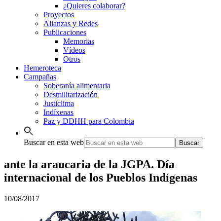
¿Quieres colaborar?
Proyectos
Alianzas y Redes
Publicaciones
Memorias
Vídeos
Otros
Hemeroteca
Campañas
Soberanía alimentaria
Desmilitarización
Justiclima
Indíxenas
Paz y DDHH para Colombia
Buscar en esta web
ante la araucaria de la JGPA. Día
internacional de los Pueblos Indígenas
10/08/2017