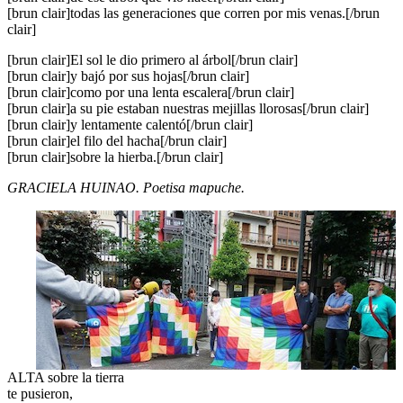
[brun clair]todas las generaciones que corren por mis venas.[/brun
clair]
[brun clair]El sol le dio primero al árbol[/brun clair]
[brun clair]y bajó por sus hojas[/brun clair]
[brun clair]como por una lenta escalera[/brun clair]
[brun clair]a su pie estaban nuestras mejillas llorosas[/brun clair]
[brun clair]y lentamente calentó[/brun clair]
[brun clair]el filo del hacha[/brun clair]
[brun clair]sobre la hierba.[/brun clair]
GRACIELA HUINAO. Poetisa mapuche.
ALTA sobre la tierra
te pusieron,