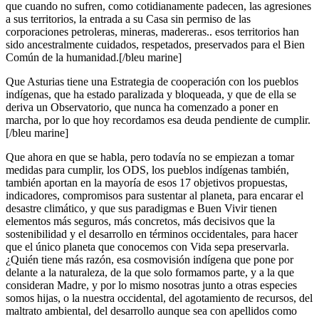
que cuando no sufren, como cotidianamente padecen, las agresiones
a sus territorios, la entrada a su Casa sin permiso de las
corporaciones petroleras, mineras, madereras.. esos territorios han
sido ancestralmente cuidados, respetados, preservados para el Bien
Común de la humanidad.[/bleu marine]
Que Asturias tiene una Estrategia de cooperación con los pueblos
indígenas, que ha estado paralizada y bloqueada, y que de ella se
deriva un Observatorio, que nunca ha comenzado a poner en
marcha, por lo que hoy recordamos esa deuda pendiente de cumplir.
[/bleu marine]
Que ahora en que se habla, pero todavía no se empiezan a tomar
medidas para cumplir, los ODS, los pueblos indígenas también,
también aportan en la mayoría de esos 17 objetivos propuestas,
indicadores, compromisos para sustentar al planeta, para encarar el
desastre climático, y que sus paradigmas e Buen Vivir tienen
elementos más seguros, más concretos, más decisivos que la
sostenibilidad y el desarrollo en términos occidentales, para hacer
que el único planeta que conocemos con Vida sepa preservarla.
¿Quién tiene más razón, esa cosmovisión indígena que pone por
delante a la naturaleza, de la que solo formamos parte, y a la que
consideran Madre, y por lo mismo nosotras junto a otras especies
somos hijas, o la nuestra occidental, del agotamiento de recursos, del
maltrato ambiental, del desarrollo aunque sea con apellidos como