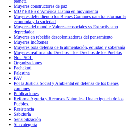
planeta
Muyeres constructores de paz
MUYERES d’América Llatina en movimientu
Muyeres defendiendo los Bienes Comunes para transformar la
economía y la sociedad
Muyeres del mundu: Valores ecosociales vs Extractivismo
depredador
Muyeres en rebeldía descolonizadoras del pensamiento
Muyeres Indíxenes
Muyeres pola defensa de la alimentación, equidad y soberanía
Muyeres reafirmando Drechos – los Drechos de los Pueblos
Nota SOL
Organizaciones
Pachakuti
Palestina
PAV
Por la Justicia Social y Ambiental en defensa de los bienes
comunes
Publicaciones
Reforma Agraria y Recursos Naturales: Una exigencia de los
Pueblos.
Resistencia
Sabiduría
Sensibilización
Sin categoría