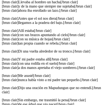
[brun clair]Llevaba al hombro un hacha[/brun clair]
[brun clair]y de la mano que siempre me sujetaba[/brun clair]
[brun clair]ahora iba enrollado un lazo.[/brun clair]
[brun clair]Antes que el sol nos diera[/brun clair]
[brun clair]llegamos a la pradera del bajo.[/brun clair]
[brun clair]Allí estaba[/brun clair]
[brun clair]con sus brazos apuntando al cielo[/brun clair]
[brun clair]con su música de hojas[/brun clair]
[brun clair]tan propia cuando se rebela.[/brun clair]
[brun clair]Di una vuelta alrededor de su tronco.[/brun clair]
[brun clair]Y mi padre estaba allí[/brun clair]
[brun clair]con una rodilla en el suelo[/brun clair]
[brun clair]a dos manos apretaba el viejo sombrero.[/brun clair]
[brun clair]Me asusté[/brun clair]
[brun clair]nunca había visto a mi padre tan pequeño.[/brun clair]
[brun clair]Dijo una oración en Mapudungun que no entendí.[/brun
clair]
[brun clair]Sin embargo, me trasmitió la pena[/brun clair]
[brun clair]de ese árbol que vio nacer[/brun clair]