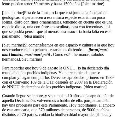
lento pueden tener 50 metros y hasta 1500 años.[/bleu marine]
[bleu marine]Esta de la Junta, o la que está junto a la facultad de
geológicas, si pertenecen a esa misma especie estarían un poco
solitas, claro con fines ornamentales, teniendo en cuenta que es una
especie dioica, una con flores masculinas, otra con femeninas.. así
que se podría pensar que al menos otra araucaria haría falta en este
parlamento..[/bleu marine]
[bleu marine]Si comenzásemos en ese espacio y cultura a la que hoy
nos conduce el alto pehuén.. estaríamos diciendo …
[brun]mari-
mari lamien, mari-mari peñi
. Cómo están hermanas, saludos
hermanos.[/bleu marine]
Para recordar que hoy 9 de agosto la ONU… lo ha declarado día
mundial de los pueblos indígenas. Y que recomienda que se
cumplan y hagan cumplir los Derechos aprobados, primero en 1989
con el Convenio 169 de la OIT; después en 2007 en la Declaración
de NNUU de derechos de los pueblos indígenas. [/bleu marine]
Cuando llegue setiembre, y se cumplan 10 años de la aprobación de
aquella Declaración, volveremos a hablar de ella, porque también
hay una propuesta para este Parlamento. Hoy recordamos, al amparo
de esta araucaria, que 370 millones de personas, de 5000 pueblos
distintos en 70 países, cuidan la biodiversidad mayor del planeta; y