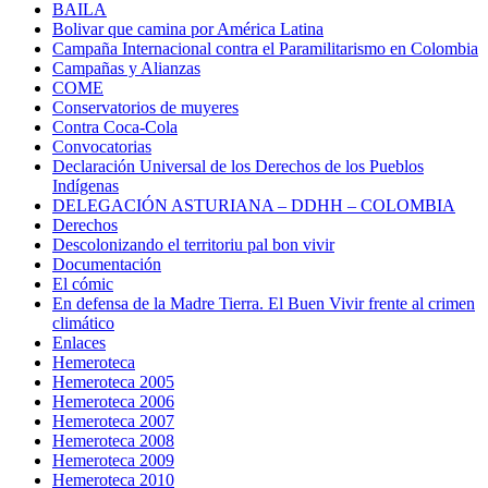
BAILA
Bolivar que camina por América Latina
Campaña Internacional contra el Paramilitarismo en Colombia
Campañas y Alianzas
COME
Conservatorios de muyeres
Contra Coca-Cola
Convocatorias
Declaración Universal de los Derechos de los Pueblos
Indígenas
DELEGACIÓN ASTURIANA – DDHH – COLOMBIA
Derechos
Descolonizando el territoriu pal bon vivir
Documentación
El cómic
En defensa de la Madre Tierra. El Buen Vivir frente al crimen
climático
Enlaces
Hemeroteca
Hemeroteca 2005
Hemeroteca 2006
Hemeroteca 2007
Hemeroteca 2008
Hemeroteca 2009
Hemeroteca 2010