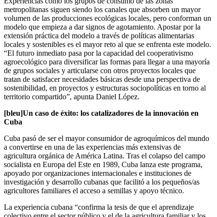
Experiencias como los grupos de consumo de las zonas
metropolitanas siguen siendo los canales que absorben un mayor
volumen de las producciones ecológicas locales, pero conforman un
modelo que empieza a dar signos de agotamiento. Apostar por la
extensión práctica del modelo a través de políticas alimentarias
locales y sostenibles es el mayor reto al que se enfrenta este modelo.
“El futuro inmediato pasa por la capacidad del cooperativismo
agroecológico para diversificar las formas para llegar a una mayoría
de grupos sociales y articularse con otros proyectos locales que
tratan de satisfacer necesidades básicas desde una perspectiva de
sostenibilidad, en proyectos y estructuras sociopolíticas en torno al
territorio compartido”, apunta Daniel López.
[bleu]Un caso de éxito: los catalizadores de la innovación en
Cuba
Cuba pasó de ser el mayor consumidor de agroquímicos del mundo
a convertirse en una de las experiencias más extensivas de
agricultura orgánica de América Latina. Tras el colapso del campo
socialista en Europa del Este en 1989, Cuba lanza este programa,
apoyado por organizaciones internacionales e instituciones de
investigación y desarrollo cubanas que facilitó a los pequeños/as
agricultores familiares el acceso a semillas y apoyo técnico.
La experiencia cubana “confirma la tesis de que el aprendizaje
colectivo entre el sector público y el de la agricultura familiar y los