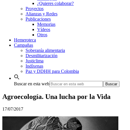
¿Quieres colaborar?
Proyectos
Alianzas y Redes
Publicaciones
Memorias
Vídeos
Otros
Hemeroteca
Campañas
Soberanía alimentaria
Desmilitarización
Justiclima
Indíxenas
Paz y DDHH para Colombia
Buscar en esta web
Agroecología. Una lucha por la Vida
17/07/2017