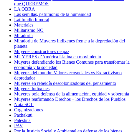
que QUEREMOS
LA OBRA
Las semillas, patrimonio de la humanidad
Latifundio Inmoral
Materiales
Militarismo NO
Miradoriu
Miradoriu de Muyeres Indíxenes frente a la depredación del
planeta
Muyeres constructores de paz
MUYERES d’América Llatina en movimientu
Muyeres defendiendo los Bienes Comunes para transformar la
economía y la sociedad
Muyeres del mundu: Valores ecosociales vs Extractivismo
depredador
Muyeres en rebeldía descolonizadoras del pensamiento
Muyeres Indíxenes
Muyeres pola defensa de la alimentación, equidad y soberanía
Muyeres reafirmando Drechos – los Drechos de los Pueblos
Nota SOL
Organizaciones
Pachakuti
Palestina
PAV
Por la Justicia Social y Ambiental en defensa de los bienes