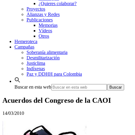
¿Quieres colaborar?
Proyectos
Alianzas y Redes
Publicaciones
Memorias
Vídeos
Otros
Hemeroteca
Campañas
Soberanía alimentaria
Desmilitarización
Justiclima
Indíxenas
Paz y DDHH para Colombia
Buscar en esta web
Acuerdos del Congreso de la CAOI
14/03/2010