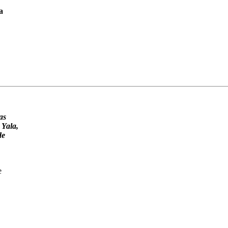
a
as
 Yala,
de
e