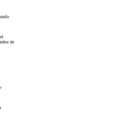
gando
el
embre de
e
a