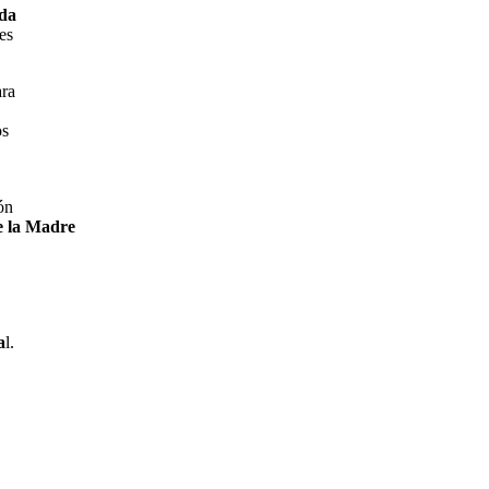
da
es
ra
os
ón
e la Madre
a
l.