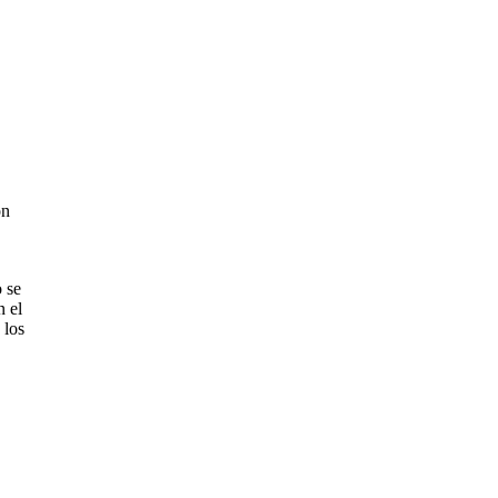
on
 se
n el
 los