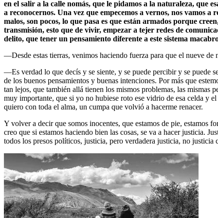
en el salir a la calle nomás, que le pidamos a la naturaleza, que e
a reconocernos. Una vez que empecemos a vernos, nos vamos a rec
malos, son pocos, lo que pasa es que están armados porque creen,
transmisión, esto que de vivir, empezar a tejer redes de comunicaci
delito, que tener un pensamiento diferente a este sistema macabro
—Desde estas tierras, venimos haciendo fuerza para que el nueve de 
—Es verdad lo que decís y se siente, y se puede percibir y se puede se
de los buenos pensamientos y buenas intenciones. Por más que estemos 
tan lejos, que también allá tienen los mismos problemas, las mismas 
muy importante, que si yo no hubiese roto ese vidrio de esa celda y 
quiero con toda el alma, un cumpa que volvió a hacerme renacer.
Y volver a decir que somos inocentes, que estamos de pie, estamos for
creo que si estamos haciendo bien las cosas, se va a hacer justicia. Ju
todos los presos políticos, justicia, pero verdadera justicia, no justi