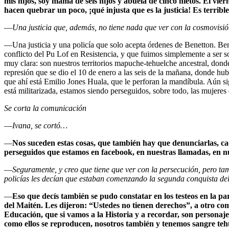
mis hijos, soy mamá de seis hijos y abuela de cinco nietos. El vi
hacen quebrar un poco, ¡qué injusta que es la justicia! Es terribl
—
Una justicia que, además, no tiene nada que ver con la cosmovisió
—Una justicia y una policía que solo acepta órdenes de Benetton. Bene
conflicto del Pu Lof en Resistencia, y que fuimos simplemente a ser s
muy clara: son nuestros territorios mapuche-tehuelche ancestral, donde
represión que se dio el 10 de enero a las seis de la mañana, donde hu
que ahí está Emilio Jones Huala, que le perforan la mandíbula. Aún sig
está militarizada, estamos siendo perseguidos, sobre todo, las muje
Se corta la comunicación
—
Ivana, se cortó…
—
Nos suceden estas cosas, que también hay que denunciarlas, cada
perseguidos que estamos en facebook, en nuestras llamadas, en nu
—
Seguramente, y creo que tiene que ver con la persecución, pero tam
policías les decían que estaban comenzando la segunda conquista de
—
Eso que decís también se pudo constatar en los testeos en la pa
del Maitén. Les dijeron: “Ustedes no tienen derechos”, a otro com
Educación, que si vamos a la Historia y a recordar, son personaj
como ellos se reproducen, nosotros también y tenemos sangre tehu