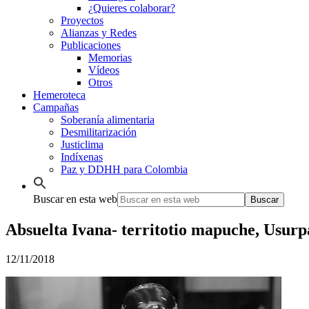
¿Quieres colaborar?
Proyectos
Alianzas y Redes
Publicaciones
Memorias
Vídeos
Otros
Hemeroteca
Campañas
Soberanía alimentaria
Desmilitarización
Justiclima
Indíxenas
Paz y DDHH para Colombia
Buscar en esta web
Absuelta Ivana- territotio mapuche, Usur
12/11/2018