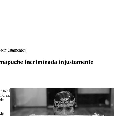
a-injustamente/]
, mapuche incriminada injustamente
men, el
 horas.
 de
 de