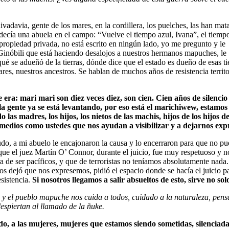
avia, gente de los mares, en la cordillera, los puelches, las han mat
decía una abuela en el campo: “Vuelve el tiempo azul, Ivana”, el tiemp
 propiedad privada, no está escrito en ningún lado, yo me pregunto y le
Ginóbili que está haciendo desalojos a nuestros hermanos mapuches, le
qué se adueñó de la tierras, dónde dice que el estado es dueño de esas ti
es, nuestros ancestros. Se hablan de muchos años de resistencia territo
era: mari mari son diez veces diez, son cien. Cien años de silencio
a gente ya se está levantando, por eso está el marichiwew, estamos
as madres, los hijos, los nietos de las machis, hijos de los hijos de
 medios como ustedes que nos ayudan a visibilizar y a dejarnos exp
o, a mi abuelo le encajonaron la causa y lo encerraron para que no pueda
 que el juez Martín O’ Connor, durante el juicio, fue muy respetuoso y 
 de ser pacíficos, y que de terroristas no teníamos absolutamente nada. E
os dejó que nos expresemos, pidió el espacio donde se hacía el juicio
esistencia.
Si nosotros llegamos a salir absueltos de esto, sirve no s
os y el pueblo mapuche nos cuida a todos, cuidado a la naturaleza, pen
espiertan al llamado de la ñuke.
, a las mujeres, mujeres que estamos siendo sometidas, silenciadas,