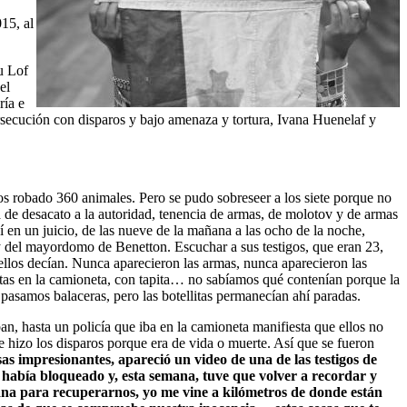
15, al
u Lof
el
ría e
ersecución con disparos y bajo amenaza y tortura, Ivana Huenelaf y
os robado 360 animales. Pero se pudo sobreseer a los siete porque no
a de desacato a la autoridad, tenencia de armas, de molotov y de armas
í en un juicio, de las nueve de la mañana a las ocho de la noche,
on y del mayordomo de Benetton. Escuchar a sus testigos, que eran 23,
 ellos decían. Nunca aparecieron las armas, nunca aparecieron las
itas en la camioneta, con tapita… no sabíamos qué contenían porque la
pasamos balaceras, pero las botellitas permanecían ahí paradas.
ban, hasta un policía que iba en la camioneta manifiesta que ellos no
e hizo los disparos porque era de vida o muerte. Así que se fueron
as impresionantes, apareció un video de una de las testigos de
 había bloqueado y, esta semana, tuve que volver a recordar y
emana para recuperarnos, yo me vine a kilómetros de donde están