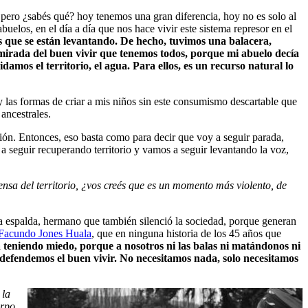
 pero ¿sabés qué? hoy tenemos una gran diferencia, hoy no es solo al
uelos, en el día a día que nos hace vivir este sistema represor en el
 que se están levantando. De hecho, tuvimos una balacera,
 mirada del buen vivir que tenemos todos, porque mi abuelo decía
mos el territorio, el agua. Para ellos, es un recurso natural lo
 y las formas de criar a mis niños sin este consumismo descartable que
ancestrales.
ón. Entonces, eso basta como para decir que voy a seguir parada,
a seguir recuperando territorio y vamos a seguir levantando la voz,
nsa del territorio, ¿vos creés que es un momento más violento, de
 espalda, hermano que también silenció la sociedad, porque generan
Facundo Jones Huala
, que en ninguna historia de los 45 años que
á teniendo miedo, porque a nosotros ni las balas ni matándonos ni
 defendemos el buen vivir. No necesitamos nada, solo necesitamos
 la
erpo