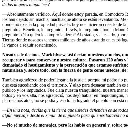
de las mujeres mapuches?
—Absolutamente verídico. Aquí donde estoy parada, en Comodoro Rivad
los han dejado sin machis, machis que ahora se están levantando. Me 
donde no existía la propiedad privada, hoy nos hicieron creer lo de la
pregunto a Benetton, le pregunto a Lewis, le pregunto ahora a Manu 
pregunto: ¿él a quién le compró la tierra? Al estado, y el estado, ¿por 
Tierras donde nosotros tenemos millones de años estando en estos lugar
la vamos a seguir sosteniendo.
Nosotros le decimos Marichiwew, así decían nuestros abuelos, que 
recuperar y para conservar nuestra cultura. Pasaron 120 años y l
demasiado el hostigamiento y la persecución que estamos sufriendo l
naturaleza y, sobre todo, con la fuerza de gente como ustedes, de
También agradezco de poder llegar a la justicia porque mi padre no pud
que está sucediendo con el territorio. Y algo para destacar también es
público y los imputados. Fue clara nuestra tranquilidad, nuestra manera
todos y en voz alta, nos agradeció, nos dejó hablar en mapudungun, n
par de años atrás, no se podía y eso lo ha logrado el pueblo con esta r
—
En una nota, decías que la tierra que ustedes defienden es de tod
algún mensaje desde el kimun de tu pueblo para quienes todavía no d
—
No sé mucho de mensajes, pero les hablo en general y, sobre todo