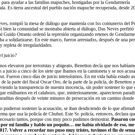
io para ayudar a las familias mapuches, hostigadas por la Gendarmería
ala. Es tierra ancestral del pueblo nación mapuche recuperada, desde 20
ves, rompió la mesa de diálogo que mantenía con lxs comunerxs del P
 Si bien la comunidad se mostraba abierta al diálogo, Das Neves prefirió 
ral Guido Otranto ordenó la represión organizando retenes de Gendarme
aba a solidarizarse. En este marco, fueron arrestadxs, después de una p
 repleta de irregularidades.
l juicio?
nos elevaron por terroristas y abigeato, Benetton decía que nos habíam
a juicio a cinco de los siete que íbamos en la camioneta y se nos acus
but. Fueron cinco días de juicio intensísimos. En mi vida había estado as
, de la parte del fiscal Oscar Oro, de la parte de la policía, de Benett
viendo la transparencia de nuestra inocencia, sin poder sostener lo que
e que estábamos en el calabozo, que, misteriosamente, aparecieron parad
 paraditas después de veinte minutos de persecución en un camino donde 
 no pudieron sostener la acusación, se iban desdiciendo de lo que afirma
rma que usa la policía de Chubut. Este Sr. policía, entonces, declara qu
 necesario tantos, porque con muy poco pudimos demostrar.
Pasaron cos
o por mi familia y hablo un poquito… me había olvidado de eso, me
e 2017. Volver a recordar nos puso muy tristes, tuvimos el fin de s