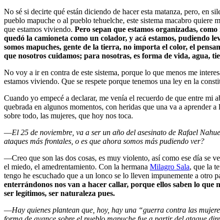
No sé si decirte qué están diciendo de hacer esta matanza, pero, en s
pueblo mapuche o al pueblo tehuelche, este sistema macabro quiere mata
que estamos viviendo.
Pero sepan que estamos organizadas, como n
quedó la camioneta como un colador, y acá estamos, pudiendo leva
somos mapuches, gente de la tierra, no importa el color, el pensa
que nosotros cuidamos; para nosotras, es forma de vida, agua, tie
No voy a ir en contra de este sistema, porque lo que menos me interesa
estamos viviendo. Que se respete porque tenemos una ley en la const
Cuando yo empecé a declarar, me venía el recuerdo de que entre mi a
quebrada en algunos momentos, con heridas que una va a aprender a lle
sobre todo, las mujeres, que hoy nos toca.
—
El 25 de noviembre, va a ser un año del asesinato de Rafael Nahue
ataques más frontales, o es que ahora somos más pudiendo ver?
—Creo que son las dos cosas, es muy violento, así como ese día se v
el miedo, el amedrentamiento. Con la hermana
Milagro Sala
, que la 
tengo he escuchado que a un lonco se lo lleven impunemente a otro pa
enterrándonos nos van a hacer callar, porque ellos saben lo que 
ser legítimos, ser naturaleza pues.
—
Hay quienes plantean que, hoy, hay una “guerra contra las mujer
forma de avance sobre el pueblo mapuche fue a partir del ataque dire