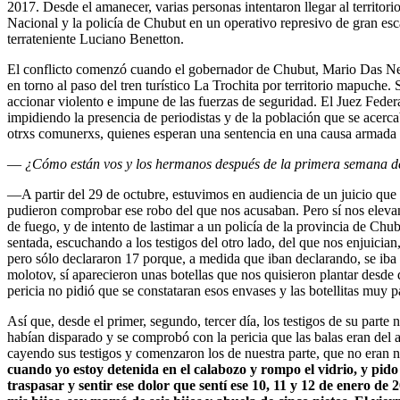
2017. Desde el amanecer, varias personas intentaron llegar al territor
Nacional y la policía de Chubut en un operativo represivo de gran esc
terrateniente Luciano Benetton.
El conflicto comenzó cuando el gobernador de Chubut, Mario Das Ne
en torno al paso del tren turístico La Trochita por territorio mapuche.
accionar violento e impune de las fuerzas de seguridad. El Juez Fede
impidiendo la presencia de periodistas y de la población que se acerc
otrxs comunerxs, quienes esperan una sentencia en una causa armada y
—
¿Cómo están vos y los hermanos después de la primera semana de
—A partir del 29 de octubre, estuvimos en audiencia de un juicio que 
pudieron comprobar ese robo del que nos acusaban. Pero sí nos elevan 
de fuego, y de intento de lastimar a un policía de la provincia de Chu
sentada, escuchando a los testigos del otro lado, del que nos enjuician
pero sólo declararon 17 porque, a medida que iban declarando, se iba 
molotov, sí aparecieron unas botellas que nos quisieron plantar desd
pericia no pidió que se constataran esos envases y las botellitas muy
Así que, desde el primer, segundo, tercer día, los testigos de su parte
habían disparado y se comprobó con la pericia que las balas eran del a
cayendo sus testigos y comenzaron los de nuestra parte, que no eran
cuando yo estoy detenida en el calabozo y rompo el vidrio, y pid
traspasar y sentir ese dolor que sentí ese 10, 11 y 12 de enero d