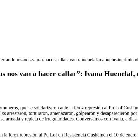
terrandonos-nos-van-a-hacer-callar-ivana-huenelaf-mapuche-incriminad
os nos van a hacer callar”: Ivana Huenelaf
omuneros, que se solidarizaron ante la feroz represión al Pu Lof Cusha
lxs arrestaron, torturaron, amenazaron, golpearon y desaparecieron por
usa armada y repleta de irregularidades. Conversamos con Ivana, a días
 en la feroz represión al Pu Lof en Resistencia Cushamen el 10 de enero