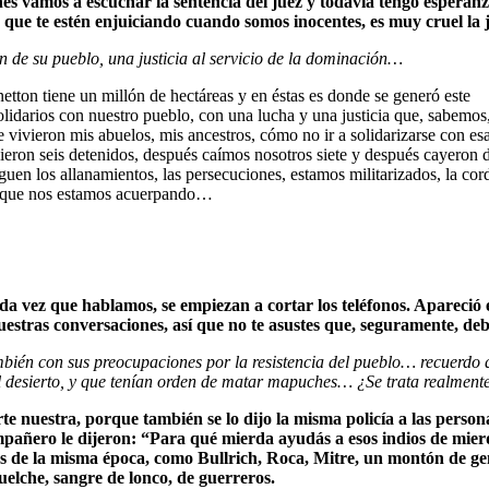
ernes vamos a escuchar la sentencia del juez y todavía tengo esper
e que te estén enjuiciando cuando somos inocentes, es muy cruel la 
n de su pueblo, una justicia al servicio de la dominación…
tton tiene un millón de hectáreas y en éstas es donde se generó este
olidarios con nuestro pueblo, con una lucha y una justicia que, sabemos
 vivieron mis abuelos, mis ancestros, cómo no ir a solidarizarse con es
bieron seis detenidos, después caímos nosotros siete y después cayeron 
uen los allanamientos, las persecuciones, estamos militarizados, la cord
res que nos estamos acuerpando…
 vez que hablamos, se empiezan a cortar los teléfonos. Apareció el 
estras conversaciones, así que no te asustes que, seguramente, de
bién con sus preocupaciones por la resistencia del pueblo… recuerdo qu
l desierto, y que tenían orden de matar mapuches… ¿Se trata realment
rte nuestra, porque también se lo dijo la misma policía a las person
pañero le dijeron: “Para qué mierda ayudás a esos indios de mierda
es de la misma época, como Bullrich, Roca, Mitre, un montón de ge
elche, sangre de lonco, de guerreros.