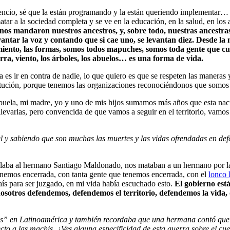
ilencio, sé que la están programando y la están queriendo implementar…
r a la sociedad completa y se ve en la educación, en la salud, en los ab
os mandaron nuestros ancestros, y, sobre todo, nuestras ancestras
ntar la voz y contando que si cae uno, se levantan diez. Desde la
miento, las formas, somos todos mapuches, somos toda gente que cuida
rra, viento, los árboles, los abuelos… es una forma de vida.
 es ir en contra de nadie, lo que quiero es que se respeten las maneras
itución, porque tenemos las organizaciones reconociéndonos que somos 
buela, mi madre, yo y uno de mis hijos sumamos más años que esta naci
varlas, pero convencida de que vamos a seguir en el territorio, vamos 
l y sabiendo que son muchas las muertes y las vidas ofrendadas en defe
elaba al hermano Santiago Maldonado, nos mataban a un hermano por la
tenemos encerrada, con tanta gente que tenemos encerrada, con el
lonco 
ís para ser juzgado, en mi vida había escuchado esto.
El gobierno est
nosotros defendemos, defendemos el territorio, defendemos la vida,
es” en Latinoamérica y también recordaba que una hermana contó que
cto a las machis. ¿Ves alguna especificidad de esta guerra sobre el cu