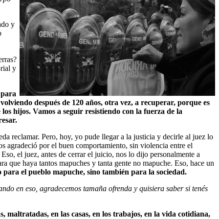
ado y
o
erras?
rial y
 para
 volviendo después de 120 años, otra vez, a recuperar, porque es
 los hijos. Vamos a seguir resistiendo con la fuerza de la
resar.
 reclamar. Pero, hoy, yo pude llegar a la justicia y decirle al juez lo
nos agradeció por el buen comportamiento, sin violencia entre el
so, el juez, antes de cerrar el juicio, nos lo dijo personalmente a
 para que haya tantos mapuches y tanta gente no mapuche. Eso, hace un
olo para el pueblo mapuche, sino también para la sociedad.
sando en eso, agradecemos tamaña ofrenda y quisiera saber si tenés
 maltratadas, en las casas, en los trabajos, en la vida cotidiana,