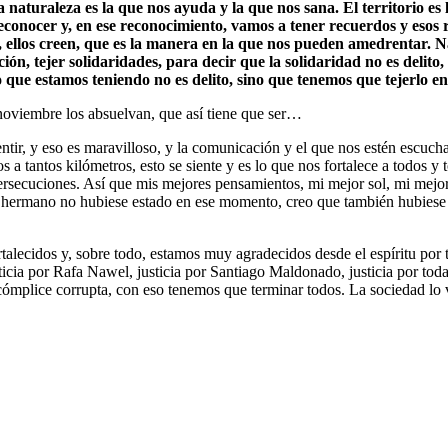
sa naturaleza es la que nos ayuda y la que nos sana. El territorio e
onocer y, en ese reconocimiento, vamos a tener recuerdos y esos re
 ellos creen, que es la manera en la que nos pueden amedrentar. N
ón, tejer solidaridades, para decir que la solidaridad no es delito, 
 que estamos teniendo no es delito, sino que tenemos que tejerlo ent
noviembre los absuelvan, que así tiene que ser…
ntir, y eso es maravilloso, y la comunicación y el que nos estén escuch
a tantos kilómetros, esto se siente y es lo que nos fortalece a todos 
persecuciones. Así que mis mejores pensamientos, mi mejor sol, mi mejo
el hermano no hubiese estado en ese momento, creo que también hubiese 
talecidos y, sobre todo, estamos muy agradecidos desde el espíritu por
sticia por Rafa Nawel, justicia por Santiago Maldonado, justicia por toda
cia cómplice corrupta, con eso tenemos que terminar todos. La sociedad lo 