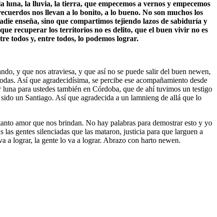
s la luna, la lluvia, la tierra, que empecemos a vernos y empecemos
cuerdos nos llevan a lo bonito, a lo bueno. No son muchos los
adie enseña, sino que compartimos tejiendo lazos de sabiduría y
que recuperar los territorios no es delito, que el buen vivir no es
re todos y, entre todos, lo podemos lograr.
ando, y que nos atraviesa, y que así no se puede salir del buen newen,
y todas. Así que agradecidísima, se percibe ese acompañamiento desde
r luna para ustedes también en Córdoba, que de ahí tuvimos un testigo
sido un Santiago. Así que agradecida a un lamnieng de allá que lo
 tanto amor que nos brindan. No hay palabras para demostrar esto y yo
s las gentes silenciadas que las mataron, justicia para que larguen a
va a lograr, la gente lo va a lograr. Abrazo con harto newen.