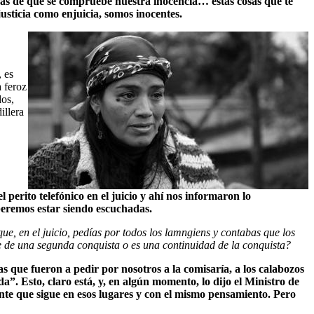
anzas de que se compruebe nuestra inocencia… estas cosas que te
justicia como enjuicia, somos inocentes.
, es
a feroz
dos,
illera
perito telefónico en el juicio y ahí nos informaron lo
beremos estar siendo escuchadas.
e, en el juicio, pedías por todos los lamngiens y contabas que los
e de una segunda conquista o es una continuidad de la conquista?
as que fueron a pedir por nosotros a la comisaría, a los calabozos
”. Esto, claro está, y, en algún momento, lo dijo el Ministro de
nte que sigue en esos lugares y con el mismo pensamiento. Pero