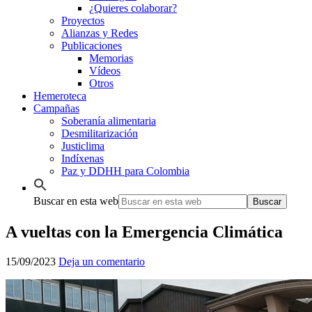
¿Quieres colaborar?
Proyectos
Alianzas y Redes
Publicaciones
Memorias
Vídeos
Otros
Hemeroteca
Campañas
Soberanía alimentaria
Desmilitarización
Justiclima
Indíxenas
Paz y DDHH para Colombia
Buscar en esta web
A vueltas con la Emergencia Climática
15/09/2023
Deja un comentario