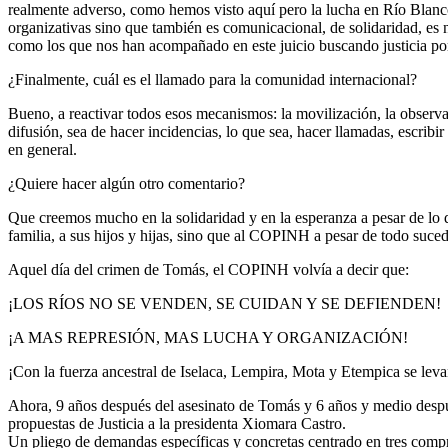
realmente adverso, como hemos visto aquí pero la lucha en Río Blanco 
organizativas sino que también es comunicacional, de solidaridad, es
como los que nos han acompañado en este juicio buscando justicia p
¿Finalmente, cuál es el llamado para la comunidad internacional?
Bueno, a reactivar todos esos mecanismos: la movilización, la observa
difusión, sea de hacer incidencias, lo que sea, hacer llamadas, escrib
en general.
¿Quiere hacer algún otro comentario?
Que creemos mucho en la solidaridad y en la esperanza a pesar de lo 
familia, a sus hijos y hijas, sino que al COPINH a pesar de todo suce
Aquel día del crimen de Tomás, el COPINH volvía a decir que:
¡LOS RÍOS NO SE VENDEN, SE CUIDAN Y SE DEFIENDEN!
¡A MAS REPRESIÓN, MAS LUCHA Y ORGANIZACIÓN!
¡Con la fuerza ancestral de Iselaca, Lempira, Mota y Etempica se levant
Ahora, 9 años después del asesinato de Tomás y 6 años y medio despu
propuestas de Justicia a la presidenta Xiomara Castro.
Un pliego de demandas específicas y concretas centrado en tres comp