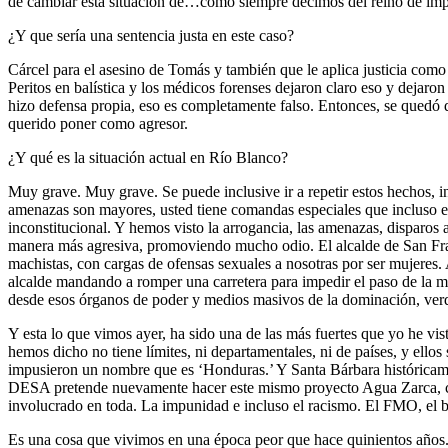
de cambiar esta situación de…como siempre decimos del reino de im
¿Y que sería una sentencia justa en este caso?
Cárcel para el asesino de Tomás y también que le aplica justicia como 
Peritos en balística y los médicos forenses dejaron claro eso y dejaro
hizo defensa propia, eso es completamente falso. Entonces, se quedó
querido poner como agresor.
¿Y qué es la situación actual en Río Blanco?
Muy grave. Muy grave. Se puede inclusive ir a repetir estos hechos, 
amenazas son mayores, usted tiene comandas especiales que incluso ent
inconstitucional. Y hemos visto la arrogancia, las amenazas, disparos
manera más agresiva, promoviendo mucho odio. El alcalde de San Franc
machistas, con cargas de ofensas sexuales a nosotras por ser mujeres
alcalde mandando a romper una carretera para impedir el paso de la mo
desde esos órganos de poder y medios masivos de la dominación, verdad
Y esta lo que vimos ayer, ha sido una de las más fuertes que yo he vi
hemos dicho no tiene límites, ni departamentales, ni de países, y ello
impusieron un nombre que es ‘Honduras.’ Y Santa Bárbara históricam
DESA pretende nuevamente hacer este mismo proyecto Agua Zarca, c
involucrado en toda. La impunidad e incluso el racismo. El FMO, el 
Es una cosa que vivimos en una época peor que hace quinientos años. 