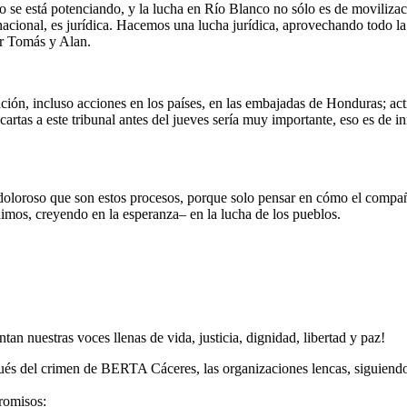
se está potenciando, y la lucha en Río Blanco no sólo es de movilizació
 nacional, es jurídica. Hacemos una lucha jurídica, aprovechando todo
or Tomás y Alan.
ción, incluso acciones en los países, en las embajadas de Honduras; act
ir cartas a este tribunal antes del jueves sería muy importante, eso es 
doloroso que son estos procesos, porque solo pensar en cómo el compañe
dimos, creyendo en la esperanza– en la lucha de los pueblos.
an nuestras voces llenas de vida, justicia, dignidad, libertad y paz!
és del crimen de BERTA Cáceres, las organizaciones lencas, siguiendo 
romisos: