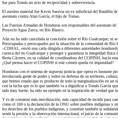
fue para Tomás un acto de reciprocidad y sobrevivencia.
El asesino material fue Kevin Saravia un ex suboficial del Batallón de 
asesinato contra Alan García, el hijo de Tomas.
Las Fuerzas Armadas de Honduras son responsables del asesinato de Tom
Proyecto Agua Zarca, en Río Blanco.
Aún no ha sido cancelada la concesión sobre el Río Gualcarque; ni se
Preocupadas y preocupados por la situación de la comunidad de Río 
–CDHAL, envió una carta dirigida a diferentes autoridades hondureñas
cuenca del rio Gualcarque y proteger y garantizar la integridad física 
Berta Cáceres, en su calidad de coordinadora del COPINH, hacía estas 
¿Qué piensa hacer el COPINH si este crimen queda en impunidad?
Honduras con el sistema de supuesta justicia que opera es bastante pr
involucrada gente de poder y todos en defensa de su territorio, cultu
que hemos estado que es producto de todo la marginalización en un sis
con la lucha que es lo que también va a dignificar a Tomás García qu
sido muy fuerte, ha sido un ejemplo en la inspiración de verdad que h
Y es de construir más movilización, más capacidad de incidir para camb
como el 169 o la declaración de la ONU sobre pueblos indígenas y ot
los derechos de los pueblos indígenas, y construir también la solidari
sentir la presión y la observación internacional, el juicio de la comuni