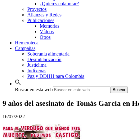
¿Quieres colaborar?
Proyectos
Alianzas y Redes
Publicaciones
Memorias
Vídeos
Otros
Hemeroteca
Campañas
Soberanía alimentaria
Desmilitarización
Justiclima
Indíxenas
Paz y DDHH para Colombia
Buscar en esta web
9 años del asesinato de Tomás García en 
16/07/2022