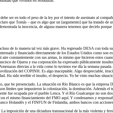
punidad que vivimos en Honduras.
debe ser en todo el peso de la ley por el intento de asesinato al compa
n claro que Tomás – que es algo que un [argumento] que ha tratado de usa
 demostrada la inocencia, de alguna manera tenemos que decirlo porqu
incluso de lo manera tal vez más grave. Ha regresado DESA con toda su
renado y financiado directamente de los Estados Unidos como son estos T
 al aire constantemente con sus armas, lo mismo que hicieron estos cua
isco de Ojuera y esa corporación ha expresado públicamente insultos ra
. Amenazas directas a la vida como lo tuvimos ese día la semana pasada…
vilización del COPINH. Es algo inaceptable. Algo despreciable, irracio
. Ha sido terrible el insulto, el desprecio. Yo he visto muchas situaci
sto, que he presenciado. La situación en Río Blanco es que la empresa 
s son límites que impusieron la colonización, la dominación. Además el t
ente fue ocupada por el pueblo Lenca. Y el Río Gualcarque no son dos,
on el mismo financiamiento del FMO aquí. Y condenamos y responsabi
banco Holandés y el FINFUN de Finlandia, ambos bancos con acciones ma
La imposición de una dictadura transnacional de la más violenta y fero