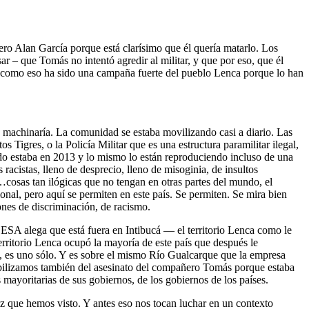
ñero Alan García porque está clarísimo que él quería matarlo. Los
r – que Tomás no intentó agredir al militar, y que por eso, que él
e como eso ha sido una campaña fuerte del pueblo Lenca porque lo han
 machinaría. La comunidad se estaba movilizando casi a diario. Las
igres, o la Policía Militar que es una estructura paramilitar ilegal,
ndo estaba en 2013 y lo mismo lo están reproduciendo incluso de una
cistas, lleno de desprecio, lleno de misoginia, de insultos
cosas tan ilógicas que no tengan en otras partes del mundo, el
nal, pero aquí se permiten en este país. Se permiten. Se mira bien
ones de discriminación, de racismo.
DESA alega que está fuera en Intibucá — el territorio Lenca como le
erritorio Lenca ocupó la mayoría de este país que después le
 es uno sólo. Y es sobre el mismo Río Gualcarque que la empresa
lizamos también del asesinato del compañero Tomás porque estaba
yoritarias de sus gobiernos, de los gobiernos de los países.
z que hemos visto. Y antes eso nos tocan luchar en un contexto