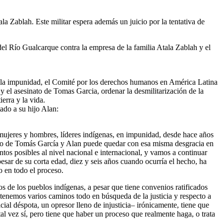
la Zablah. Este militar espera además un juicio por la tentativa de
del Río Gualcarque contra la empresa de la familia Atala Zablah y el
 la impunidad, el Comité por los derechos humanos en América Latina
 el asesinato de Tomas Garcia, ordenar la desmilitarización de la
erra y la vida.
ado a su hijo Alan:
 mujeres y hombres, líderes indígenas, en impunidad, desde hace años
 caso de Tomás García y Alan puede quedar con esa misma desgracia en
os posibles al nivel nacional e internacional, y vamos a continuar
sar de su corta edad, diez y seis años cuando ocurría el hecho, ha
o en todo el proceso.
os de los pueblos indígenas, a pesar que tiene convenios ratificados
enemos varios caminos todo en búsqueda de la justicia y respecto a
ial déspota, un opresor lleno de injusticia– irónicamente, tiene que
 tal vez sí, pero tiene que haber un proceso que realmente haga, o trata