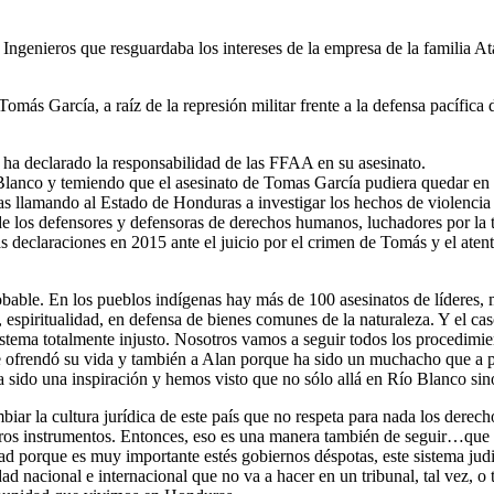
Ingenieros que resguardaba los intereses de la empresa de la familia Ata
ás García, a raíz de la represión militar frente a la defensa pacífica 
 ha declarado la responsabilidad de las FFAA en su asesinato.
Blanco y temiendo que el asesinato de Tomas García pudiera quedar en
 llamando al Estado de Honduras a investigar los hechos de violencia y
de los defensores y defensoras de derechos humanos, luchadores por la ti
declaraciones en 2015 ante el juicio por el crimen de Tomás y el atent
obable. En los pueblos indígenas hay más de 100 asesinatos de líderes,
ra, espiritualidad, en defensa de bienes comunes de la naturaleza. Y el
tema totalmente injusto. Nosotros vamos a seguir todos los procedimient
e ofrendó su vida y también a Alan porque ha sido un muchacho que a pe
a sido una inspiración y hemos visto que no sólo allá en Río Blanco sin
iar la cultura jurídica de este país que no respeta para nada los derech
ros instrumentos. Entonces, eso es una manera también de seguir…que t
dad porque es muy importante estés gobiernos déspotas, este sistema judic
dad nacional e internacional que no va a hacer en un tribunal, tal vez, o