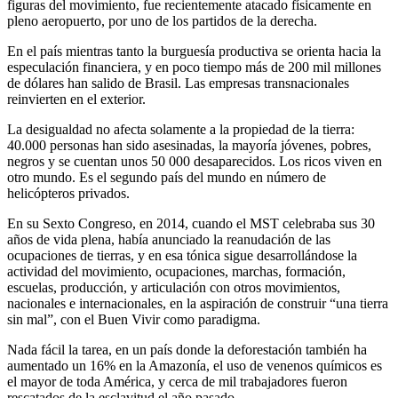
figuras del movimiento, fue recientemente atacado físicamente en
pleno aeropuerto, por uno de los partidos de la derecha.
En el país mientras tanto la burguesía productiva se orienta hacia la
especulación financiera, y en poco tiempo más de 200 mil millones
de dólares han salido de Brasil. Las empresas transnacionales
reinvierten en el exterior.
La desigualdad no afecta solamente a la propiedad de la tierra:
40.000 personas han sido asesinadas, la mayoría jóvenes, pobres,
negros y se cuentan unos 50 000 desaparecidos. Los ricos viven en
otro mundo. Es el segundo país del mundo en número de
helicópteros privados.
En su Sexto Congreso, en 2014, cuando el MST celebraba sus 30
años de vida plena, había anunciado la reanudación de las
ocupaciones de tierras, y en esa tónica sigue desarrollándose la
actividad del movimiento, ocupaciones, marchas, formación,
escuelas, producción, y articulación con otros movimientos,
nacionales e internacionales, en la aspiración de construir “una tierra
sin mal”, con el Buen Vivir como paradigma.
Nada fácil la tarea, en un país donde la deforestación también ha
aumentado un 16% en la Amazonía, el uso de venenos químicos es
el mayor de toda América, y cerca de mil trabajadores fueron
rescatados de la esclavitud el año pasado.