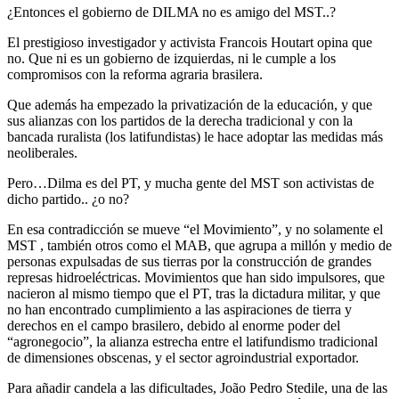
¿Entonces el gobierno de DILMA no es amigo del MST..?
El prestigioso investigador y activista Francois Houtart opina que
no. Que ni es un gobierno de izquierdas, ni le cumple a los
compromisos con la reforma agraria brasilera.
Que además ha empezado la privatización de la educación, y que
sus alianzas con los partidos de la derecha tradicional y con la
bancada ruralista (los latifundistas) le hace adoptar las medidas más
neoliberales.
Pero…Dilma es del PT, y mucha gente del MST son activistas de
dicho partido.. ¿o no?
En esa contradicción se mueve “el Movimiento”, y no solamente el
MST , también otros como el MAB, que agrupa a millón y medio de
personas expulsadas de sus tierras por la construcción de grandes
represas hidroeléctricas. Movimientos que han sido impulsores, que
nacieron al mismo tiempo que el PT, tras la dictadura militar, y que
no han encontrado cumplimiento a las aspiraciones de tierra y
derechos en el campo brasilero, debido al enorme poder del
“agronegocio”, la alianza estrecha entre el latifundismo tradicional
de dimensiones obscenas, y el sector agroindustrial exportador.
Para añadir candela a las dificultades, João Pedro Stedile, una de las