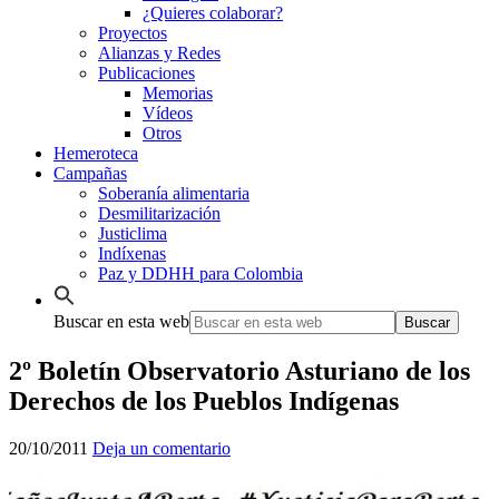
¿Quieres colaborar?
Proyectos
Alianzas y Redes
Publicaciones
Memorias
Vídeos
Otros
Hemeroteca
Campañas
Soberanía alimentaria
Desmilitarización
Justiclima
Indíxenas
Paz y DDHH para Colombia
Buscar en esta web
2º Boletín Observatorio Asturiano de los
Derechos de los Pueblos Indígenas
20/10/2011
Deja un comentario