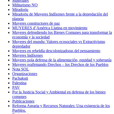
Materiales
Militarismo NO
Miradoriu
Miradoriu de Muyeres Indíxenes frente a la depredación del
planeta
Muyeres constructores de paz
MUYERES d’América Llatina en movimientu
Muyeres defendiendo los Bienes Comunes para transformar la
economía y la sociedad
Muyeres del mundu: Valores ecosociales vs Extractivismo
depredador
Muyeres en rebeldía descolonizadoras del pensamiento
Muyeres Indíxenes
Muyeres pola defensa de la alimentación, equidad y soberanía
Muyeres reafirmando Drechos – los Drechos de los Pueblos
Nota SOL
Organizaciones
Pachakuti
Palestina
PAV
Por la Justicia Social y Ambiental en defensa de los bienes
comunes
Publicaciones
Reforma Agraria y Recursos Naturales: Una exigencia de los
Pueblos.