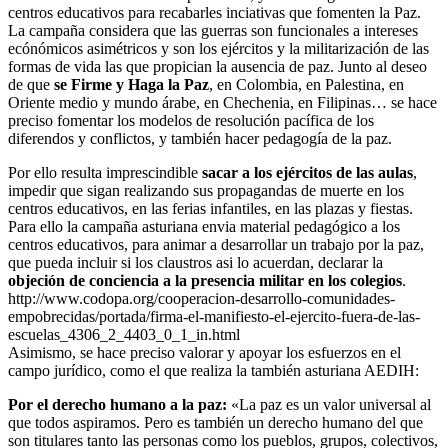
centros educativos para recabarles inciativas que fomenten la Paz.
La campaña considera que las guerras son funcionales a intereses
ecónómicos asimétricos y son los ejércitos y la militarización de las
formas de vida las que propician la ausencia de paz. Junto al deseo
de que
se Firme y Haga la Paz
, en Colombia, en Palestina, en
Oriente medio y mundo árabe, en Chechenia, en Filipinas… se hace
preciso fomentar los modelos de resolución pacífica de los
diferendos y conflictos, y también hacer pedagogía de la paz.
Por ello resulta imprescindible
sacar a los ejércitos de las aulas
,
impedir que sigan realizando sus propagandas de muerte en los
centros educativos, en las ferias infantiles, en las plazas y fiestas.
Para ello la campaña asturiana envia material pedagógico a los
centros educativos, para animar a desarrollar un trabajo por la paz,
que pueda incluir si los claustros asi lo acuerdan, declarar la
objeción de conciencia a la presencia militar en los colegios
.
http://www.codopa.org/cooperacion-desarrollo-comunidades-
empobrecidas/portada/firma-el-manifiesto-el-ejercito-fuera-de-las-
escuelas_4306_2_4403_0_1_in.html
Asimismo, se hace preciso valorar y apoyar los esfuerzos en el
campo jurídico, como el que realiza la también asturiana AEDIH:
Por el derecho humano a la paz:
«La paz es un valor universal al
que todos aspiramos. Pero es también un derecho humano del que
son titulares tanto las personas como los pueblos, grupos, colectivos,