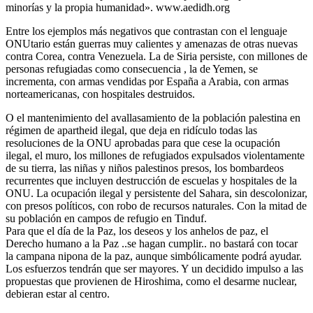
minorías y la propia humanidad». www.aedidh.org
Entre los ejemplos más negativos que contrastan con el lenguaje
ONUtario están guerras muy calientes y amenazas de otras nuevas
contra Corea, contra Venezuela. La de Siria persiste, con millones de
personas refugiadas como consecuencia , la de Yemen, se
incrementa, con armas vendidas por España a Arabia, con armas
norteamericanas, con hospitales destruidos.
O el mantenimiento del avallasamiento de la población palestina en
régimen de apartheid ilegal, que deja en ridículo todas las
resoluciones de la ONU aprobadas para que cese la ocupación
ilegal, el muro, los millones de refugiados expulsados violentamente
de su tierra, las niñas y niños palestinos presos, los bombardeos
recurrentes que incluyen destrucción de escuelas y hospitales de la
ONU. La ocupación ilegal y persistente del Sahara, sin descolonizar,
con presos políticos, con robo de recursos naturales. Con la mitad de
su población en campos de refugio en Tinduf.
Para que el día de la Paz, los deseos y los anhelos de paz, el
Derecho humano a la Paz ..se hagan cumplir.. no bastará con tocar
la campana nipona de la paz, aunque simbólicamente podrá ayudar.
Los esfuerzos tendrán que ser mayores. Y un decidido impulso a las
propuestas que provienen de Hiroshima, como el desarme nuclear,
debieran estar al centro.