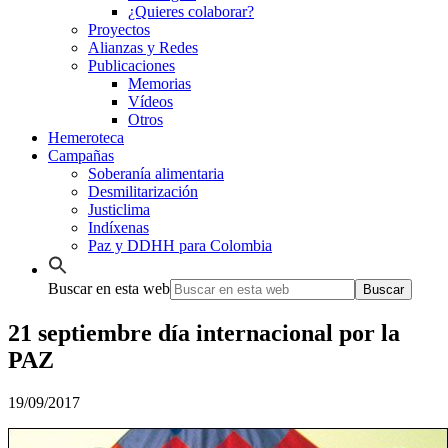
¿Quieres colaborar?
Proyectos
Alianzas y Redes
Publicaciones
Memorias
Vídeos
Otros
Hemeroteca
Campañas
Soberanía alimentaria
Desmilitarización
Justiclima
Indíxenas
Paz y DDHH para Colombia
Buscar en esta web
21 septiembre día internacional por la
PAZ
19/09/2017