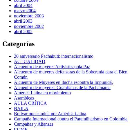
octubre 2004
abril 2004
marzo 2004
noviembre 2003
abril 2003
noviembre 2002
abril 2002
Categorías
20 aniversario Pachakuti: internacionalismo
ACTUALIDAD
Alcuentru de muyeres Activistes pola Paz
Alcuentru de muyeres defensoras de la Soberanía para el Bien
Común
Alcuentru de Muyeres en llucha escontra la Impunidá.
Alcuentru de muyeres: Guardianas de la Pachamama
América Latina en movimiento
Asambleas
AULA CRÍTICA
BAILA
Bolivar que camina por América Latina
Campaña Internacional contra el Paramilitarismo en Colombia
Campañas y Alianzas
COME