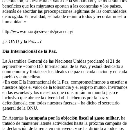
celebración, se destacará el valor de la solidaridad y se mostrarán los
beneficios que los migrantes aportan a las economías y los países,
además de abordar las preocupaciones legítimas de las comunidades
de acogida. En realidad, se trata de reunir a todos y recordar nuestra
humanidad.»
http://www.un.org/es/events/peaceday/
¿la ONU y la Paz…?
Día Internacional de la Paz.
La Asamblea General de las Naciones Unidas proclamó el 21 de
septiembre «como Día Internacional de la Paz, y estará dedicado a
conmemorar y fortalecer los ideales de paz en cada nación y en cada
pueblo y entre ellos».
«En este Día Internacional de la Paz, comprometámonos a enseñar a
nuestros hijos el valor de la tolerancia y el respeto mutuo. Invirtamos
en las escuelas y los maestros que construirán un mundo justo e
inclusivo que abrace la diversidad. Luchemos por la paz y
defendámosla con todas nuestras fuerzas.» ha dicho el secretario
general de la ONU.
En Asturias la
campaña por la objeción fiscal al gasto militar
, ha
tratado de mantener latente actividades hasta la próxima campaña de
la declaración de la renta en primavera, y se ha dirigido a todos los