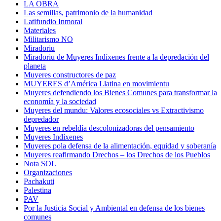
LA OBRA
Las semillas, patrimonio de la humanidad
Latifundio Inmoral
Materiales
Militarismo NO
Miradoriu
Miradoriu de Muyeres Indíxenes frente a la depredación del
planeta
Muyeres constructores de paz
MUYERES d’América Llatina en movimientu
Muyeres defendiendo los Bienes Comunes para transformar la
economía y la sociedad
Muyeres del mundu: Valores ecosociales vs Extractivismo
depredador
Muyeres en rebeldía descolonizadoras del pensamiento
Muyeres Indíxenes
Muyeres pola defensa de la alimentación, equidad y soberanía
Muyeres reafirmando Drechos – los Drechos de los Pueblos
Nota SOL
Organizaciones
Pachakuti
Palestina
PAV
Por la Justicia Social y Ambiental en defensa de los bienes
comunes