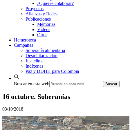
¿Quieres colaborar?
Proyectos
Alianzas y Redes
Publicaciones
Memorias
Vídeos
Otros
Hemeroteca
Campañas
Soberanía alimentaria
Desmilitarización
Justiclima
Indíxenas
Paz y DDHH para Colombia
Buscar en esta web
16 octubre. Soberanías
03/10/2018