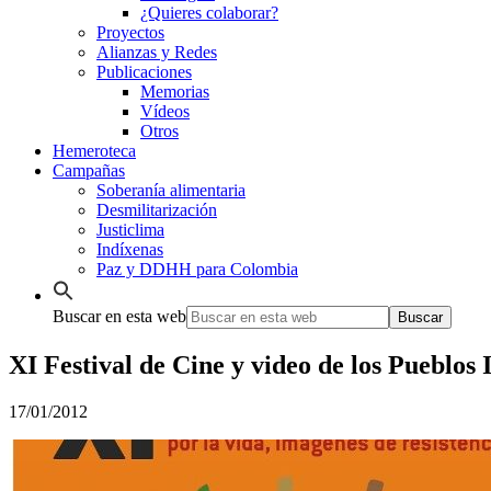
¿Quieres colaborar?
Proyectos
Alianzas y Redes
Publicaciones
Memorias
Vídeos
Otros
Hemeroteca
Campañas
Soberanía alimentaria
Desmilitarización
Justiclima
Indíxenas
Paz y DDHH para Colombia
Buscar en esta web
XI Festival de Cine y video de los Pueblos 
17/01/2012