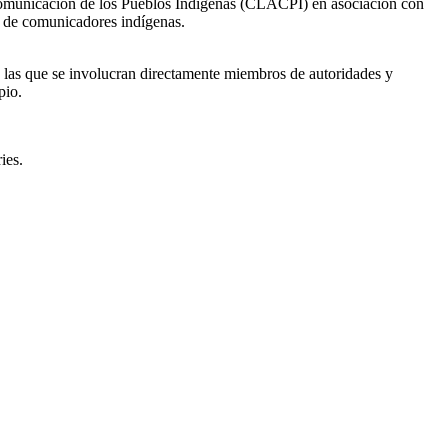
 Comunicación de los Pueblos Indígenas (CLACPI) en asociación con
al de comunicadores indígenas.
en las que se involucran directamente miembros de autoridades y
pio.
ies.