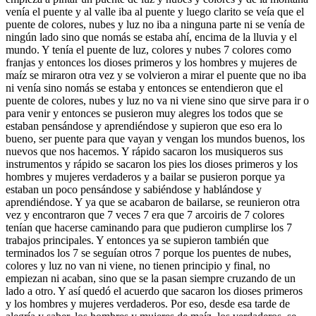
venía el puente y al valle iba al puente y luego clarito se veía que el
puente de colores, nubes y luz no iba a ninguna parte ni se venía de
ningún lado sino que nomás se estaba ahí, encima de la lluvia y el
mundo. Y tenía el puente de luz, colores y nubes 7 colores como
franjas y entonces los dioses primeros y los hombres y mujeres de
maíz se miraron otra vez y se volvieron a mirar el puente que no iba
ni venía sino nomás se estaba y entonces se entendieron que el
puente de colores, nubes y luz no va ni viene sino que sirve para ir o
para venir y entonces se pusieron muy alegres los todos que se
estaban pensándose y aprendiéndose y supieron que eso era lo
bueno, ser puente para que vayan y vengan los mundos buenos, los
nuevos que nos hacemos. Y rápido sacaron los musiqueros sus
instrumentos y rápido se sacaron los pies los dioses primeros y los
hombres y mujeres verdaderos y a bailar se pusieron porque ya
estaban un poco pensándose y sabiéndose y hablándose y
aprendiéndose. Y ya que se acabaron de bailarse, se reunieron otra
vez y encontraron que 7 veces 7 era que 7 arcoiris de 7 colores
tenían que hacerse caminando para que pudieron cumplirse los 7
trabajos principales. Y entonces ya se supieron también que
terminados los 7 se seguían otros 7 porque los puentes de nubes,
colores y luz no van ni viene, no tienen principio y final, no
empiezan ni acaban, sino que se la pasan siempre cruzando de un
lado a otro. Y así quedó el acuerdo que sacaron los dioses primeros
y los hombres y mujeres verdaderos. Por eso, desde esa tarde de