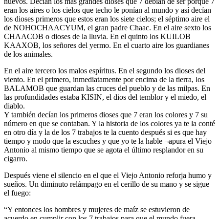
nuevos. Decían los más grandes dioses que 7 debían de ser porque 7
eran los aires o los cielos que techo le ponían al mundo y así decían
los dioses primeros que estos eran los siete cielos; el séptimo aire el
de NOHOCHAACYUM, el gran padre Chaac. En el aire sexto los
CHAACOB o dioses de la lluvia. En el quinto los KUILOB
KAAXOB, los señores del yermo. En el cuarto aire los guardianes
de los animales.
En el aire tercero los malos espíritus. En el segundo los dioses del
viento. En el primero, inmediatamente por encima de la tierra, los
BALAMOB que guardan las cruces del pueblo y de las milpas. En
las profundidades estaba KISIN, el dios del temblor y el miedo, el
diablo.
Y también decían los primeros dioses que 7 eran los colores y 7 su
número en que se contaban. Y la historia de los colores ya te la conté
en otro día y la de los 7 trabajos te la cuento después si es que hay
tiempo y modo que la escuches y que yo te la hable ¬apura el Viejo
Antonio al mismo tiempo que se agota el último resplandor en su
cigarro.
Después viene el silencio en el que el Viejo Antonio reforja humo y
sueños. Un diminuto relámpago en el cerillo de su mano y se sigue
el fuego:
“Y entonces los hombres y mujeres de maíz se estuvieron de
acuerdo en cumplir con los 7 trabajos para que el mundo fuera