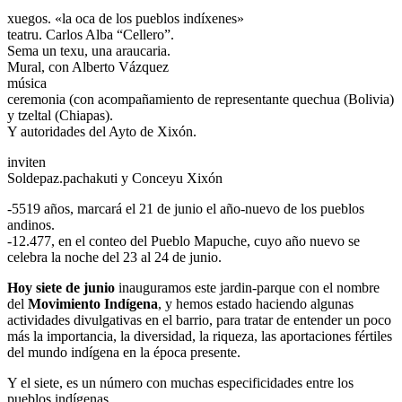
xuegos. «la oca de los pueblos indíxenes»
teatru. Carlos Alba “Cellero”.
Sema un texu, una araucaria.
Mural, con Alberto Vázquez
música
ceremonia (con acompañamiento de representante quechua (Bolivia)
y tzeltal (Chiapas).
Y autoridades del Ayto de Xixón.
inviten
Soldepaz.pachakuti y Conceyu Xixón
-5519 años, marcará el 21 de junio el año-nuevo de los pueblos
andinos.
-12.477, en el conteo del Pueblo Mapuche, cuyo año nuevo se
celebra la noche del 23 al 24 de junio.
Hoy siete de junio
inauguramos este jardin-parque con el nombre
del
Movimiento Indígena
, y hemos estado haciendo algunas
actividades divulgativas en el barrio, para tratar de entender un poco
más la importancia, la diversidad, la riqueza, las aportaciones fértiles
del mundo indígena en la época presente.
Y el siete, es un número con muchas especificidades entre los
pueblos indígenas.