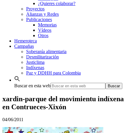
¿Quieres colaborar?
Proyectos
Alianzas y Redes
Publicaciones
Memorias
Vídeos
Otros
Hemeroteca
Campañas
Soberanía alimentaria
Desmilitarización
Justiclima
Indíxenas
Paz y DDHH para Colombia
Buscar en esta web
xardin-parque del movimientu indíxena
en Contrueces-Xixón
04/06/2011