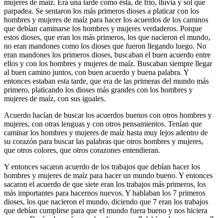
mujeres de maíz. Era una tarde como ésta, de frío, lluvia y sol que
parpadea. Se sentaron los más primeros dioses a platicar con los
hombres y mujeres de maíz para hacer los acuerdos de los caminos
que debían caminarse los hombres y mujeres verdaderos. Porque
estos dioses, que eran los más primeros, los que nacieron el mundo,
no eran mandones como los dioses que fueron llegando luego. No
eran mandones los primeros dioses, buscaban el buen acuerdo entre
ellos y con los hombres y mujeres de maíz. Buscaban siempre llegar
al buen camino juntos, con buen acuerdo y buena palabra. Y
entonces estaban esta tarde, que era de las primeras del mundo más
primero, platicando los dioses más grandes con los hombres y
mujeres de maíz, con sus iguales.
Acuerdo hacían de buscar los acuerdos buenos con otros hombres y
mujeres, con otras lenguas y con otros pensamientos. Tenían que
caminar los hombres y mujeres de maíz hasta muy lejos adentro de
su corazón para buscar las palabras que otros hombres y mujeres,
que otros colores, que otros corazones entendieran.
Y entonces sacaron acuerdo de los trabajos que debían hacer los
hombres y mujeres de maíz para hacer un mundo bueno. Y entonces
sacaron el acuerdo de que siete eran los trabajos más primeros, los
más importantes para hacernos nuevos. Y hablaban los 7 primeros
dioses, los que nacieron el mundo, diciendo que 7 eran los trabajos
que debían cumplirse para que el mundo fuera bueno y nos hiciera