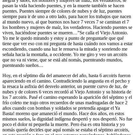
alegría y saber, los hombres y mujeres de maíz, los verdaderos, se
pasan la vida haciendo puentes, y en la muerte también se hacen
puentes. Puentes siempre de colores de nubes y de luz, puentes
siempre para ir de uno a otro lado, para hacer los trabajos que nacen
al mundo nuevo, al que buenos nos hace 7 veces 7 se caminan el 7
los hombres y mujeres de maíz, los verdaderos. Haciendo puentes se
viven, haciéndose puentes se mueren…”Se calla el Viejo Antonio.
Yo me le quedo mirando y estoy a punto de preguntarle que qué
tiene que ver eso con mi pregunta de hasta cuándo nos vamos a estar
escondiendo, cuando una luz le renueva la mirada y sonriendo me
señala hacia la montaña, a occidente. Yo me giro y veo un arcoiris
que no va ni viene, que se está ahí nomás, puenteando mundos,
puenteando sueños…
Hoy, en el séptimo día del amanecer del año, hasta 6 arcoiris fueron
apareciendo en el camino. Contradiciendo la angustia en el pecho y
la resaca la asfixia del desvelo anterior, un puente curvo de luz, de
nubes y de colores 6 veces recordó al Viejo Antonio y su historia de
los 7 arcoiris. Pasé el camino esperando la aparición del séptimo y el
frío coleto me trajo otros recuerdos de unas madrugadas de hace 2
años cuando con bombas y soldados se pretendía apagar el Ya
Basta! moreno que amaneció el mundo. Hace dos años, en estos
mismos suelos, la dignidad indígena despertó y nos despertó. No fue
poco el dolor ni pequeña la muerte. Pero ésa es otra historia y yo
nomás quería decirles que aquí nomás se estaba el séptimo arcoiris,