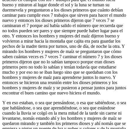
bueno y miraron al lugar donde el sol y la luna se turnan su
duermevela y preguntaron a los dioses primeros que cuánto debían
caminar para cumplir esos 7 trabajos que sirven para hacer el mundo
nuevo y entonces los dioses primeros dijeron que 7 veces 7 se
caminaran el 7 porque así había salido el número que recuerda que
no todos pueden ser pares y que siempre puede haber lugar para el
otro. Y entonces los hombres y mujeres del maíz dijeron bueno y
volvieron a mirar hacia la montaña que cajita era para guardar los
pechos de la madre tierra por turnos, uno de día, de noche la otra. Y
mirando los hombres y mujeres de maíz se preguntaron que cómo
saben cuántas veces es 7 veces 7 caminar el número 7 y los dioses
primeros dijeron que no lo sabían tampoco porque eran dioses
primeros pero no todo lo sabían y tenían todavía que estudiarse
mucho y por eso no se iban luego sino que se quedaban con los
hombres y mujeres de maíz para aprenderse juntos lo nuevo. Y
entonces se hicieron una reunión entre los dioses primeros y los
hombres y mujeres de maíz y se pusieron a pensar juntos para juntos
encontrar el buen camino que nuevo hiciera el mundo.
Y en eso estaban, o sea que pensándose, o esa que sabiéndose, o sea
que hablándose, o sea que aprendiéndose, o sea que estándose
cuando la lluvia se colgó en la mera mitad de la tarde sin caerse ni
levantarse, nomás estando ahí y los hombres y mujeres de maíz se
quedaron mirando y también los primeros dioses y ahí nomás que se
empieza a pintar un puente de luz y nubes y colores y de la montaña