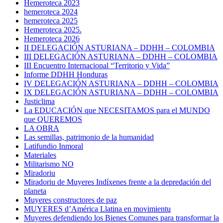
Hemeroteca 2023
hemeroteca 2024
hemeroteca 2025
Hemeroteca 2025.
Hemeroteca 2026
II DELEGACIÓN ASTURIANA – DDHH – COLOMBIA
III DELEGACIÓN ASTURIANA – DDHH – COLOMBIA
III Encuentro Internacional “Territorio y Vida”
Informe DDHH Honduras
IV DELEGACIÓN ASTURIANA – DDHH – COLOMBIA
IX DELEGACIÓN ASTURIANA – DDHH – COLOMBIA
Justiclima
La EDUCACIÓN que NECESITAMOS para el MUNDO
que QUEREMOS
LA OBRA
Las semillas, patrimonio de la humanidad
Latifundio Inmoral
Materiales
Militarismo NO
Miradoriu
Miradoriu de Muyeres Indíxenes frente a la depredación del
planeta
Muyeres constructores de paz
MUYERES d’América Llatina en movimientu
Muyeres defendiendo los Bienes Comunes para transformar la