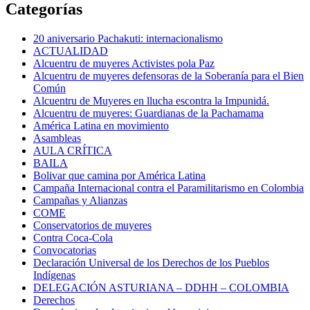
Categorías
20 aniversario Pachakuti: internacionalismo
ACTUALIDAD
Alcuentru de muyeres Activistes pola Paz
Alcuentru de muyeres defensoras de la Soberanía para el Bien
Común
Alcuentru de Muyeres en llucha escontra la Impunidá.
Alcuentru de muyeres: Guardianas de la Pachamama
América Latina en movimiento
Asambleas
AULA CRÍTICA
BAILA
Bolivar que camina por América Latina
Campaña Internacional contra el Paramilitarismo en Colombia
Campañas y Alianzas
COME
Conservatorios de muyeres
Contra Coca-Cola
Convocatorias
Declaración Universal de los Derechos de los Pueblos
Indígenas
DELEGACIÓN ASTURIANA – DDHH – COLOMBIA
Derechos