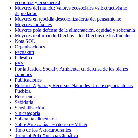
economía y la sociedad
Muyeres del mundu: Valores ecosociales vs Extractivismo
depredador
Muyeres en rebeldía descolonizadoras del pensamiento
Muyeres Indíxenes
Muyeres pola defensa de la alimentación, equidad y soberanía
Muyeres reafirmando Drechos – los Drechos de los Pueblos
Nota SOL
Organizaciones
Pachakuti
Palestina
PAV
Por la Justicia Social y Ambiental en defensa de los bienes
comunes
Publicaciones
Reforma Agraria y Recursos Naturales: Una exigencia de los
Pueblos.
Resistencia
Sabiduría
Sensibilización
Sin categoría
Soberanía alimentaria
Sobre Amazonía. Territorio de VIDA
Timo de los Agrocarburantes
Tribunal Pola Xusticia Climática