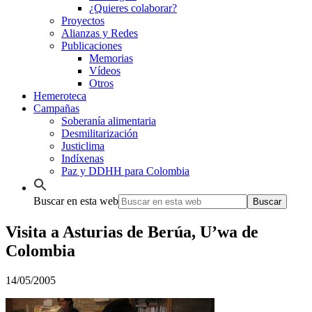
¿Quieres colaborar?
Proyectos
Alianzas y Redes
Publicaciones
Memorias
Vídeos
Otros
Hemeroteca
Campañas
Soberanía alimentaria
Desmilitarización
Justiclima
Indíxenas
Paz y DDHH para Colombia
Buscar en esta web
Visita a Asturias de Berúa, U’wa de
Colombia
14/05/2005