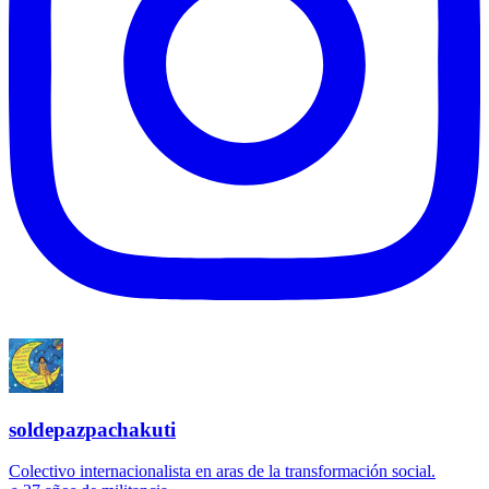
soldepazpachakuti
Colectivo internacionalista en aras de la transformación social.