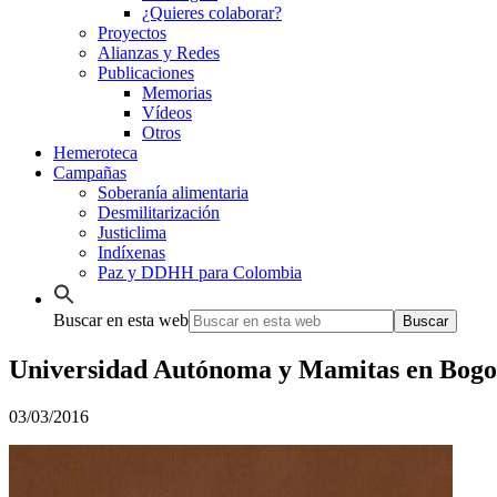
¿Quieres colaborar?
Proyectos
Alianzas y Redes
Publicaciones
Memorias
Vídeos
Otros
Hemeroteca
Campañas
Soberanía alimentaria
Desmilitarización
Justiclima
Indíxenas
Paz y DDHH para Colombia
Buscar en esta web
Universidad Autónoma y Mamitas en Bogo
03/03/2016