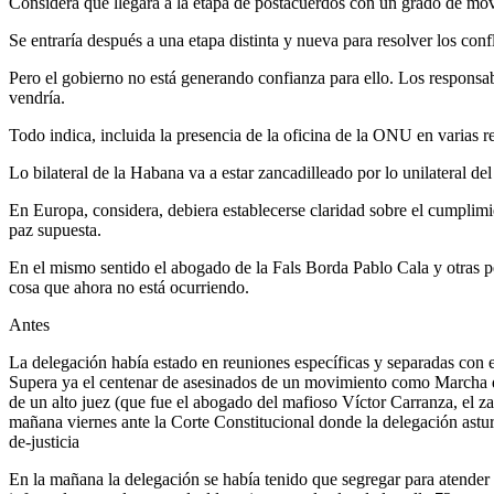
Considera que llegará a la etapa de postacuerdos con un grado de movili
Se entraría después a una etapa distinta y nueva para resolver los confl
Pero el gobierno no está generando confianza para ello. Los responsabl
vendría.
Todo indica, incluida la presencia de la oficina de la ONU en varias 
Lo bilateral de la Habana va a estar zancadilleado por lo unilateral del
En Europa, considera, debiera establecerse claridad sobre el cumplimie
paz supuesta.
En el mismo sentido el abogado de la Fals Borda Pablo Cala y otras 
cosa que ahora no está ocurriendo.
Antes
La delegación había estado en reuniones específicas y separadas con 
Supera ya el centenar de asesinados de un movimiento como Marcha que 
de un alto juez (que fue el abogado del mafioso Víctor Carranza, el z
mañana viernes ante la Corte Constitucional donde la delegación astu
de-justicia
En la mañana la delegación se había tenido que segregar para atender