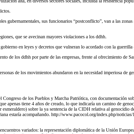
zación alta, en diversos sectores sociales, incluida la resistencia popu
ictos.
es gubernamentales, sus funcionarios “postconflicto”, van a las zonas a
regiones, que se avecinan mayores violaciones a los ddhh.
 gobierno en leyes y decretos que vulneran lo acordado con la guerrilla e
nto de los ddhh por parte de las empresas, frente al ofrecimiento de Sa
personas de los movimientos abundaron en la necesidad imperiosa de gen
el Congreso de los Pueblos y Marcha Patriótica, con documentación sob
apenas tiene 4 años de creado, lo que indicaría un camino de genocidio 
ar esmeraldero) sobre la ya sentencia de la CIDH relativa al genocidio 
riana estaría acompañando. http://www.pacocol.org/index.php/noticias/1
 encuentros variados: la representación diplomática de la Unión Europe