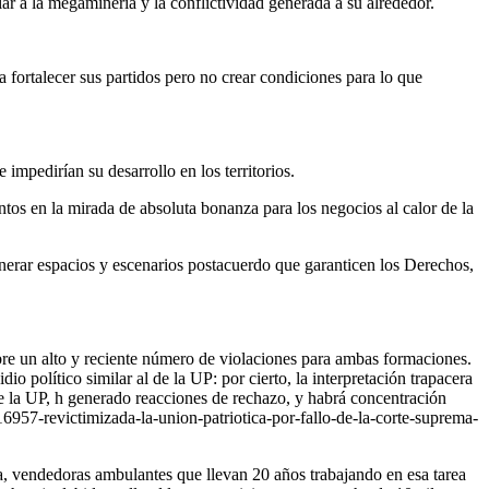
lar a la megaminería y la conflictividad generada a su alrededor.
 fortalecer sus partidos pero no crear condiciones para lo que
 impedirían su desarrollo en los territorios.
ntos en la mirada de absoluta bonanza para los negocios al calor de la
erar espacios y escenarios postacuerdo que garanticen los Derechos,
re un alto y reciente número de violaciones para ambas formaciones.
político similar al de la UP: por cierto, la interpretación trapacera
de la UP, h generado reacciones de rechazo, y habrá concentración
6957-revictimizada-la-union-patriotica-por-fallo-de-la-corte-suprema-
a, vendedoras ambulantes que llevan 20 años trabajando en esa tarea