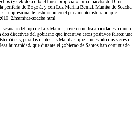
echos (y debido a ello el lunes propiciaron una marcha de 10mil
n la periferia de Bogotá, y con Luz Marina Bernal, Mamita de Soacha,
as su impresionante testimonio en el parlamento asturiano que
/2010_2/mamitas-soacha.html
el asesinato del hijo de Luz Marina, joven con discapacidades a quien
dos directivas del gobierno que incentiva estos positivos falsos; una
istemáticas, para las cuales las Mamitas, que han estado dos veces en
e lesa humanidad, que durante el gobierno de Santos han continuado