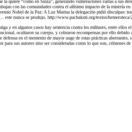
que la quiere “como en Suiza”, generando vulneraciones varias a sus der
rabajan con las comunidades contra el altísimo impacto de la minería e
 premio Nobel de la Paz: A Luz Marina la delegación pidió disculpas: tr
… este nunca se produjo. http://www.pachakuti.org/textos/hemeroteca
stiga y en algunos casos hay sentencia contra los militares, entre ellos 
ncional, ocultaron su cuerpo, y cobraron recompensas por ello debido a 
 de defensa en el momento de mayor auge de estas prácticas aberrantes, s
vor para sus autores sino ser consideradas como lo que son, crímenes d