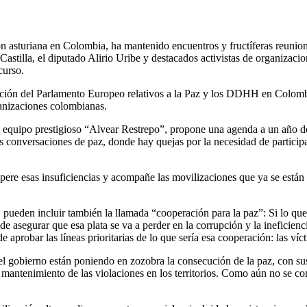
n asturiana en Colombia, ha mantenido encuentros y fructíferas reunion
Castilla, el diputado Alirio Uribe y destacados activistas de organizaci
curso.
ución del Parlamento Europeo relativos a la Paz y los DDHH en Colomb
ganizaciones colombianas.
l equipo prestigioso “Alvear Restrepo”, propone una agenda a un año d
s conversaciones de paz, donde hay quejas por la necesidad de participa
upere esas insuficiencias y acompañe las movilizaciones que ya se está
ueden incluir también la llamada “cooperación para la paz”: Si lo que 
asegurar que esa plata se va a perder en la corrupción y la ineficienc
e aprobar las líneas prioritarias de lo que sería esa cooperación: las ví
del gobierno están poniendo en zozobra la consecución de la paz, con su
 mantenimiento de las violaciones en los territorios. Como aún no se co