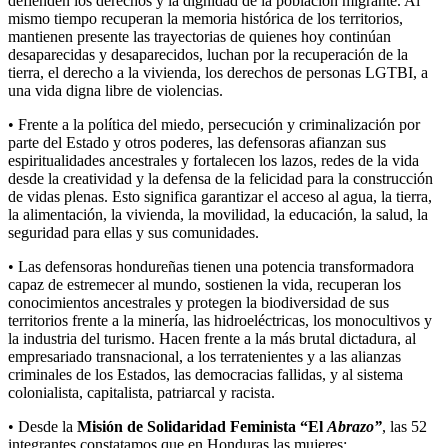
defienden los derechos y la dignidad de la población migrante. Al
mismo tiempo recuperan la memoria histórica de los territorios,
mantienen presente las trayectorias de quienes hoy continúan
desaparecidas y desaparecidos, luchan por la recuperación de la
tierra, el derecho a la vivienda, los derechos de personas LGTBI, a
una vida digna libre de violencias.
• Frente a la política del miedo, persecución y criminalización por
parte del Estado y otros poderes, las defensoras afianzan sus
espiritualidades ancestrales y fortalecen los lazos, redes de la vida
desde la creatividad y la defensa de la felicidad para la construcción
de vidas plenas. Esto significa garantizar el acceso al agua, la tierra,
la alimentación, la vivienda, la movilidad, la educación, la salud, la
seguridad para ellas y sus comunidades.
• Las defensoras hondureñas tienen una potencia transformadora
capaz de estremecer al mundo, sostienen la vida, recuperan los
conocimientos ancestrales y protegen la biodiversidad de sus
territorios frente a la minería, las hidroeléctricas, los monocultivos y
la industria del turismo. Hacen frente a la más brutal dictadura, al
empresariado transnacional, a los terratenientes y a las alianzas
criminales de los Estados, las democracias fallidas, y al sistema
colonialista, capitalista, patriarcal y racista.
• Desde la
Misión de Solidaridad Feminista “El
Abrazo”
, las 52
integrantes constatamos que en Honduras las mujeres: