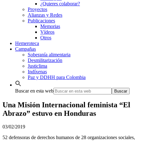
¿Quieres colaborar?
Proyectos
Alianzas y Redes
Publicaciones
Memorias
Vídeos
Otros
Hemeroteca
Campañas
Soberanía alimentaria
Desmilitarización
Justiclima
Indíxenas
Paz y DDHH para Colombia
Buscar en esta web
Una Misión Internacional feminista “El
Abrazo” estuvo en Honduras
03/02/2019
52 defensoras de derechos humanos de 28 organizaciones sociales,