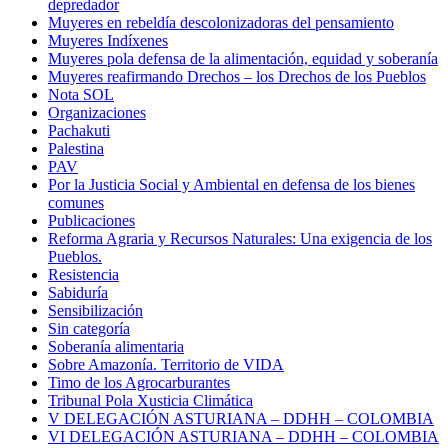
depredador
Muyeres en rebeldía descolonizadoras del pensamiento
Muyeres Indíxenes
Muyeres pola defensa de la alimentación, equidad y soberanía
Muyeres reafirmando Drechos – los Drechos de los Pueblos
Nota SOL
Organizaciones
Pachakuti
Palestina
PAV
Por la Justicia Social y Ambiental en defensa de los bienes
comunes
Publicaciones
Reforma Agraria y Recursos Naturales: Una exigencia de los
Pueblos.
Resistencia
Sabiduría
Sensibilización
Sin categoría
Soberanía alimentaria
Sobre Amazonía. Territorio de VIDA
Timo de los Agrocarburantes
Tribunal Pola Xusticia Climática
V DELEGACIÓN ASTURIANA – DDHH – COLOMBIA
VI DELEGACIÓN ASTURIANA – DDHH – COLOMBIA