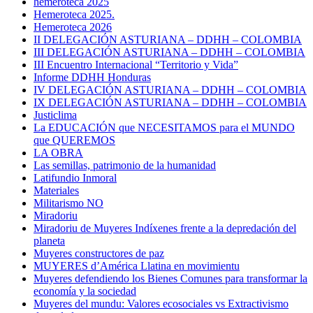
hemeroteca 2025
Hemeroteca 2025.
Hemeroteca 2026
II DELEGACIÓN ASTURIANA – DDHH – COLOMBIA
III DELEGACIÓN ASTURIANA – DDHH – COLOMBIA
III Encuentro Internacional “Territorio y Vida”
Informe DDHH Honduras
IV DELEGACIÓN ASTURIANA – DDHH – COLOMBIA
IX DELEGACIÓN ASTURIANA – DDHH – COLOMBIA
Justiclima
La EDUCACIÓN que NECESITAMOS para el MUNDO
que QUEREMOS
LA OBRA
Las semillas, patrimonio de la humanidad
Latifundio Inmoral
Materiales
Militarismo NO
Miradoriu
Miradoriu de Muyeres Indíxenes frente a la depredación del
planeta
Muyeres constructores de paz
MUYERES d’América Llatina en movimientu
Muyeres defendiendo los Bienes Comunes para transformar la
economía y la sociedad
Muyeres del mundu: Valores ecosociales vs Extractivismo