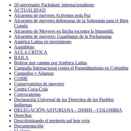
20 aniversario Pachakuti: internacionalismo
ACTUALIDAD
Alcuentru de muyeres Activistes pola Paz
Alcuentru de muyeres defensoras de la Soberanía para el Bien
Común
Alcuentru de Muyeres en llucha escontra la Impunidá.
Alcuentru de muyeres: Guardianas de la Pachamama
América Latina en movimiento
Asambleas
AULA CRÍTICA
BAILA
Bolivar que camina por América Latina
Campaña Internacional contra el Paramilitarismo en Colombia
Campañas y Alianzas
COME
Conservatorios de muyeres
Contra Coca-Cola
Convocatorias
Declaración Universal de los Derechos de los Pueblos
Indígenas
DELEGACIÓN ASTURIANA – DDHH – COLOMBIA
Derechos
Descolonizando el territoriu pal bon vivir
Documentación