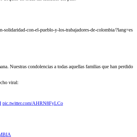
en-solidaridad-con-el-pueblo-y-los-trabajadores-de-colombia/?lang=es
ana. Nuestras condolencias a todas aquellas familias que han perdido
ho viral:
H
pic.twitter.com/AHRN8FyLCo
MBIA