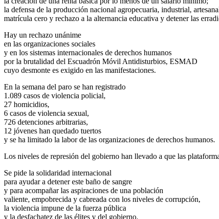
la creación de una renta básica por lo menos de un salario mínimo;
la defensa de la producción nacional agropecuaria, industrial, artesan
matrícula cero y rechazo a la alternancia educativa y detener las erradi
Hay un rechazo unánime
en las organizaciones sociales
y en los sistemas internacionales de derechos humanos
por la brutalidad del Escuadrón Móvil Antidisturbios, ESMAD
cuyo desmonte es exigido en las manifestaciones.
En la semana del paro se han registrado
1.089 casos de violencia policial,
27 homicidios,
6 casos de violencia sexual,
726 detenciones arbitrarias,
12 jóvenes han quedado tuertos
y se ha limitado la labor de las organizaciones de derechos humanos.
Los niveles de represión del gobierno han llevado a que las plataform
Se pide la solidaridad internacional
para ayudar a detener este baño de sangre
y para acompañar las aspiraciones de una población
valiente, empobrecida y cabreada con los niveles de corrupción,
la violencia impune de la fuerza pública
y la desfachatez de las élites y del gobierno.