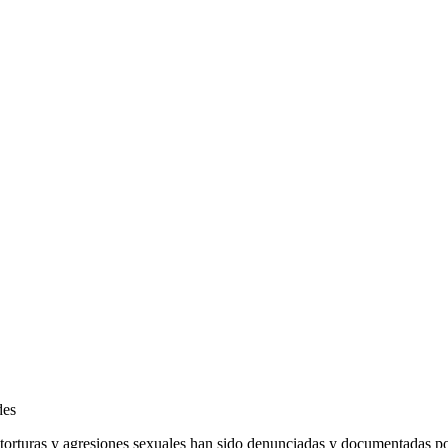
des
, torturas y agresiones sexuales han sido denunciadas y documentadas por