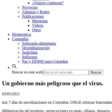
¿Quieres colaborar?
Proyectos
Alianzas y Redes
Publicaciones
Memorias
Vídeos
Otros
Hemeroteca
Campañas
Soberanía alimentaria
Desmilitarización
Justiclima
Indíxenas
Paz y DDHH para Colombia
Buscar en esta web
Un gobierno más peligroso que el virus.
05/05/2021
tras 7 días de movilizaciones en Colombia: URGE reforzar fraternida
Militarización del territorio, persecuciones en moto, ráfagas, disparos