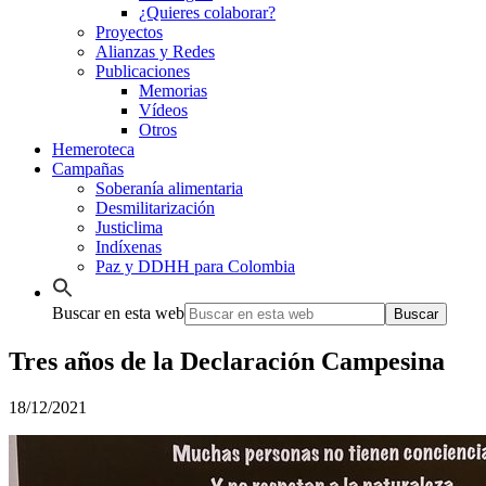
¿Quieres colaborar?
Proyectos
Alianzas y Redes
Publicaciones
Memorias
Vídeos
Otros
Hemeroteca
Campañas
Soberanía alimentaria
Desmilitarización
Justiclima
Indíxenas
Paz y DDHH para Colombia
Buscar en esta web
Tres años de la Declaración Campesina
18/12/2021