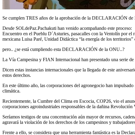
Se cumplen TRES años de la aprobación de la DECLARACIÓN de D
Desde SOLdePaz.Pachakuti han venido acompañando este proceso:
Encuentro en el Pueblu D´Asturies, pasacalles con la Ventolín por el 
mexicana Luisa Paré, Unidad Didáctica “la energía de los territorios”
pero.. ¿se está cumpliendo esta DECLARACIÓN de la ONU..?
La Vía Campesina y FIAN Internacional han presentado una serie de cu
Dicen estas instancias internacionales que la llegada de este anivers
estos derechos.
En este último año, las corporaciones del agronegocio han impulsado 
climática.
Recientemente, la Cumbre del Clima en Escocia, COP26, vio el anunci
corporaciones agroindustriales responsables de la dañina Revolución 
Seríamos testigos de una concentración aún mayor de recursos, cadena
agravará la violación de los derechos de los campesinos y trabajadores
Frente a ello, se considera que una herramienta fantástica es la Dec