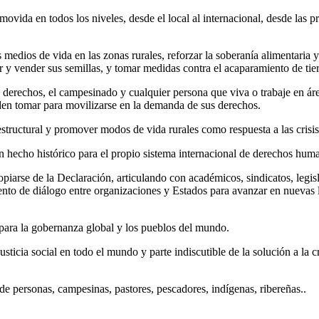
movida en todos los niveles, desde el local al internacional, desde las 
medios de vida en las zonas rurales, reforzar la soberanía alimentaria y 
r y vender sus semillas, y tomar medidas contra el acaparamiento de tier
 de derechos, el campesinado y cualquier persona que viva o trabaje en ár
en tomar para movilizarse en la demanda de sus derechos.
tructural y promover modos de vida rurales como respuesta a las crisis 
un hecho histórico para el propio sistema internacional de derechos h
opiarse de la Declaración, articulando con académicos, sindicatos, legi
nto de diálogo entre organizaciones y Estados para avanzar en nuevas l
 para la gobernanza global y los pueblos del mundo.
sticia social en todo el mundo y parte indiscutible de la solución a la c
de personas, campesinas, pastores, pescadores, indígenas, ribereñas..