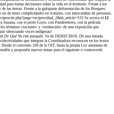
d para tomar decisiones sobre la vida en el territorio. Frente a los
 de las tierras. Frente a la galopante deforestación de los Bosques:
ad o no de tener complicidades en Asturias, con intercambio de personas,
/reciprocite.php?page=reciprocidad_2&id_article=533 Se acerca el
12
a Susana, con el profe Goyo, con Pandereteres, con la película
 los términos «racismo» y «restitución» de una exposición que
guir silenciando voces indígenas!
tml
De Qué Va este pasquín
: Va de DERECHOS. De una mirada
 colectividades que integran la Coordinadora reconocen en los textos
 Desde el convenio 169 de la OIT, hasta la propia Ley asturiana de
ndéis y proponéis nuevos temas para el siguiente o controvertís