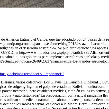
de América Latina y el Caribe, que fue adoptado por 24 países de la re
www.pa.undp.org/content/panama/es/home/blog/2018/escazu–el-acuerdo-am
indígenas en el desarrollo sostenible». Se pudieron escuchar los aport
m_QfFKDhw http://www.miradoriu.org/spip.php?article885 Alianzas ent
 a cabo algunos gobiernos para implementar reformas agrícolas y medioam
rg/actualidad-noticias/26/09/2021/alianzas-entre-los-grandes-agronegoc
ítima y debemos reconocer su importancia”
n Llaranes, varios colectivos (Los Glayus, La Caracola, LibélulaH, C
icos de origen gringo en el golpe de estado en Bolivia, monitorizando 
s parece necesario, pero establecer medidas, también en los colectivos,
 red propia y autogestionada? La preocupación por la actual pandemia lle
rios utilizan su medicina natural, que ahora, tras recuperarse la democr
l decir de los sabios y sabias, es volver a la Madre Tierra. Fortalecer 
omos naturaleza, somos sus hijas/os. Su organización Kawsay ha estado