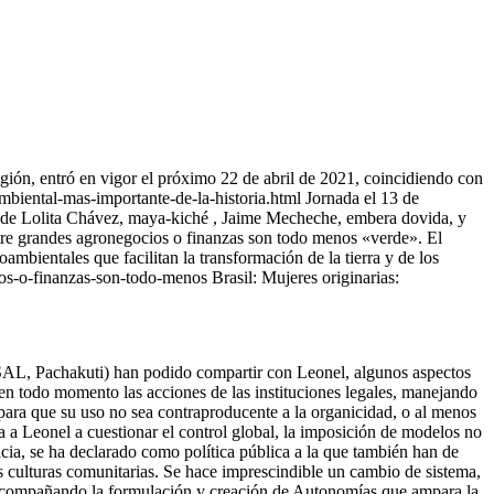
gión, entró en vigor el próximo 22 de abril de 2021, coincidiendo con
biental-mas-importante-de-la-historia.html Jornada el 13 de
es de Lolita Chávez, maya-kiché , Jaime Mecheche, embera dovida, y
re grandes agronegocios o finanzas son todo menos «verde». El
bientales que facilitan la transformación de la tierra y de los
ios-o-finanzas-son-todo-menos Brasil: Mujeres originarias:
OSAL, Pachakuti) han podido compartir con Leonel, algunos aspectos
en todo momento las acciones de las instituciones legales, manejando
 para que su uso no sea contraproducente a la organicidad, o al menos
va a Leonel a cuestionar el control global, la imposición de modelos no
acia, se ha declarado como política pública a la que también han de
las culturas comunitarias. Se hace imprescindible un cambio de sistema,
 acompañando la formulación y creación de Autonomías que ampara la