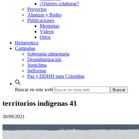
¿Quieres colaborar?
Proyectos
Alianzas y Redes
Publicaciones
Memorias
Vídeos
Otros
Hemeroteca
Campañas
Soberanía alimentaria
Desmilitarización
Justiclima
Indíxenas
Paz y DDHH para Colombia
Buscar en esta web
territorios indígenas 41
30/09/2021