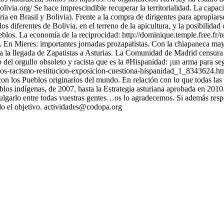
a.org/ Se hace imprescindible recuperar la territorialidad. La capacida
ria en Brasil y Bolivia). Frente a la compra de dirigentes para apropiarse
os diferentes de Bolivia, en el terreno de la apicultura, y la posibilid
eblos. La economía de la reciprocidad: http://dominique.temple.free.fr
. En Mieres: importantes jornadas prozapatistas. Con la chiapaneca may
a la llegada de Zapatistas a Asturias. La Comunidad de Madrid censura
 del orgullo obsoleto y racista que es la #Hispanidad: ¡un arma para se
inos-racismo-restitucion-exposicion-cuestiona-hispanidad_1_8343624.h
on los Pueblos originarios del mundo. En relación con lo que todas las
s indígenas, de 2007, hasta la Estrategia asturiana aprobada en 2010.
ulgarlo entre todas vuestras gentes…os lo agradecemos. Si además respo
o el objetivo. actividades@codopa.org