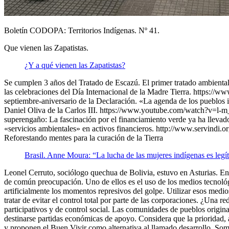
Boletín CODOPA: Territorios Indígenas. Nº 41.
Que vienen las Zapatistas.
¿Y a qué vienen las Zapatistas?
Se cumplen 3 años del Tratado de Escazú. El primer tratado ambiental 
las celebraciones del Día Internacional de la Madre Tierra. https://
septiembre-aniversario de la Declaración. «La agenda de los pueblos 
Daniel Oliva de la Carlos III. https://www.youtube.com/watch?v=l-
superengaño: La fascinación por el financiamiento verde ya ha llevado
«servicios ambientales» en activos financieros. http://www.servindi.o
Reforestando mentes para la curación de la Tierra
Brasil. Anne Moura: “La lucha de las mujeres indígenas es leg
Leonel Cerruto, sociólogo quechua de Bolivia, estuvo en Asturias. E
de común preocupación. Uno de ellos es el uso de los medios tecnológ
artificialmente los momentos represivos del golpe. Utilizar esos medio
tratar de evitar el control total por parte de las corporaciones. ¿Una
participativos y de control social. Las comunidades de pueblos origina
destinarse partidas económicas de apoyo. Considera que la prioridad, a
y proponen el Buen Vivir como alternativa al llamado desarrollo. S