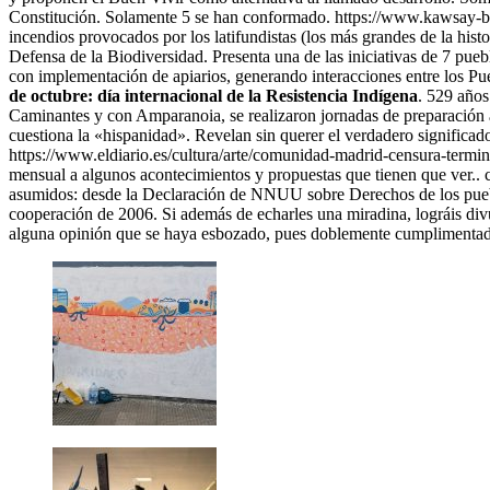
Constitución. Solamente 5 se han conformado. https://www.kawsay-bolivi
incendios provocados por los latifundistas (los más grandes de la histo
Defensa de la Biodiversidad. Presenta una de las iniciativas de 7 puebl
con implementación de apiarios, generando interacciones entre los Pu
de octubre: día internacional de la Resistencia Indígena
. 529 años
Caminantes y con Amparanoia, se realizaron jornadas de preparación 
cuestiona la «hispanidad». Revelan sin querer el verdadero significado
https://www.eldiario.es/cultura/arte/comunidad-madrid-censura-term
mensual a algunos acontecimientos y propuestas que tienen que ver.. c
asumidos: desde la Declaración de NNUU sobre Derechos de los pueblo
cooperación de 2006. Si además de echarles una miradina, lográis div
alguna opinión que se haya esbozado, pues doblemente cumplimentad