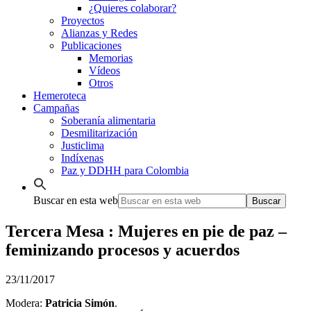
¿Quieres colaborar?
Proyectos
Alianzas y Redes
Publicaciones
Memorias
Vídeos
Otros
Hemeroteca
Campañas
Soberanía alimentaria
Desmilitarización
Justiclima
Indíxenas
Paz y DDHH para Colombia
Buscar en esta web
Tercera Mesa : Mujeres en pie de paz –
feminizando procesos y acuerdos
23/11/2017
Modera:
Patricia Simón
.