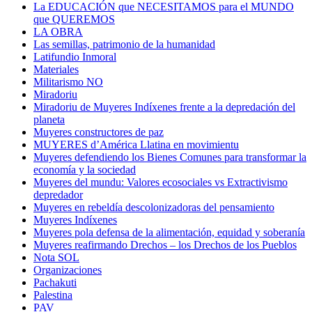
La EDUCACIÓN que NECESITAMOS para el MUNDO
que QUEREMOS
LA OBRA
Las semillas, patrimonio de la humanidad
Latifundio Inmoral
Materiales
Militarismo NO
Miradoriu
Miradoriu de Muyeres Indíxenes frente a la depredación del
planeta
Muyeres constructores de paz
MUYERES d’América Llatina en movimientu
Muyeres defendiendo los Bienes Comunes para transformar la
economía y la sociedad
Muyeres del mundu: Valores ecosociales vs Extractivismo
depredador
Muyeres en rebeldía descolonizadoras del pensamiento
Muyeres Indíxenes
Muyeres pola defensa de la alimentación, equidad y soberanía
Muyeres reafirmando Drechos – los Drechos de los Pueblos
Nota SOL
Organizaciones
Pachakuti
Palestina
PAV