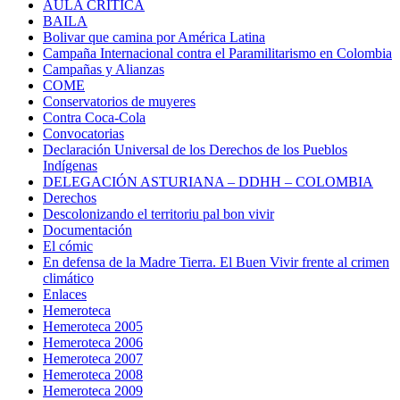
AULA CRÍTICA
BAILA
Bolivar que camina por América Latina
Campaña Internacional contra el Paramilitarismo en Colombia
Campañas y Alianzas
COME
Conservatorios de muyeres
Contra Coca-Cola
Convocatorias
Declaración Universal de los Derechos de los Pueblos
Indígenas
DELEGACIÓN ASTURIANA – DDHH – COLOMBIA
Derechos
Descolonizando el territoriu pal bon vivir
Documentación
El cómic
En defensa de la Madre Tierra. El Buen Vivir frente al crimen
climático
Enlaces
Hemeroteca
Hemeroteca 2005
Hemeroteca 2006
Hemeroteca 2007
Hemeroteca 2008
Hemeroteca 2009