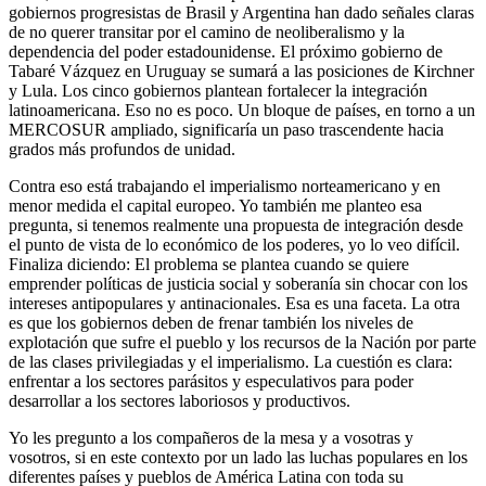
gobiernos progresistas de Brasil y Argentina han dado señales claras
de no querer transitar por el camino de neoliberalismo y la
dependencia del poder estadounidense. El próximo gobierno de
Tabaré Vázquez en Uruguay se sumará a las posiciones de Kirchner
y Lula. Los cinco gobiernos plantean fortalecer la integración
latinoamericana. Eso no es poco. Un bloque de países, en torno a un
MERCOSUR ampliado, significaría un paso trascendente hacia
grados más profundos de unidad.
Contra eso está trabajando el imperialismo norteamericano y en
menor medida el capital europeo. Yo también me planteo esa
pregunta, si tenemos realmente una propuesta de integración desde
el punto de vista de lo económico de los poderes, yo lo veo difícil.
Finaliza diciendo: El problema se plantea cuando se quiere
emprender políticas de justicia social y soberanía sin chocar con los
intereses antipopulares y antinacionales. Esa es una faceta. La otra
es que los gobiernos deben de frenar también los niveles de
explotación que sufre el pueblo y los recursos de la Nación por parte
de las clases privilegiadas y el imperialismo. La cuestión es clara:
enfrentar a los sectores parásitos y especulativos para poder
desarrollar a los sectores laboriosos y productivos.
Yo les pregunto a los compañeros de la mesa y a vosotras y
vosotros, si en este contexto por un lado las luchas populares en los
diferentes países y pueblos de América Latina con toda su