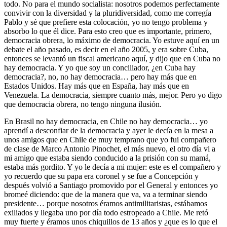
todo. No para el mundo socialista: nosotros podemos perfectamente
convivir con la diversidad y la pluridiversidad, como me corregía
Pablo y sé que prefiere esta colocación, yo no tengo problema y
absorbo lo que él dice. Para esto creo que es importante, primero,
democracia obrera, lo máximo de democracia. Yo estuve aquí en un
debate el año pasado, es decir en el año 2005, y era sobre Cuba,
entonces se levantó un fiscal americano aquí, y dijo que en Cuba no
hay democracia. Y yo que soy un conciliador, ¿en Cuba hay
democracia?, no, no hay democracia… pero hay más que en
Estados Unidos. Hay más que en España, hay más que en
Venezuela. La democracia, siempre cuanto más, mejor. Pero yo digo
que democracia obrera, no tengo ninguna ilusión.
En Brasil no hay democracia, en Chile no hay democracia… yo
aprendí a desconfiar de la democracia y ayer le decía en la mesa a
unos amigos que en Chile de muy temprano que yo fui compañero
de clase de Marco Antonio Pinochet, el más nuevo, el otro día vi a
mi amigo que estaba siendo conducido a la prisión con su mamá,
estaba más gordito. Y yo le decía a mi mujer: este es el compañero y
yo recuerdo que su papa era coronel y se fue a Concepción y
después volvió a Santiago promovido por el General y entonces yo
bromeé diciendo: que de la manera que va, va a terminar siendo
presidente… porque nosotros éramos antimilitaristas, estábamos
exiliados y llegaba uno por día todo estropeado a Chile. Me retó
muy fuerte y éramos unos chiquillos de 13 años y ¿que es lo que el