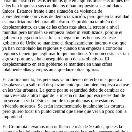
paramilitarismo en esos términos que en algunas áreas electorales de
ellos han impuesto sus candidatos o han impuesto sus candidatos
únicos. Estamos frente a una situación de violencia de
aparentemente con visos de democratización, pero que en la realidad
es una dictadura del paramilitarismo. El problema también del
desplazamiento, es una de las cifras más altas, la tercera a nivel
mundial pero también se empieza haber in visibilizada, porque el
gobierno juega con las cifras, o juega con los hechos. En este
gobierno de Uribe se mantiene el desplazamiento interno y eso que
ya han controlado las regiones y cuando una empieza a controlar
regiones tienen que legitimar lo que uno tiene. Ya no necesita ser tan
agresor porque ya ha conseguido uno de sus objetivos. El
desplazamiento en este gobierno se mantiene en unas cifras
totalmente altas y empiezan a quedarse otras figuras.
El confinamiento, las personas ya no tienen derecho ni siquiera a
desplazarse, a salir o el desplazamiento que también empieza a darse
en las vías urbanas. La gente por su seguridad debe de cambiar de
una vivienda a otro lugar de la misma ciudad por esa necesidad de
preservar su vida. Este es uno de los problemas que estamos
viviendo nosotros. Se están incrementando igualmente las torturas,
pero quiero tocar un punto central que tiene que ver un poco con la
impunidad .
En Colombia llevamos un conflicto de más de 50 años, que es la
etapa de la violencia y luego una etapa en la que ha correspondido a