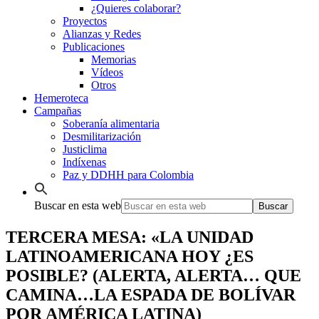
¿Quieres colaborar?
Proyectos
Alianzas y Redes
Publicaciones
Memorias
Vídeos
Otros
Hemeroteca
Campañas
Soberanía alimentaria
Desmilitarización
Justiclima
Indíxenas
Paz y DDHH para Colombia
Buscar en esta web
TERCERA MESA: «LA UNIDAD
LATINOAMERICANA HOY ¿ES
POSIBLE? (ALERTA, ALERTA… QUE
CAMINA…LA ESPADA DE BOLÍVAR
POR AMÉRICA LATINA)