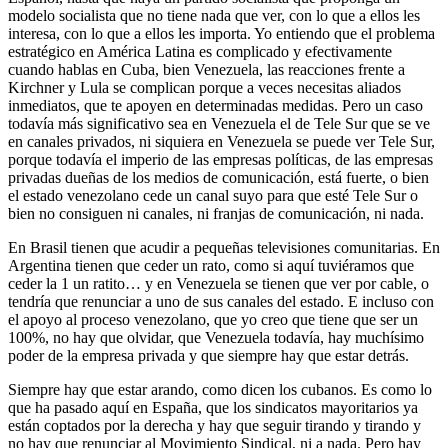
modelo socialista que no tiene nada que ver, con lo que a ellos les
interesa, con lo que a ellos les importa. Yo entiendo que el problema
estratégico en América Latina es complicado y efectivamente
cuando hablas en Cuba, bien Venezuela, las reacciones frente a
Kirchner y Lula se complican porque a veces necesitas aliados
inmediatos, que te apoyen en determinadas medidas. Pero un caso
todavía más significativo sea en Venezuela el de Tele Sur que se ve
en canales privados, ni siquiera en Venezuela se puede ver Tele Sur,
porque todavía el imperio de las empresas políticas, de las empresas
privadas dueñas de los medios de comunicación, está fuerte, o bien
el estado venezolano cede un canal suyo para que esté Tele Sur o
bien no consiguen ni canales, ni franjas de comunicación, ni nada.
En Brasil tienen que acudir a pequeñas televisiones comunitarias. En
Argentina tienen que ceder un rato, como si aquí tuviéramos que
ceder la 1 un ratito… y en Venezuela se tienen que ver por cable, o
tendría que renunciar a uno de sus canales del estado. E incluso con
el apoyo al proceso venezolano, que yo creo que tiene que ser un
100%, no hay que olvidar, que Venezuela todavía, hay muchísimo
poder de la empresa privada y que siempre hay que estar detrás.
Siempre hay que estar arando, como dicen los cubanos. Es como lo
que ha pasado aquí en España, que los sindicatos mayoritarios ya
están coptados por la derecha y hay que seguir tirando y tirando y
no hay que renunciar al Movimiento Sindical, ni a nada. Pero hay