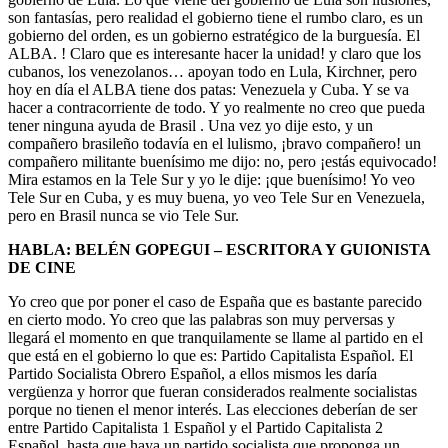
son fantasías, pero realidad el gobierno tiene el rumbo claro, es un
gobierno del orden, es un gobierno estratégico de la burguesía. El
ALBA. ! Claro que es interesante hacer la unidad! y claro que los
cubanos, los venezolanos… apoyan todo en Lula, Kirchner, pero
hoy en día el ALBA tiene dos patas: Venezuela y Cuba. Y se va
hacer a contracorriente de todo. Y yo realmente no creo que pueda
tener ninguna ayuda de Brasil . Una vez yo dije esto, y un
compañero brasileño todavía en el lulismo, ¡bravo compañero! un
compañero militante buenísimo me dijo: no, pero ¡estás equivocado!
Mira estamos en la Tele Sur y yo le dije: ¡que buenísimo! Yo veo
Tele Sur en Cuba, y es muy buena, yo veo Tele Sur en Venezuela,
pero en Brasil nunca se vio Tele Sur.
HABLA: BELÉN GOPEGUI – ESCRITORA Y GUIONISTA
DE CINE
Yo creo que por poner el caso de España que es bastante parecido
en cierto modo. Yo creo que las palabras son muy perversas y
llegará el momento en que tranquilamente se llame al partido en el
que está en el gobierno lo que es: Partido Capitalista Español. El
Partido Socialista Obrero Español, a ellos mismos les daría
vergüenza y horror que fueran considerados realmente socialistas
porque no tienen el menor interés. Las elecciones deberían de ser
entre Partido Capitalista 1 Español y el Partido Capitalista 2
Español, hasta que haya un partido socialista que proponga un