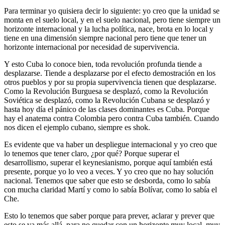
Para terminar yo quisiera decir lo siguiente: yo creo que la unidad se
monta en el suelo local, y en el suelo nacional, pero tiene siempre un
horizonte internacional y la lucha política, nace, brota en lo local y
tiene en una dimensión siempre nacional pero tiene que tener un
horizonte internacional por necesidad de supervivencia.
Y esto Cuba lo conoce bien, toda revolución profunda tiende a
desplazarse. Tiende a desplazarse por el efecto demostración en los
otros pueblos y por su propia supervivencia tienen que desplazarse.
Como la Revolución Burguesa se desplazó, como la Revolución
Soviética se desplazó, como la Revolución Cubana se desplazó y
hasta hoy día el pánico de las clases dominantes es Cuba. Porque
hay el anatema contra Colombia pero contra Cuba también. Cuando
nos dicen el ejemplo cubano, siempre es shok.
Es evidente que va haber un despliegue internacional y yo creo que
lo tenemos que tener claro, ¿por qué? Porque superar el
desarrollismo, superar el keynesianismo, porque aquí también está
presente, porque yo lo veo a veces. Y yo creo que no hay solución
nacional. Tenemos que saber que esto se desborda, como lo sabía
con mucha claridad Martí y como lo sabía Bolívar, como lo sabía el
Che.
Esto lo tenemos que saber porque para prever, aclarar y prever que
esto se va más allá, para no quedar con un horizonte muy local, muy