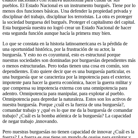
pueblos. El Estado Nacional es un instrumento burgués. Tiene por lo
menos dos funciones básicas. Una defender la propiedad privada y
disciplinar del trabajo, disciplinar los terroristas. La otra es proteger
la sociedad burguesa del burgués. Proteger el capitalismo del capital.
Esta burguesía nuestra no logró crear un Estado Nacional de hacer
esta segunda función aunque hacía la primera muy bien.
Lo que se constata en la historia latinoamericana es la pérdida de
una oportunidad histórica, por la frustración de su actor, la
burguesía. Y esto no es coyuntural, esto es estructural porque
nuestras sociedades son dominadas por burguesías dependientes más
o menos estructuradas. Pero todas tienen una cosa en común, son
dependientes. Esto quiere decir que es una burguesía particular, es
una burguesía que se caracteriza por la impotencia para el exterior,
impotente para hacer la guerra económica, hacer la guerra militar y
que compensa su impotencia externa con una omnipotencia para
adentro. Omnipotencia para manipular, para explotar al pueblo.
Omnipotencia para depredar la naturaleza. Estos son los activos de
nuestra burguesía. Porque ¿cuál es la fuerza de una burguesía?,
comandar trabajo y ¿qué es lo que me da la burguesía de comandar
trabajo? ¿Cuál es la bomba atómica de la burguesía? La capacidad
de negar trabajo ,innovando.
Pero nuestras burguesías no tienen capacidad de innovar ¿Cuál es la
fuerza? La fuerza es que tiene un mundo de ovejas para explotar y