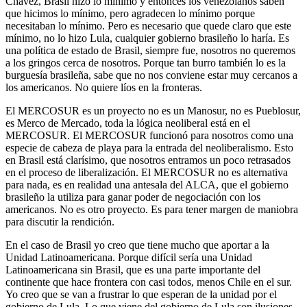
Chávez, Brasil hizo lo mínimo y entonces los venezolanos saben
que hicimos lo mínimo, pero agradecen lo mínimo porque
necesitaban lo mínimo. Pero es necesario que quede claro que este
mínimo, no lo hizo Lula, cualquier gobierno brasileño lo haría. Es
una política de estado de Brasil, siempre fue, nosotros no queremos
a los gringos cerca de nosotros. Porque tan burro también lo es la
burguesía brasileña, sabe que no nos conviene estar muy cercanos a
los americanos. No quiere líos en la fronteras.
El MERCOSUR es un proyecto no es un Manosur, no es Pueblosur,
es Merco de Mercado, toda la lógica neoliberal está en el
MERCOSUR. El MERCOSUR funcionó para nosotros como una
especie de cabeza de playa para la entrada del neoliberalismo. Esto
en Brasil está clarísimo, que nosotros entramos un poco retrasados
en el proceso de liberalización. El MERCOSUR no es alternativa
para nada, es en realidad una antesala del ALCA, que el gobierno
brasileño la utiliza para ganar poder de negociación con los
americanos. No es otro proyecto. Es para tener margen de maniobra
para discutir la rendición.
En el caso de Brasil yo creo que tiene mucho que aportar a la
Unidad Latinoamericana. Porque difícil sería una Unidad
Latinoamericana sin Brasil, que es una parte importante del
continente que hace frontera con casi todos, menos Chile en el sur.
Yo creo que se van a frustrar lo que esperan de la unidad por el
gobierno de Lula. Lo que viene del gobierno de Lula son ilusiones,