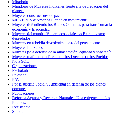
Miradoriu
Miradoriu de Muyeres Indíxenes frente a la depredación del
planeta
Muyeres constructores de paz
MUYERES d’América Llatina en movimientu
Muyeres defendiendo los Bienes Comunes para transformar la
economía y la sociedad
Muyeres del mundu: Valores ecosociales vs Extractivismo
depredador
Muyeres en rebeldía descolonizadoras del pensamiento
Muyeres Indíxenes
Muyeres pola defensa de la alimentación, equidad y soberanía
Muyeres reafirmando Drechos – los Drechos de los Pueblos
Nota SOL
Organizaciones
Pachakuti
Palestina
PAV
Por la Justicia Social y Ambiental en defensa de los bienes
comunes
Publicaciones
Reforma Agraria y Recursos Naturales: Una exigencia de los
Pueblos.
Resistencia
Sabiduría