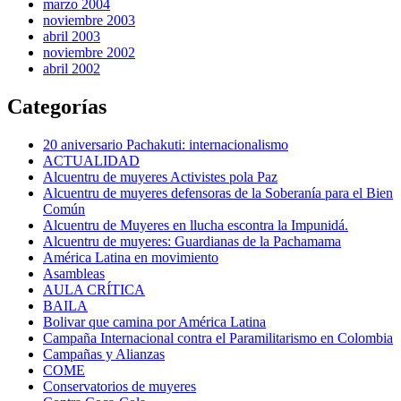
marzo 2004
noviembre 2003
abril 2003
noviembre 2002
abril 2002
Categorías
20 aniversario Pachakuti: internacionalismo
ACTUALIDAD
Alcuentru de muyeres Activistes pola Paz
Alcuentru de muyeres defensoras de la Soberanía para el Bien
Común
Alcuentru de Muyeres en llucha escontra la Impunidá.
Alcuentru de muyeres: Guardianas de la Pachamama
América Latina en movimiento
Asambleas
AULA CRÍTICA
BAILA
Bolivar que camina por América Latina
Campaña Internacional contra el Paramilitarismo en Colombia
Campañas y Alianzas
COME
Conservatorios de muyeres