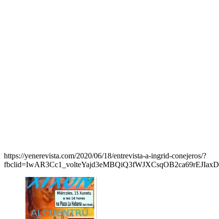
https://yenerevista.com/2020/06/18/entrevista-a-ingrid-conejeros/?
fbclid=IwAR3Cc1_volteYajd3eMBQiQ3fWJXCsqOB2ca69rEJIax