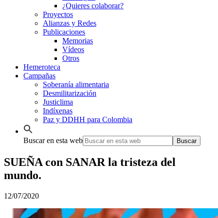
¿Quieres colaborar?
Proyectos
Alianzas y Redes
Publicaciones
Memorias
Vídeos
Otros
Hemeroteca
Campañas
Soberanía alimentaria
Desmilitarización
Justiclima
Indíxenas
Paz y DDHH para Colombia
Buscar en esta web
SUEÑA con SANAR la tristeza del
mundo.
12/07/2020