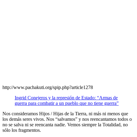
http://www.pachakuti.org/spip.php?article1278
Ingrid Conejeros y la represión de Estado: “Armas de
guerra para combatir a un pueblo que no tiene guerra”
Nos consideramos Hijos / Hijas de la Tierra, ni más ni menos que
los demás seres vivos. Nos “salvamos” y nos reencantamos todos o
no se salva ni se reencanta nadie. Vemos siempre la Totalidad, no
sólo los fragmentos.