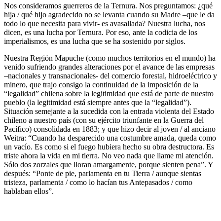
Nos consideramos guerreros de la Ternura. Nos preguntamos: ¿qué
hija / qué hijo agradecido no se levanta cuando su Madre –que le da
todo lo que necesita para vivir- es avasallada? Nuestra lucha, nos
dicen, es una lucha por Ternura. Por eso, ante la codicia de los
imperialismos, es una lucha que se ha sostenido por siglos.
Nuestra Región Mapuche (como muchos territorios en el mundo) ha
venido sufriendo grandes alteraciones por el avance de las empresas
–nacionales y transnacionales- del comercio forestal, hidroeléctrico y
minero, que trajo consigo la continuidad de la imposición de la
“legalidad” chilena sobre la legitimidad que está de parte de nuestro
pueblo (la legitimidad está siempre antes que la “legalidad”).
Situación semejante a la sucedida con la entrada violenta del Estado
chileno a nuestro país (con su ejército triunfante en la Guerra del
Pacífico) consolidada en 1883; y que hizo decir al joven / al anciano
Weitra: “Cuando ha desparecido una costumbre amada, queda como
un vacío. Es como si el fuego hubiera hecho su obra destructora. Es
triste ahora la vida en mi tierra. No veo nada que llame mi atención.
Sólo dos zorzales que lloran amargamente, porque sienten pena”. Y
después: “Ponte de pie, parlamenta en tu Tierra / aunque sientas
tristeza, parlamenta / como lo hacían tus Antepasados / como
hablaban ellos”.