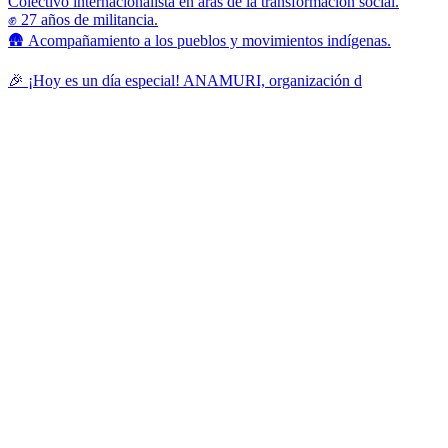
Colectivo internacionalista en aras de la transformación social.
✊ 27 años de militancia.
🛖 Acompañamiento a los pueblos y movimientos indígenas.
🎉 ¡Hoy es un día especial! ANAMURI, organización d