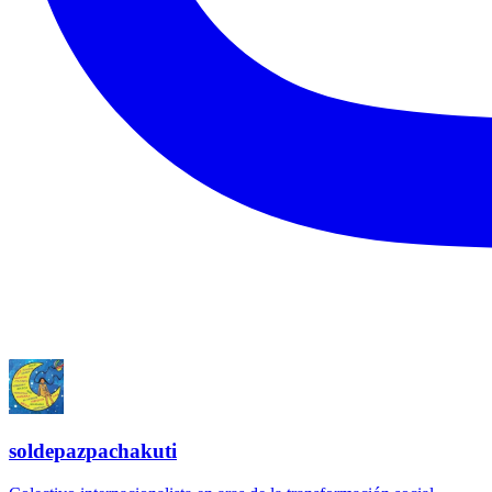
soldepazpachakuti