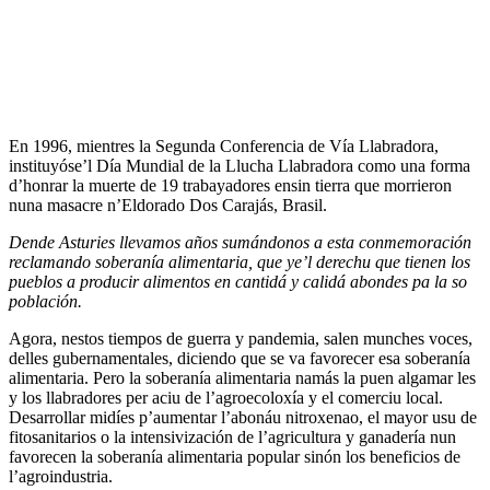
En 1996, mientres la Segunda Conferencia de Vía Llabradora,
instituyóse’l Día Mundial de la Llucha Llabradora como una forma
d’honrar la muerte de 19 trabayadores ensin tierra que morrieron
nuna masacre n’Eldorado Dos Carajás, Brasil.
Dende Asturies llevamos años sumándonos a esta conmemoración
reclamando soberanía alimentaria, que ye’l derechu que tienen los
pueblos a producir alimentos en cantidá y calidá abondes pa la so
población.
Agora, nestos tiempos de guerra y pandemia, salen munches voces,
delles gubernamentales, diciendo que se va favorecer esa soberanía
alimentaria. Pero la soberanía alimentaria namás la puen algamar les
y los llabradores per aciu de l’agroecoloxía y el comerciu local.
Desarrollar midíes p’aumentar l’abonáu nitroxenao, el mayor usu de
fitosanitarios o la intensivización de l’agricultura y ganadería nun
favorecen la soberanía alimentaria popular sinón los beneficios de
l’agroindustria.