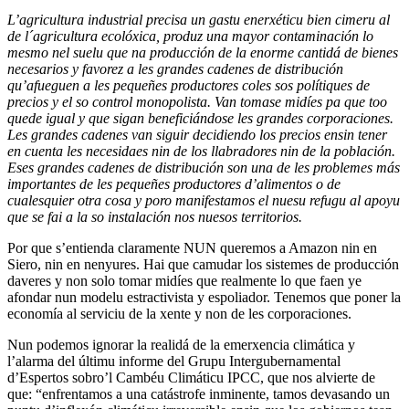
L’agricultura industrial precisa un gastu enerxéticu bien cimeru al
de l´agricultura ecolóxica, produz una mayor contaminación lo
mesmo nel suelu que na producción de la enorme cantidá de bienes
necesarios y favorez a les grandes cadenes de distribución
qu’afueguen a les pequeñes productores coles sos polítiques de
precios y el so control monopolista. Van tomase midíes pa que too
quede igual y que sigan beneficiándose les grandes corporaciones.
Les grandes cadenes van siguir decidiendo los precios ensin tener
en cuenta les necesidaes nin de los llabradores nin de la población.
Eses grandes cadenes de distribución son una de les problemes más
importantes de les pequeñes productores d’alimentos o de
cualesquier otra cosa y poro manifestamos el nuesu refugu al apoyu
que se fai a la so instalación nos nuesos territorios.
Por que s’entienda claramente NUN queremos a Amazon nin en
Siero, nin en nenyures. Hai que camudar los sistemes de producción
daveres y non solo tomar midíes que realmente lo que faen ye
afondar nun modelu estractivista y espoliador. Tenemos que poner la
economía al serviciu de la xente y non de les corporaciones.
Nun podemos ignorar la realidá de la emerxencia climática y
l’alarma del últimu informe del Grupu Intergubernamental
d’Espertos sobro’l Cambéu Climáticu IPCC, que nos alvierte de
que: “enfrentamos a una catástrofe inminente, tamos devasando un