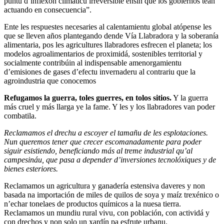
puntu d’inflexón climáticu irreversible ensin que los gobiernos tean
actuando en consecuencia”.
Ente les respuestes necesaries al calentamientu global atópense les
que se lleven años plantegando dende Vía Llabradora y la soberanía
alimentaria, pos les agricultures llabradores esfrecen el planeta; los
modelos agroalimentarios de proximidá, sostenibles territorial y
socialmente contribúin al indispensable amenorgamientu
d’emisiones de gases d’efectu invernaderu al contrariu que la
agroindustria que conocemos
Refugamos la guerra, toles guerres, en tolos sitios.
Y la guerra
más cruel y más llarga ye la fame. Y les y los llabradores van poder
combatila.
Reclamamos el drechu a escoyer el tamañu de les esplotaciones.
Nun queremos tener que crecer escomanadamente para poder
siguir esistiendo, beneficiando más al treme industrial qu’al
campesináu, que pasa a depender d’inversiones tecnolóxiques y de
bienes esteriores.
Reclamamos un agricultura y ganadería estensiva daveres y non
basada na importación de miles de quilos de soya y maíz trexénico o
n’echar tonelaes de productos químicos a la nuesa tierra.
Reclamamos un mundiu rural vivu, con población, con actividá y
con drechos y non solo un xardín pa esfrute urbanu.