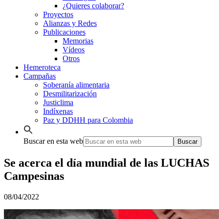
¿Quieres colaborar?
Proyectos
Alianzas y Redes
Publicaciones
Memorias
Vídeos
Otros
Hemeroteca
Campañas
Soberanía alimentaria
Desmilitarización
Justiclima
Indíxenas
Paz y DDHH para Colombia
Buscar en esta web
Se acerca el día mundial de las LUCHAS
Campesinas
08/04/2022