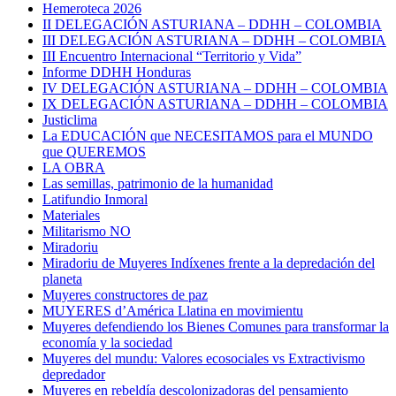
Hemeroteca 2026
II DELEGACIÓN ASTURIANA – DDHH – COLOMBIA
III DELEGACIÓN ASTURIANA – DDHH – COLOMBIA
III Encuentro Internacional “Territorio y Vida”
Informe DDHH Honduras
IV DELEGACIÓN ASTURIANA – DDHH – COLOMBIA
IX DELEGACIÓN ASTURIANA – DDHH – COLOMBIA
Justiclima
La EDUCACIÓN que NECESITAMOS para el MUNDO
que QUEREMOS
LA OBRA
Las semillas, patrimonio de la humanidad
Latifundio Inmoral
Materiales
Militarismo NO
Miradoriu
Miradoriu de Muyeres Indíxenes frente a la depredación del
planeta
Muyeres constructores de paz
MUYERES d’América Llatina en movimientu
Muyeres defendiendo los Bienes Comunes para transformar la
economía y la sociedad
Muyeres del mundu: Valores ecosociales vs Extractivismo
depredador
Muyeres en rebeldía descolonizadoras del pensamiento