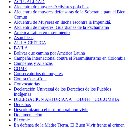
ACTUALIDAD
Alcuentru de muyeres Activistes pola Paz
Alcuentru de muyeres defensoras de la Soberanía para el Bien
Común
Alcuentru de Muyeres en llucha escontra la Impunidá.
Alcuentru de muyeres: Guardianas de la Pachamama
América Latina en movimiento
Asambleas
AULA CRÍTICA
BAILA
Bolivar que camina por América Latina
Campaña Internacional contra el Paramilitarismo en Colombia
Campañas y Alianzas
COME
Conservatorios de muyeres
Contra Coca-Cola
Convocatorias
Declaración Universal de los Derechos de los Pueblos
Indígenas
DELEGACIÓN ASTURIANA – DDHH – COLOMBIA
Derechos
Descolonizando el territoriu pal bon vivir
Documentación
El cómic
En defensa de la Madre Tierra. El Buen Vivir frente al crimen