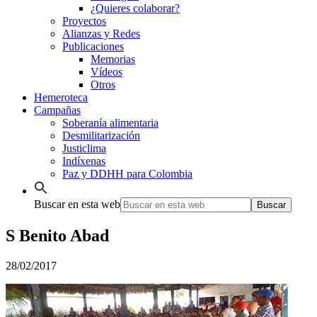
¿Quieres colaborar?
Proyectos
Alianzas y Redes
Publicaciones
Memorias
Vídeos
Otros
Hemeroteca
Campañas
Soberanía alimentaria
Desmilitarización
Justiclima
Indíxenas
Paz y DDHH para Colombia
Buscar en esta web
S Benito Abad
28/02/2017