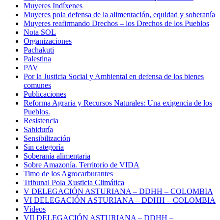
Muyeres Indíxenes
Muyeres pola defensa de la alimentación, equidad y soberanía
Muyeres reafirmando Drechos – los Drechos de los Pueblos
Nota SOL
Organizaciones
Pachakuti
Palestina
PAV
Por la Justicia Social y Ambiental en defensa de los bienes
comunes
Publicaciones
Reforma Agraria y Recursos Naturales: Una exigencia de los
Pueblos.
Resistencia
Sabiduría
Sensibilización
Sin categoría
Soberanía alimentaria
Sobre Amazonía. Territorio de VIDA
Timo de los Agrocarburantes
Tribunal Pola Xusticia Climática
V DELEGACIÓN ASTURIANA – DDHH – COLOMBIA
VI DELEGACIÓN ASTURIANA – DDHH – COLOMBIA
Vídeos
VII DELEGACIÓN ASTURIANA – DDHH –