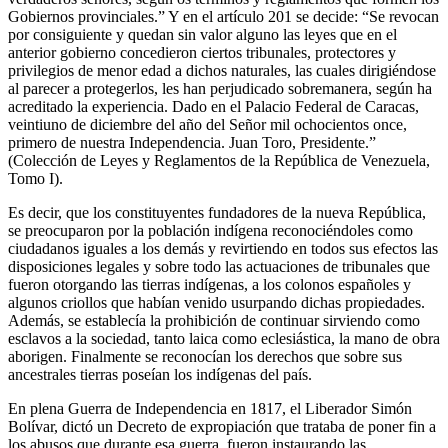
Gobiernos provinciales.” Y en el artículo 201 se decide: “Se revocan
por consiguiente y quedan sin valor alguno las leyes que en el
anterior gobierno concedieron ciertos tribunales, protectores y
privilegios de menor edad a dichos naturales, las cuales dirigiéndose
al parecer a protegerlos, les han perjudicado sobremanera, según ha
acreditado la experiencia. Dado en el Palacio Federal de Caracas,
veintiuno de diciembre del año del Señor mil ochocientos once,
primero de nuestra Independencia. Juan Toro, Presidente.”
(Colección de Leyes y Reglamentos de la República de Venezuela,
Tomo I).
Es decir, que los constituyentes fundadores de la nueva República,
se preocuparon por la población indígena reconociéndoles como
ciudadanos iguales a los demás y revirtiendo en todos sus efectos las
disposiciones legales y sobre todo las actuaciones de tribunales que
fueron otorgando las tierras indígenas, a los colonos españoles y
algunos criollos que habían venido usurpando dichas propiedades.
Además, se establecía la prohibición de continuar sirviendo como
esclavos a la sociedad, tanto laica como eclesiástica, la mano de obra
aborigen. Finalmente se reconocían los derechos que sobre sus
ancestrales tierras poseían los indígenas del país.
En plena Guerra de Independencia en 1817, el Liberador Simón
Bolívar, dictó un Decreto de expropiación que trataba de poner fin a
los abusos que durante esa guerra, fueron instaurando las