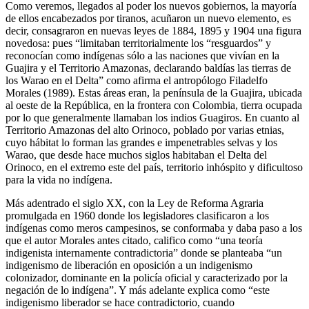
Como veremos, llegados al poder los nuevos gobiernos, la mayoría
de ellos encabezados por tiranos, acuñaron un nuevo elemento, es
decir, consagraron en nuevas leyes de 1884, 1895 y 1904 una figura
novedosa: pues “limitaban territorialmente los “resguardos” y
reconocían como indígenas sólo a las naciones que vivían en la
Guajira y el Territorio Amazonas, declarando baldías las tierras de
los Warao en el Delta” como afirma el antropólogo Filadelfo
Morales (1989). Estas áreas eran, la península de la Guajira, ubicada
al oeste de la República, en la frontera con Colombia, tierra ocupada
por lo que generalmente llamaban los indios Guagiros. En cuanto al
Territorio Amazonas del alto Orinoco, poblado por varias etnias,
cuyo hábitat lo forman las grandes e impenetrables selvas y los
Warao, que desde hace muchos siglos habitaban el Delta del
Orinoco, en el extremo este del país, territorio inhóspito y dificultoso
para la vida no indígena.
Más adentrado el siglo XX, con la Ley de Reforma Agraria
promulgada en 1960 donde los legisladores clasificaron a los
indígenas como meros campesinos, se conformaba y daba paso a los
que el autor Morales antes citado, califico como “una teoría
indigenista internamente contradictoria” donde se planteaba “un
indigenismo de liberación en oposición a un indigenismo
colonizador, dominante en la policía oficial y caracterizado por la
negación de lo indígena”. Y más adelante explica como “este
indigenismo liberador se hace contradictorio, cuando