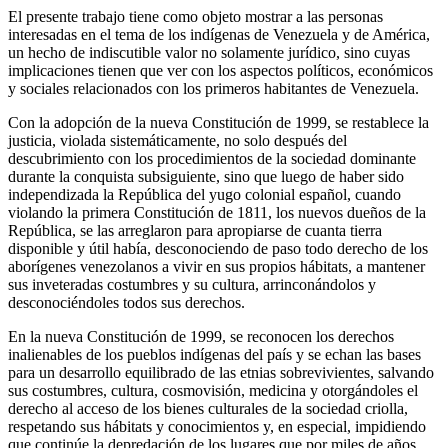
El presente trabajo tiene como objeto mostrar a las personas
interesadas en el tema de los indígenas de Venezuela y de América,
un hecho de indiscutible valor no solamente jurídico, sino cuyas
implicaciones tienen que ver con los aspectos políticos, económicos
y sociales relacionados con los primeros habitantes de Venezuela.
Con la adopción de la nueva Constitución de 1999, se restablece la
justicia, violada sistemáticamente, no solo después del
descubrimiento con los procedimientos de la sociedad dominante
durante la conquista subsiguiente, sino que luego de haber sido
independizada la República del yugo colonial español, cuando
violando la primera Constitución de 1811, los nuevos dueños de la
República, se las arreglaron para apropiarse de cuanta tierra
disponible y útil había, desconociendo de paso todo derecho de los
aborígenes venezolanos a vivir en sus propios hábitats, a mantener
sus inveteradas costumbres y su cultura, arrinconándolos y
desconociéndoles todos sus derechos.
En la nueva Constitución de 1999, se reconocen los derechos
inalienables de los pueblos indígenas del país y se echan las bases
para un desarrollo equilibrado de las etnias sobrevivientes, salvando
sus costumbres, cultura, cosmovisión, medicina y otorgándoles el
derecho al acceso de los bienes culturales de la sociedad criolla,
respetando sus hábitats y conocimientos y, en especial, impidiendo
que continúe la depredación de los lugares que por miles de años