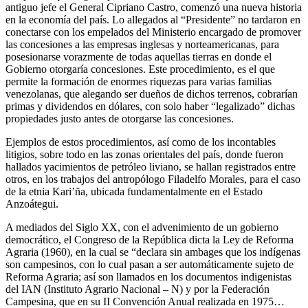
antiguo jefe el General Cipriano Castro, comenzó una nueva historia
en la economía del país. Lo allegados al “Presidente” no tardaron en
conectarse con los empelados del Ministerio encargado de promover
las concesiones a las empresas inglesas y norteamericanas, para
posesionarse vorazmente de todas aquellas tierras en donde el
Gobierno otorgaría concesiones. Este procedimiento, es el que
permite la formación de enormes riquezas para varias familias
venezolanas, que alegando ser dueños de dichos terrenos, cobrarían
primas y dividendos en dólares, con solo haber “legalizado” dichas
propiedades justo antes de otorgarse las concesiones.
Ejemplos de estos procedimientos, así como de los incontables
litigios, sobre todo en las zonas orientales del país, donde fueron
hallados yacimientos de petróleo liviano, se hallan registrados entre
otros, en los trabajos del antropólogo Filadelfo Morales, para el caso
de la etnia Kari’ña, ubicada fundamentalmente en el Estado
Anzoátegui.
A mediados del Siglo XX, con el advenimiento de un gobierno
democrático, el Congreso de la República dicta la Ley de Reforma
Agraria (1960), en la cual se “declara sin ambages que los indígenas
son campesinos, con lo cual pasan a ser automáticamente sujeto de
Reforma Agraria; así son llamados en los documentos indigenistas
del IAN (Instituto Agrario Nacional – N) y por la Federación
Campesina, que en su II Convención Anual realizada en 1975…