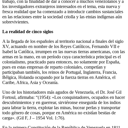
trabajo, con la finalidad de dar a conocer a muchos venezolanos y a
los investigadores extranjeros interesados en el tema, esta nueva y
fresca realidad que ha comenzado a introducir cambios sustanciales
en las relaciones entre la sociedad criolla y las etnias indígenas aún
sobrevivientes.
La realidad de cinco siglos
A la llegada de los españoles al territorio nacional a finales del siglo
XV, actuando en nombre de los Reyes Católicos, Fernando VII e
Isabel la Católica, irrumpen en las nuevas tierras americanas, con las
armas en la mano, en un período cuya característica principal es el
colonialismo, practicado para entonces, no solamente por España,
pues en estas empresas de reparto coloniales, competían y
participaban también, los reinos de Portugal, Inglaterra, Francia,
Bélgica, Holanda ocupando por la fuerza tierras en América, el
Caribe, Africa, Asia y Oceanía.
Uno de los historiadores más agudos de Venezuela, el Dr. José Gil
Fortoul, afirmaba: “(1954): «Los conquistadores, ocupados en hacer
descubrimientos y en guerrear, sirviéronse enseguida de los indios
para labrar la tierra, explotar las minas, bucear perlas y transportar
todo género de cosas, porque en América no existían bestias de
carga». (Gil F, J – 1954 Vol. 1:76).
En la primera Constitución de la República de Venezuela en 1811,