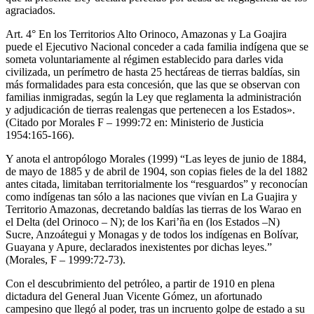
agraciados.
Art. 4° En los Territorios Alto Orinoco, Amazonas y La Goajira
puede el Ejecutivo Nacional conceder a cada familia indígena que se
someta voluntariamente al régimen establecido para darles vida
civilizada, un perímetro de hasta 25 hectáreas de tierras baldías, sin
más formalidades para esta concesión, que las que se observan con
familias inmigradas, según la Ley que reglamenta la administración
y adjudicación de tierras realengas que pertenecen a los Estados».
(Citado por Morales F – 1999:72 en: Ministerio de Justicia
1954:165-166).
Y anota el antropólogo Morales (1999) “Las leyes de junio de 1884,
de mayo de 1885 y de abril de 1904, son copias fieles de la del 1882
antes citada, limitaban territorialmente los “resguardos” y reconocían
como indígenas tan sólo a las naciones que vivían en La Guajira y
Territorio Amazonas, decretando baldías las tierras de los Warao en
el Delta (del Orinoco – N); de los Kari’ña en (los Estados –N)
Sucre, Anzoátegui y Monagas y de todos los indígenas en Bolívar,
Guayana y Apure, declarados inexistentes por dichas leyes.”
(Morales, F – 1999:72-73).
Con el descubrimiento del petróleo, a partir de 1910 en plena
dictadura del General Juan Vicente Gómez, un afortunado
campesino que llegó al poder, tras un incruento golpe de estado a su