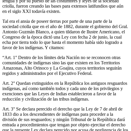
lengua y por su puesto de las costumbres y leyes de la sociedad
criolla, fueron creando las bases para extensos latifundios que aún
en el siglo XXI todavía existen.
Tal era el ansia de poseer tierras por parte de una parte de la
sociedad criolla que en el año de 1882, durante el gobierno del Gral.
Antonio Guzmán Blanco, a quien tildaron de Ilustre Americano, el
Congreso de la época dictó una Ley con fecha 2 de junio, la cual
echa por tierra todo lo que hasta el momento había sido logrado a
favor de los indígenas. Y citamos:
“Art. 1° Dentro de los límites dela Nación no se reconocen otras
comunidades de indígenas sino las que existen en los Territorios
Amazonas, Alto Orinoco y La Goajira, cuyos territorios seguirán
regidos y administrados por el Ejecutivo Federal.
Art. 2° Quedan extinguidos en la República los antiguos resguardos
indígenas, así como también todos y cada uno de los privilegios y
exenciones que las Leyes de Indias establecieron a favor de la
reducción y civilización de las tribus indígenas.
Art. 3° Se declara perecido el derecho que la Ley de 7 de abril de
1833 dio a los descendientes de indígenas para proceder a la
división de sus resguardos; y ningún Tribunal de la República dará
entrada a procedimientos que tengan por objeto ejercitar el derecho
que la presente Ley declara perecido por acusa de negligencia de los