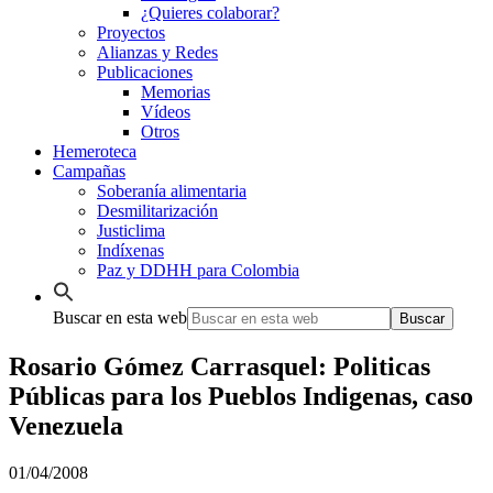
¿Quieres colaborar?
Proyectos
Alianzas y Redes
Publicaciones
Memorias
Vídeos
Otros
Hemeroteca
Campañas
Soberanía alimentaria
Desmilitarización
Justiclima
Indíxenas
Paz y DDHH para Colombia
Buscar en esta web
Rosario Gómez Carrasquel: Politicas
Públicas para los Pueblos Indigenas, caso
Venezuela
01/04/2008