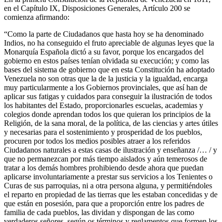
en el Capítulo IX, Disposiciones Generales, Artículo 200 se
comienza afirmando:
“Como la parte de Ciudadanos que hasta hoy se ha denominado
Indios, no ha conseguido el fruto apreciable de algunas leyes que la
Monarquía Española dictó a su favor, porque los encargados del
gobierno en estos países tenían olvidada su execución; y como las
bases del sistema de gobierno que en esta Constitución ha adoptado
Venezuela no son otras que la de la justicia y la igualdad, encarga
muy particularmente a los Gobiernos provinciales, que así han de
aplicar sus fatigas y cuidados para conseguir la ilustración de todos
los habitantes del Estado, proporcionarles escuelas, academias y
colegios donde aprendan todos los que quieran los principios de la
Religión, de la sana moral, de la política, de las ciencias y artes útiles
y necesarias para el sostenimiento y prosperidad de los pueblos,
procuren por todos los medios posibles atraer a los referidos
Ciudadanos naturales a estas casas de ilustración y enseñanza /… / y
que no permanezcan por más tiempo aislados y aún temerosos de
tratar a los demás hombres prohibiendo desde ahora que puedan
aplicarse involuntariamente a prestar sus servicios a los Tenientes o
Curas de sus parroquias, ni a otra persona alguna, y permitiéndoles
el reparto en propiedad de las tierras que les estaban concedidas y de
que están en posesión, para que a proporción entre los padres de
familia de cada pueblos, las dividan y dispongan de las como
verdaderos señores, según os términos y reglamentos que formen los