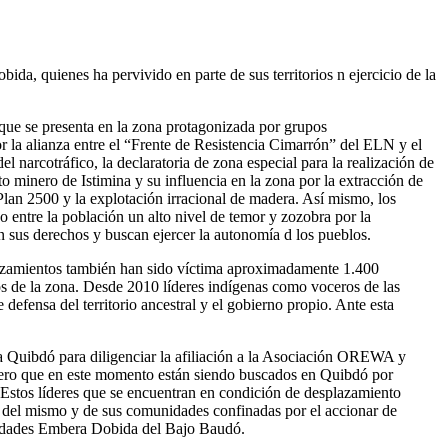
da, quienes ha pervivido en parte de sus territorios n ejercicio de la
que se presenta en la zona protagonizada por grupos
 la alianza entre el “Frente de Resistencia Cimarrón” del ELN y el
 narcotráfico, la declaratoria de zona especial para la realización de
o minero de Istimina y su influencia en la zona por la extracción de
lan 2500 y la explotación irracional de madera. Así mismo, los
 entre la población un alto nivel de temor y zozobra por la
n sus derechos y buscan ejercer la autonomía d los pueblos.
plazamientos también han sido víctima aproximadamente 1.400
os de la zona. Desde 2010 líderes indígenas como voceros de las
efensa del territorio ancestral y el gobierno propio. Ante esta
 a Quibdó para diligenciar la afiliación a la Asociación OREWA y
, pero que en este momento están siendo buscados en Quibdó por
 Estos líderes que se encuentran en condición de desplazamiento
a del mismo y de sus comunidades confinadas por el accionar de
idades Embera Dobida del Bajo Baudó.