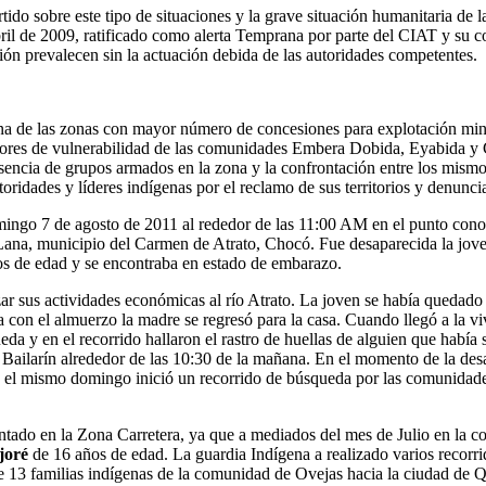
ido sobre este tipo de situaciones y la grave situación humanitaria de
bril de 2009, ratificado como alerta Temprana por parte del CIAT y su
ión prevalecen sin la actuación debida de las autoridades competentes.
na de las zonas con mayor número de concesiones para explotación mine
ctores de vulnerabilidad de las comunidades Embera Dobida, Eyabida y C
esencia de grupos armados en la zona y la confrontación entre los mism
ridades y líderes indígenas por el reclamo de sus territorios y denunci
omingo 7 de agosto de 2011 al rededor de las 11:00 AM en el punto co
ana, municipio del Carmen de Atrato, Chocó. Fue desaparecida la jove
os de edad y se encontraba en estado de embarazo.
izar sus actividades económicas al río Atrato. La joven se había quedad
a con el almuerzo la madre se regresó para la casa. Cuando llegó a la vi
eda y en el recorrido hallaron el rastro de huellas de alguien que había
 Bailarín alrededor de las 10:30 de la mañana. En el momento de la desa
e el mismo domingo inició un recorrido de búsqueda por las comunidades
entado en la Zona Carretera, ya que a mediados del mes de Julio en la
joré
de 16 años de edad. La guardia Indígena a realizado varios recorr
e 13 familias indígenas de la comunidad de Ovejas hacia la ciudad de 