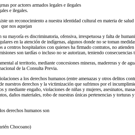
enas por actores armados legales e ilegales
ales e ilegales.
xiste un reconocimiento a nuestra identidad cultural en materia de salu
d que nos aquejan
n su mayoría es discriminatoria, ofensiva, irrespetuosa y falta de huma
gulares en la atención de indígenas, algunos donde no se toman medida
a centros hospitalarios con quienes ha firmado contratos, no atienden
isiones son tardías o incluso no se autorizan, teniendo consecuencias t
amental al territorio, mediante concesiones mineras, madereras y de ag
rnacional de la Consulta Previa.
iolaciones a los derechos humanos (entre amenazas y otros delitos con
de nuestros derechos y la victimización que sufrimos por el incumplim
os y mediante engaño, violaciones de niñas y mujeres, asesinatos, masa
tos, daños materiales, robo de nuestras únicas pertenencias y torturas y
a los derechos humanos son
Darién Chocoano)