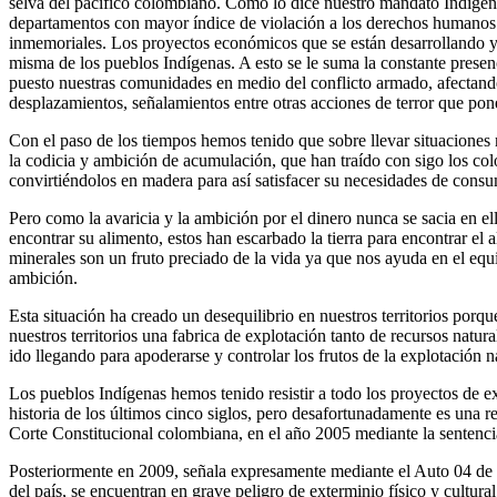
selva del pacífico colombiano. Como lo dice nuestro mandato Indígen
departamentos con mayor índice de violación a los derechos humanos y
inmemoriales. Los proyectos económicos que se están desarrollando y s
misma de los pueblos Indígenas. A esto se le suma la constante presen
puesto nuestras comunidades en medio del conflicto armado, afectando
desplazamientos, señalamientos entre otras acciones de terror que pon
Con el paso de los tiempos hemos tenido que sobre llevar situaciones 
la codicia y ambición de acumulación, que han traído con sigo los colo
convirtiéndolos en madera para así satisfacer su necesidades de cons
Pero como la avaricia y la ambición por el dinero nunca se sacia en ell
encontrar su alimento, estos han escarbado la tierra para encontrar el
minerales son un fruto preciado de la vida ya que nos ayuda en el equil
ambición.
Esta situación ha creado un desequilibrio en nuestros territorios porq
nuestros territorios una fabrica de explotación tanto de recursos nat
ido llegando para apoderarse y controlar los frutos de la explotación n
Los pueblos Indígenas hemos tenido resistir a todo los proyectos de 
historia de los últimos cinco siglos, pero desafortunadamente es una r
Corte Constitucional colombiana, en el año 2005 mediante la sentenci
Posteriormente en 2009, señala expresamente mediante el Auto 04 de s
del país, se encuentran en grave peligro de exterminio físico y cultur