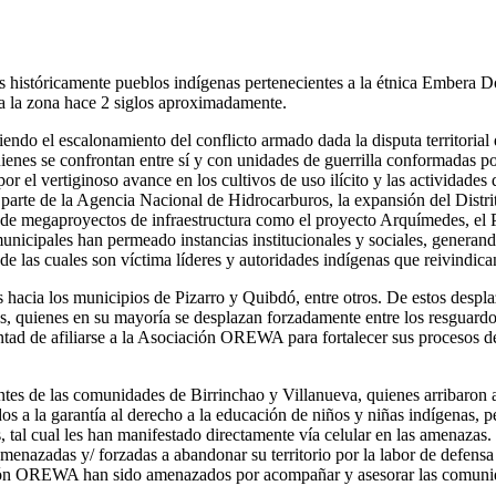
históricamente pueblos indígenas pertenecientes a la étnica Embera Dobi
a la zona hace 2 siglos aproximadamente.
do el escalonamiento del conflicto armado dada la disputa territorial 
es se confrontan entre sí y con unidades de guerrilla conformadas por
l vertiginoso avance en los cultivos de uso ilícito y las actividades del
parte de la Agencia Nacional de Hidrocarburos, la expansión del Distrit
n de megaproyectos de infraestructura como el proyecto Arquímedes, el P
icipales han permeado instancias institucionales y sociales, generando
 las cuales son víctima líderes y autoridades indígenas que reivindica
s hacia los municipios de Pizarro y Quibdó, entre otros. De estos des
s, quienes en su mayoría se desplazan forzadamente entre los resguard
d de afiliarse a la Asociación OREWA para fortalecer sus procesos de d
entes de las comunidades de Birrinchao y Villanueva, quienes arribaron
dos a la garantía al derecho a la educación de niños y niñas indígenas
tal cual les han manifestado directamente vía celular en las amenazas.
menazadas y/ forzadas a abandonar su territorio por la labor de defens
ción OREWA han sido amenazados por acompañar y asesorar las comun