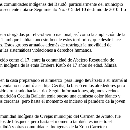
 las comunidades indígenas del Baudó, particularmente del municipio
 consecuente nota se Seguimiento No. 015 del 10 de Junio de 2010. Lo
ra otorgadas por el Gobierno nacional, así como la ampliación de la
hamí que habitan ancestralmente estos territorios, que desde hace
os. Estos grupos armados además de restringir la movilidad de
ar las sistemáticas violaciones a derechos humanos.
nocido como el 17, entre la comunidad de Abejero Resguardo de
n indígena de la etnia Embera Katío de 17 años de edad,
María
o en la casa preparando el almuerzo para luego llevárselo a su mamá al
vienda no encontró a su hija Cecilia, la buscó en los alrededores pero
 sido arrastrado hacia el río. Según informaciones, algunos vecinos
parición Cecilia Bailarín tenia puesto una camiseta color blanco y
 cercanas, pero hasta el momento es incierto el paradero de la joven
 comunidad Indígena de Ovejas municipio del Carmen de Atrato, fue
idos de búsqueda pero hasta el momento también es incierto el
Quibdó y otras comunidades Indígenas de la Zona Carretera.