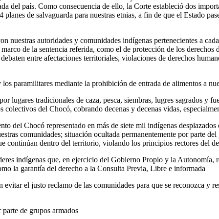
ada del país. Como consecuencia de ello, la Corte estableció dos import
 planes de salvaguarda para nuestras etnias, a fin de que el Estado pase
on nuestras autoridades y comunidades indígenas pertenecientes a cada
 marco de la sentencia referida, como el de protección de los derechos d
debaten entre afectaciones territoriales, violaciones de derechos humano
los paramilitares mediante la prohibición de entrada de alimentos a nue
 por lugares tradicionales de caza, pesca, siembras, lugres sagrados y 
ios colectivos del Chocó, cobrando decenas y decenas vidas, especialment
ento del Chocó representado en más de siete mil indígenas desplazados 
estras comunidades; situación ocultada permanentemente por parte del 
 continúan dentro del territorio, violando los principios rectores del 
res indígenas que, en ejercicio del Gobierno Propio y la Autonomía, rec
como la garantía del derecho a la Consulta Previa, Libre e informada
evitar el justo reclamo de las comunidades para que se reconozca y respe
r parte de grupos armados