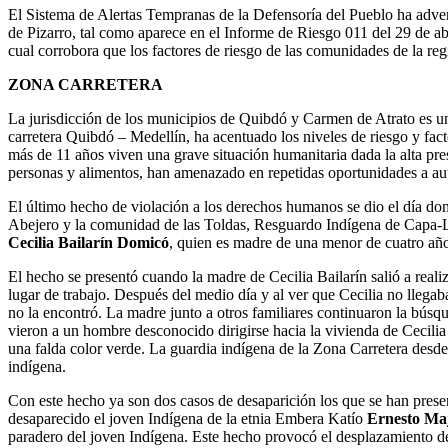
El Sistema de Alertas Tempranas de la Defensoría del Pueblo ha advert
de Pizarro, tal como aparece en el Informe de Riesgo 011 del 29 de a
cual corrobora que los factores de riesgo de las comunidades de la reg
ZONA CARRETERA
La jurisdicción de los municipios de Quibdó y Carmen de Atrato es u
carretera Quibdó – Medellín, ha acentuado los niveles de riesgo y fa
más de 11 años viven una grave situación humanitaria dada la alta pr
personas y alimentos, han amenazado en repetidas oportunidades a auto
El último hecho de violación a los derechos humanos se dio el día d
Abejero y la comunidad de las Toldas, Resguardo Indígena de Capa-L
Cecilia Bailarín Domicó
, quien es madre de una menor de cuatro añ
El hecho se presentó cuando la madre de Cecilia Bailarín salió a real
lugar de trabajo. Después del medio día y al ver que Cecilia no llegab
no la encontró. La madre junto a otros familiares continuaron la búsqu
vieron a un hombre desconocido dirigirse hacia la vivienda de Cecilia
una falda color verde. La guardia indígena de la Zona Carretera desd
indígena.
Con este hecho ya son dos casos de desaparición los que se han pres
desaparecido el joven Indígena de la etnia Embera Katío
Ernesto Ma
paradero del joven Indígena. Este hecho provocó el desplazamiento d