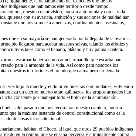
011). Igualmente, el departamento del Chocó es uno de los
los Indígenas que habitamos este territorio desde tiempo
stra cultura, nuestra cosmovisión, nuestra autonomía y con la vida
rios, quienes con su avaricia, ambición y sus acciones de maldad han
 constante que nos somete a amenazas, confinamientos, asesinatos,
ones que en su mayoría se han generado por la llegada de la avaricia,
rincipio llegaron para acabar nuestras selvas, talando los árboles y
monocultivos tales como el banano, plátano y hoy palma aceitera.
enzaron a escarbar la tierra como aquel armadillo que escarba para
a creado para la armonía de la vida. Así como para nosotros los
itan nuestros territorio es el premio que calma pero no llena la
 a su vez trajo la muerte y el dolor en nuestras comunidades, volviendo
 naturaleza un cuerpo muerto atrae gallinazos, los grupos armados han
na lucha constante por manejar todo el botín de la acumulación.
 huellas del pasado que nos recordaran nuestro caminar, nuestra
punto que la máxima instancia de control constitucional como es la
stado de cosas inconstitucional.
enariamente habitan el Chocó, al igual que otros 29 pueblos indígenas
to armado en la región, que se ensaña perversa y criminalmente contra