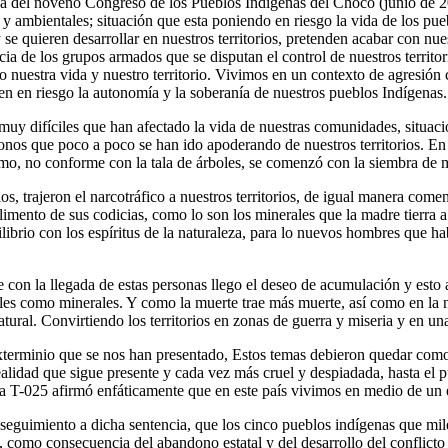
a del noveno Congreso de los Pueblos Indígenas del Chocó (junio de 2
 ambientales; situación que esta poniendo en riesgo la vida de los pueb
e quieren desarrollar en nuestros territorios, pretenden acabar con nue
cia de los grupos armados que se disputan el control de nuestros territo
 nuestra vida y nuestro territorio. Vivimos en un contexto de agresión
en en riesgo la autonomía y la soberanía de nuestros pueblos Indígenas.
muy difíciles que han afectado la vida de nuestras comunidades, situaci
nos que poco a poco se han ido apoderando de nuestros territorios. En p
umo, no conforme con la tala de árboles, se comenzó con la siembra de 
os, trajeron el narcotráfico a nuestros territorios, de igual manera com
 alimento de sus codicias, como lo son los minerales que la madre tierra 
ibrio con los espíritus de la naturaleza, para lo nuevos hombres que hab
ue con la llegada de estas personas llego el deseo de acumulación y esto
urales como minerales. Y como la muerte trae más muerte, así como en la
atural. Convirtiendo los territorios en zonas de guerra y miseria y en u
exterminio que se nos han presentado, Estos temas debieron quedar como
ealidad que sigue presente y cada vez más cruel y despiadada, hasta el 
a T-025 afirmó enfáticamente que en este país vivimos en medio de un e
eguimiento a dicha sentencia, que los cinco pueblos indígenas que mil
al, como consecuencia del abandono estatal y del desarrollo del conflic