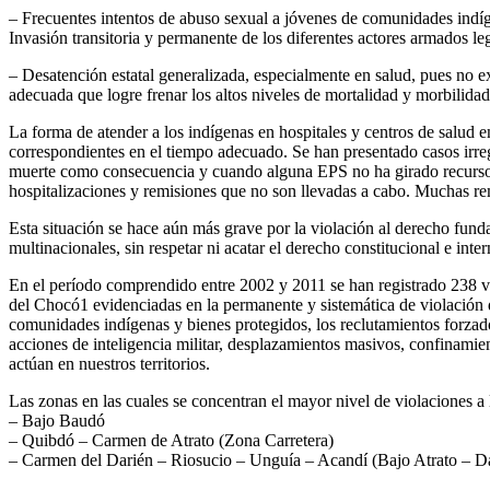
– Frecuentes intentos de abuso sexual a jóvenes de comunidades indíg
Invasión transitoria y permanente de los diferentes actores armados leg
– Desatención estatal generalizada, especialmente en salud, pues no e
adecuada que logre frenar los altos niveles de mortalidad y morbilida
La forma de atender a los indígenas en hospitales y centros de salud e
correspondientes en el tiempo adecuado. Se han presentado casos irre
muerte como consecuencia y cuando alguna EPS no ha girado recursos 
hospitalizaciones y remisiones que no son llevadas a cabo. Muchas rem
Esta situación se hace aún más grave por la violación al derecho fund
multinacionales, sin respetar ni acatar el derecho constitucional e inte
En el período comprendido entre 2002 y 2011 se han registrado 238 v
del Chocó1 evidenciadas en la permanente y sistemática de violación 
comunidades indígenas y bienes protegidos, los reclutamientos forzad
acciones de inteligencia militar, desplazamientos masivos, confinamien
actúan en nuestros territorios.
Las zonas en las cuales se concentran el mayor nivel de violaciones 
– Bajo Baudó
– Quibdó – Carmen de Atrato (Zona Carretera)
– Carmen del Darién – Riosucio – Unguía – Acandí (Bajo Atrato – 