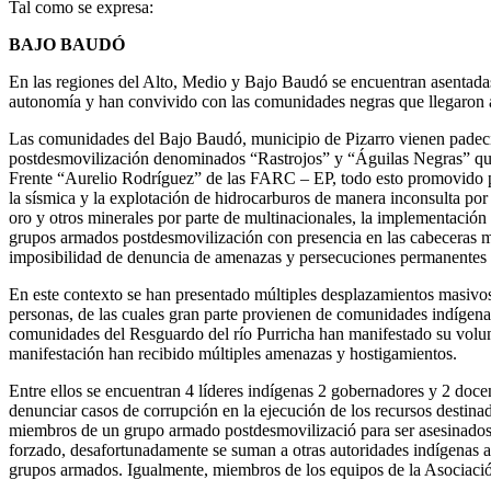
Tal como se expresa:
BAJO BAUDÓ
En las regiones del Alto, Medio y Bajo Baudó se encuentran asentadas 
autonomía y han convivido con las comunidades negras que llegaron 
Las comunidades del Bajo Baudó, municipio de Pizarro vienen padecien
postdesmovilización denominados “Rastrojos” y “Águilas Negras” quien
Frente “Aurelio Rodríguez” de las FARC – EP, todo esto promovido por e
la sísmica y la explotación de hidrocarburos de manera inconsulta por 
oro y otros minerales por parte de multinacionales, la implementació
grupos armados postdesmovilización con presencia en las cabeceras mun
imposibilidad de denuncia de amenazas y persecuciones permanentes de
En este contexto se han presentado múltiples desplazamientos masivo
personas, de las cuales gran parte provienen de comunidades indígena
comunidades del Resguardo del río Purricha han manifestado su volunta
manifestación han recibido múltiples amenazas y hostigamientos.
Entre ellos se encuentran 4 líderes indígenas 2 gobernadores y 2 doc
denunciar casos de corrupción en la ejecución de los recursos destina
miembros de un grupo armado postdesmovilizació para ser asesinados, 
forzado, desafortunadamente se suman a otras autoridades indígenas a
grupos armados. Igualmente, miembros de los equipos de la Asocia