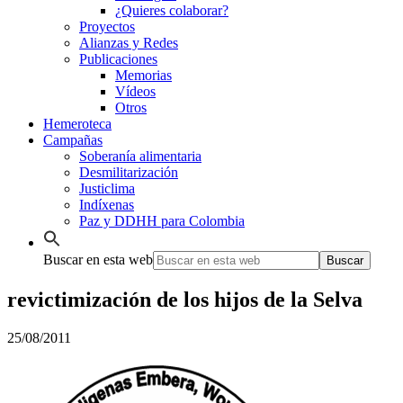
¿Quieres colaborar?
Proyectos
Alianzas y Redes
Publicaciones
Memorias
Vídeos
Otros
Hemeroteca
Campañas
Soberanía alimentaria
Desmilitarización
Justiclima
Indíxenas
Paz y DDHH para Colombia
Buscar en esta web
revictimización de los hijos de la Selva
25/08/2011