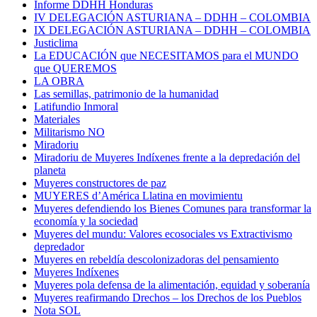
Informe DDHH Honduras
IV DELEGACIÓN ASTURIANA – DDHH – COLOMBIA
IX DELEGACIÓN ASTURIANA – DDHH – COLOMBIA
Justiclima
La EDUCACIÓN que NECESITAMOS para el MUNDO
que QUEREMOS
LA OBRA
Las semillas, patrimonio de la humanidad
Latifundio Inmoral
Materiales
Militarismo NO
Miradoriu
Miradoriu de Muyeres Indíxenes frente a la depredación del
planeta
Muyeres constructores de paz
MUYERES d’América Llatina en movimientu
Muyeres defendiendo los Bienes Comunes para transformar la
economía y la sociedad
Muyeres del mundu: Valores ecosociales vs Extractivismo
depredador
Muyeres en rebeldía descolonizadoras del pensamiento
Muyeres Indíxenes
Muyeres pola defensa de la alimentación, equidad y soberanía
Muyeres reafirmando Drechos – los Drechos de los Pueblos
Nota SOL