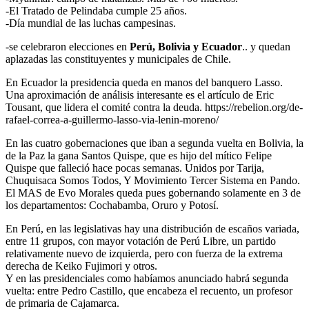
-El Tratado de Pelindaba cumple 25 años.
-Día mundial de las luchas campesinas.
-se celebraron elecciones en
Perú, Bolivia y Ecuador
.. y quedan
aplazadas las constituyentes y municipales de Chile.
En Ecuador la presidencia queda en manos del banquero Lasso.
Una aproximación de análisis interesante es el artículo de Eric
Tousant, que lidera el comité contra la deuda. https://rebelion.org/de-
rafael-correa-a-guillermo-lasso-via-lenin-moreno/
En las cuatro gobernaciones que iban a segunda vuelta en Bolivia, la
de la Paz la gana Santos Quispe, que es hijo del mítico Felipe
Quispe que falleció hace pocas semanas. Unidos por Tarija,
Chuquisaca Somos Todos, Y Movimiento Tercer Sistema en Pando.
El MAS de Evo Morales queda pues gobernando solamente en 3 de
los departamentos: Cochabamba, Oruro y Potosí.
En Perú, en las legislativas hay una distribución de escaños variada,
entre 11 grupos, con mayor votación de Perú Libre, un partido
relativamente nuevo de izquierda, pero con fuerza de la extrema
derecha de Keiko Fujimori y otros.
Y en las presidenciales como habíamos anunciado habrá segunda
vuelta: entre Pedro Castillo, que encabeza el recuento, un profesor
de primaria de Cajamarca.