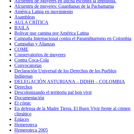
Alcuentru de Muyeres en llucha escontra la Impunidá.
Alcuentru de muyeres: Guardianas de la Pachamama
América Latina en movimiento
Asambleas
AULA CRÍTICA
BAILA
Bolivar que camina por América Latina
Campaña Internacional contra el Paramilitarismo en Colombia
Campañas y Alianzas
COME
Conservatorios de muyeres
Contra Coca-Cola
Convocatorias
Declaración Universal de los Derechos de los Pueblos
Indígenas
DELEGACIÓN ASTURIANA – DDHH – COLOMBIA
Derechos
Descolonizando el territoriu pal bon vivir
Documentación
El cómic
En defensa de la Madre Tierra. El Buen Vivir frente al crimen
climático
Enlaces
Hemeroteca
Hemeroteca 2005