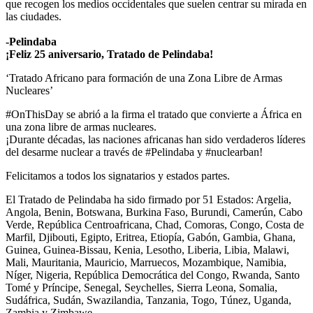
que recogen los medios occidentales que suelen centrar su mirada en
las ciudades.
-Pelindaba
¡Feliz 25 aniversario, Tratado de Pelindaba!
‘Tratado Africano para formación de una Zona Libre de Armas
Nucleares’
#OnThisDay se abrió a la firma el tratado que convierte a África en
una zona libre de armas nucleares.
¡Durante décadas, las naciones africanas han sido verdaderos líderes
del desarme nuclear a través de #Pelindaba y #nuclearban!
Felicitamos a todos los signatarios y estados partes.
El Tratado de Pelindaba ha sido firmado por 51 Estados: Argelia,
Angola, Benin, Botswana, Burkina Faso, Burundi, Camerún, Cabo
Verde, República Centroafricana, Chad, Comoras, Congo, Costa de
Marfil, Djibouti, Egipto, Eritrea, Etiopía, Gabón, Gambia, Ghana,
Guinea, Guinea-Bissau, Kenia, Lesotho, Liberia, Libia, Malawi,
Mali, Mauritania, Mauricio, Marruecos, Mozambique, Namibia,
Níger, Nigeria, República Democrática del Congo, Rwanda, Santo
Tomé y Príncipe, Senegal, Seychelles, Sierra Leona, Somalia,
Sudáfrica, Sudán, Swazilandia, Tanzania, Togo, Túnez, Uganda,
Zambia y Zimbawe .