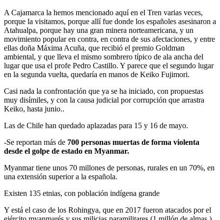
A Cajamarca la hemos mencionado aquí en el Tren varias veces,
porque la visitamos, porque allí fue donde los españoles asesinaron a
Atahualpa, porque hay una gran minera norteamericana, y un
movimiento popular en contra, en contra de sus afectaciones, y entre
ellas doña Máxima Acuña, que recibió el premio Goldman
ambiental, y que lleva el mismo sombrero típico de ala ancha del
lugar que usa el profe Pedro Castillo. Y parece que el segundo lugar
en la segunda vuelta, quedaría en manos de Keiko Fujimori.
Casi nada la confrontación que ya se ha iniciado, con propuestas
muy disímiles, y con la causa judicial por corrupción que arrastra
Keiko, hasta junio..
Las de Chile han quedado aplazadas para 15 y 16 de mayo.
-Se reportan más de
700 personas muertas de forma violenta
desde el golpe de estado en Myanmar.
Myanmar tiene unos 70 millones de personas, rurales en un 70%, en
una extensión superior a la española.
Existen 135 etnias, con población indígena grande
Y está el caso de los Rohingya, que en 2017 fueron atacados por el
ejército myanmarés y sus milicias paramilitares (1 millón de almas )