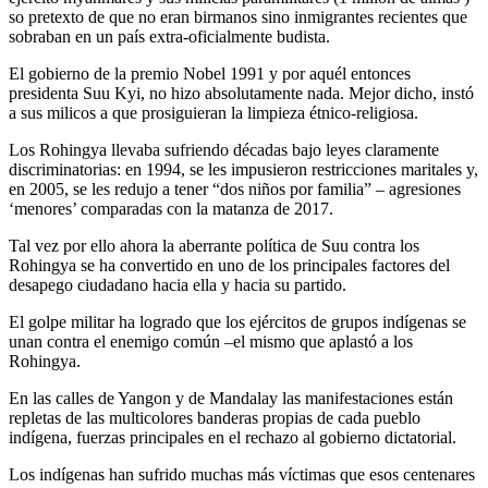
so pretexto de que no eran birmanos sino inmigrantes recientes que
sobraban en un país extra-oficialmente budista.
El gobierno de la premio Nobel 1991 y por aquél entonces
presidenta Suu Kyi, no hizo absolutamente nada. Mejor dicho, instó
a sus milicos a que prosiguieran la limpieza étnico-religiosa.
Los Rohingya llevaba sufriendo décadas bajo leyes claramente
discriminatorias: en 1994, se les impusieron restricciones maritales y,
en 2005, se les redujo a tener “dos niños por familia” – agresiones
‘menores’ comparadas con la matanza de 2017.
Tal vez por ello ahora la aberrante política de Suu contra los
Rohingya se ha convertido en uno de los principales factores del
desapego ciudadano hacia ella y hacia su partido.
El golpe militar ha logrado que los ejércitos de grupos indígenas se
unan contra el enemigo común –el mismo que aplastó a los
Rohingya.
En las calles de Yangon y de Mandalay las manifestaciones están
repletas de las multicolores banderas propias de cada pueblo
indígena, fuerzas principales en el rechazo al gobierno dictatorial.
Los indígenas han sufrido muchas más víctimas que esos centenares