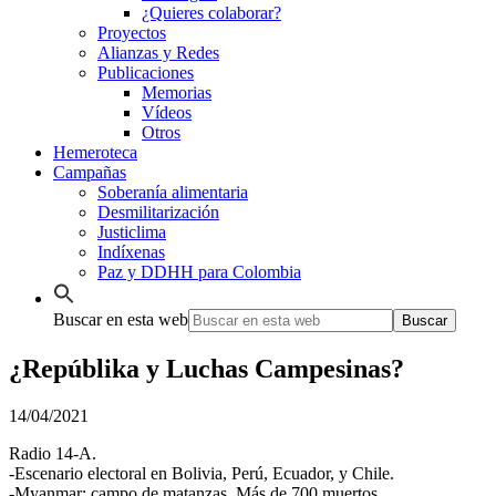
¿Quieres colaborar?
Proyectos
Alianzas y Redes
Publicaciones
Memorias
Vídeos
Otros
Hemeroteca
Campañas
Soberanía alimentaria
Desmilitarización
Justiclima
Indíxenas
Paz y DDHH para Colombia
Buscar en esta web
¿Repúblika y Luchas Campesinas?
14/04/2021
Radio 14-A.
-Escenario electoral en Bolivia, Perú, Ecuador, y Chile.
-Myanmar: campo de matanzas. Más de 700 muertos.