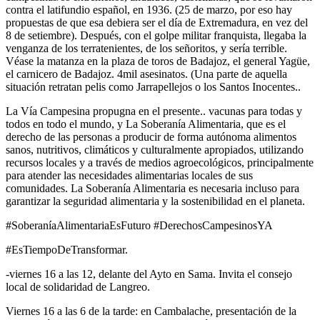
contra el latifundio español, en 1936. (25 de marzo, por eso hay
propuestas de que esa debiera ser el día de Extremadura, en vez del
8 de setiembre). Después, con el golpe militar franquista, llegaba la
venganza de los terratenientes, de los señoritos, y sería terrible.
Véase la matanza en la plaza de toros de Badajoz, el general Yagüe,
el carnicero de Badajoz. 4mil asesinatos. (Una parte de aquella
situación retratan pelis como Jarrapellejos o los Santos Inocentes..
La Vía Campesina propugna en el presente.. vacunas para todas y
todos en todo el mundo, y La Soberanía Alimentaria, que es el
derecho de las personas a producir de forma autónoma alimentos
sanos, nutritivos, climáticos y culturalmente apropiados, utilizando
recursos locales y a través de medios agroecológicos, principalmente
para atender las necesidades alimentarias locales de sus
comunidades. La Soberanía Alimentaria es necesaria incluso para
garantizar la seguridad alimentaria y la sostenibilidad en el planeta.
#SoberaníaAlimentariaEsFuturo #DerechosCampesinosYA
#EsTiempoDeTransformar.
-viernes 16 a las 12, delante del Ayto en Sama. Invita el consejo
local de solidaridad de Langreo.
Viernes 16 a las 6 de la tarde: en Cambalache, presentación de la