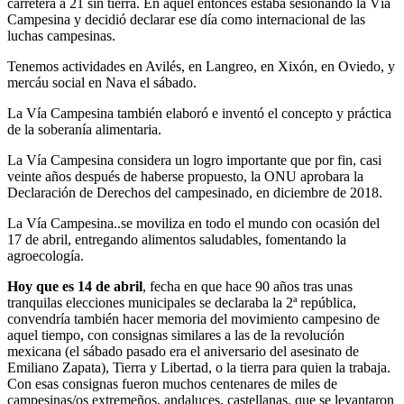
carretera a 21 sin tierra. En aquel entonces estaba sesionando la Vía
Campesina y decidió declarar ese día como internacional de las
luchas campesinas.
Tenemos actividades en Avilés, en Langreo, en Xixón, en Oviedo, y
mercáu social en Nava el sábado.
La Vía Campesina también elaboró e inventó el concepto y práctica
de la soberanía alimentaria.
La Vía Campesina considera un logro importante que por fin, casi
veinte años después de haberse propuesto, la ONU aprobara la
Declaración de Derechos del campesinado, en diciembre de 2018.
La Vía Campesina..se moviliza en todo el mundo con ocasión del
17 de abril, entregando alimentos saludables, fomentando la
agroecología.
Hoy que es 14 de abril
, fecha en que hace 90 años tras unas
tranquilas elecciones municipales se declaraba la 2ª república,
convendría también hacer memoria del movimiento campesino de
aquel tiempo, con consignas similares a las de la revolución
mexicana (el sábado pasado era el aniversario del asesinato de
Emiliano Zapata), Tierra y Libertad, o la tierra para quien la trabaja.
Con esas consignas fueron muchos centenares de miles de
campesinas/os extremeños, andaluces, castellanas, que se levantaron