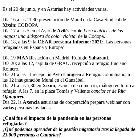
Es el 20 de junio, y en Asturias hay actividades varias.
Día 16 a las 11,30 presentación de Mural en la Casa Sindical de
Xixón
: CODOPA
Día 17 a las 5 en el Ayto de
Avilés
comic
Las cicatrices de los
mapas: una diáspora de color violeta
, de la Codopa.
Día 18, a las 9: la
CEAR presenta Informe: 2021
: ‘Las personas
refugiadas en España y Europa’.
Día 19
MANI
festación en Madrid, Refugio
Saharaui
.
Día 20: a las 12, capilla de GRAU, recepción a refugio Luciano
Romero.
Día 21 a las 11 recepción Ayto
Langreo
a Refugio colombiano, a
las 12 inauguración Mural en el Ganzábal.
Día 21 a las 5,30 en
Xixón
, escuela de comercio, diálogo en torno al
refugio. A las 7, en la plaza Tomás y Valiente
canciones de Rita
Ojanguren
Día 22, la
Axencia
asturiana de cooperación prepara webinar con
varias personas invitadas.
¿Cuál fue el impacto de la pandemia en las personas
refugiadas?
¿Qué podemos aprender de la gestión migratoria tras la llegada de
23.000 personas a Canarias?