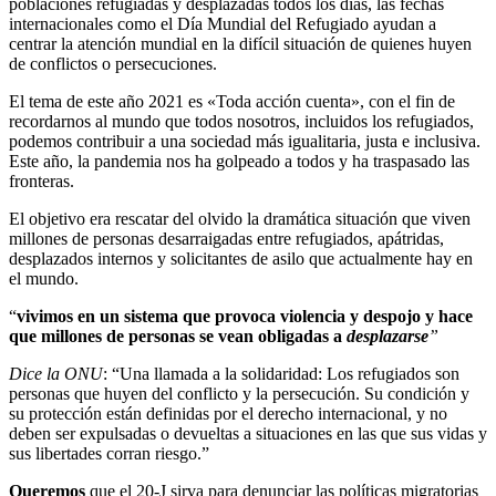
poblaciones refugiadas y desplazadas todos los días, las fechas
internacionales como el Día Mundial del Refugiado ayudan a
centrar la atención mundial en la difícil situación de quienes huyen
de conflictos o persecuciones.
El tema de este año 2021 es «Toda acción cuenta», con el fin de
recordarnos al mundo que todos nosotros, incluidos los refugiados,
podemos contribuir a una sociedad más igualitaria, justa e inclusiva.
Este año, la pandemia nos ha golpeado a todos y ha traspasado las
fronteras.
El objetivo era rescatar del olvido la dramática situación que viven
millones de personas desarraigadas entre refugiados, apátridas,
desplazados internos y solicitantes de asilo que actualmente hay en
el mundo.
“
vivimos en un sistema que provoca violencia y despojo y hace
que millones de personas se vean obligadas a
desplazarse
”
Dice la ONU
: “Una llamada a la solidaridad: Los refugiados son
personas que huyen del conflicto y la persecución. Su condición y
su protección están definidas por el derecho internacional, y no
deben ser expulsadas o devueltas a situaciones en las que sus vidas y
sus libertades corran riesgo.”
Queremos
que el 20-J sirva para denunciar las políticas migratorias