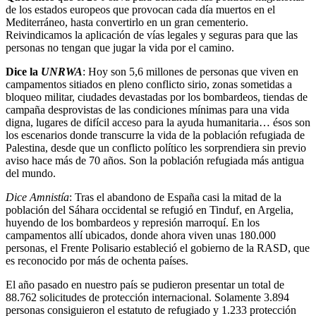
de los estados europeos que provocan cada día muertos en el
Mediterráneo, hasta convertirlo en un gran cementerio.
Reivindicamos la aplicación de vías legales y seguras para que las
personas no tengan que jugar la vida por el camino.
Dice la
UNRWA
: Hoy son 5,6 millones de personas que viven en
campamentos sitiados en pleno conflicto sirio, zonas sometidas a
bloqueo militar, ciudades devastadas por los bombardeos, tiendas de
campaña desprovistas de las condiciones mínimas para una vida
digna, lugares de difícil acceso para la ayuda humanitaria… ésos son
los escenarios donde transcurre la vida de la población refugiada de
Palestina, desde que un conflicto político les sorprendiera sin previo
aviso hace más de 70 años. Son la población refugiada más antigua
del mundo.
Dice Amnistía
: Tras el abandono de España casi la mitad de la
población del Sáhara occidental se refugió en Tinduf, en Argelia,
huyendo de los bombardeos y represión marroquí. En los
campamentos allí ubicados, donde ahora viven unas 180.000
personas, el Frente Polisario estableció el gobierno de la RASD, que
es reconocido por más de ochenta países.
El año pasado en nuestro país se pudieron presentar un total de
88.762 solicitudes de protección internacional. Solamente 3.894
personas consiguieron el estatuto de refugiado y 1.233 protección