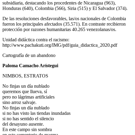
subsidiaria, destacando los procedentes de Nicaragua (963),
Honduras (640), Colombia (566), Siria (515) y El Salvador (374).
De las resoluciones desfavorables, las/os nacionales de Colombia
fueron los principales afectados (35.571). En contraste recibieron
protección por razones humanitarias 40.265 venezolanas/os.
Unidad didáctica contra el racismo:
http://www.pachakuti.org/IMG/pdf/guia_didactica_2020.pdf
Cartografía de un abandono
Paloma Camacho Arístegui
NIMBOS, ESTRATOS
No finjas un día nublado
queremos que llueva, sí
pero no lágrimas artificiales
sino arroz salvaje.
No finjas un día nublado
si no has visto las tiendas inundadas
si no has sentido el silencio
del desayuno ausente.
En este campo sin sombra
en este cementerio de magma