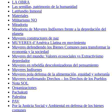
LA OBRA
Las semillas, patrimonio de la humanidad
Latifundio Inmoral
Materiales
Militarismo NO
Miradoriu
Miradoriu de Muyeres Indíxenes frente a la depredación del
planeta
Muyeres constructores de paz
MUYERES d’América Llatina en movimientu
Muyeres defendiendo los Bienes Comunes para transformar la
economía y la sociedad
Muyeres del mundu: Valores ecosociales vs Extractivismo
depredador
Muyeres en rebeldía descolonizadoras del pensamiento
Muyeres Indíxenes
Muyeres pola defensa de la alimentación, equidad y soberanía
Muyeres reafirmando Drechos – los Drechos de los Pueblos
Nota SOL
Organizaciones
Pachakuti
Palestina
PAV
Por la Justicia Social y Ambiental en defensa de los bienes
comunes