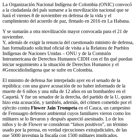
La Organización Nacional Indígena de Colombia (ONIC) convocó
a la ciudadanía del país sumarse a la movilización nacional que se
hará el viernes 8 de noviembre en defensa de la vida y el
cumplimiento del acuerdo de paz, firmado en 2016 en La Habana.
Y se sumarán a otra movilización mayor convocada para el 21 de
noviembre.
Y, además de exigir la renuncia del cuestionado ministro de defensa,
han formalizado solicitud oficial de visita a la Relatora de Pueblos
Indígenas de Naciones Unidas – ONU y de la Comisión
Interamericana de Derechos Humanos CIDH con el fin qué puedan
iniciar seguimiento a la situación de Derechos Humanos y el
#GenocidioIndigena que se sufre en Colombia.
El ministro de defensa fue interpelado ayer en el senado de la
república: con una grave acusación de no haber informado de la
muerte de 6 niños y una niña de 12 años en un bombardeo en el
Caquetá. Y fue un senador de la derecha, del partido de la U, quien
hizo esta acusación, y también, además, del crimen cometido por el
ejército contra
Flower Jain Trompeta
en el Cauca, un campesino
de Fensuagro defensor ambiental cuyos familiares vieron como los
militares se lo llevaron y después apareció asesinado. Lo de los
niños y lo de Flower se consideran “falsos positivos”, un término
usado por la prensa, en verdad ejecuciones extrajudiciales, de las
que 5000 investiga la fiscalía con 1500 militares implicados.