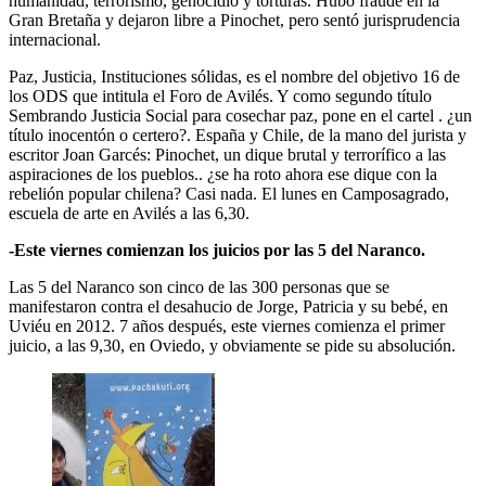
humanidad, terrorismo, genocidio y torturas. Hubo fraude en la
Gran Bretaña y dejaron libre a Pinochet, pero sentó jurisprudencia
internacional.
Paz, Justicia, Instituciones sólidas, es el nombre del objetivo 16 de
los ODS que intitula el Foro de Avilés. Y como segundo título
Sembrando Justicia Social para cosechar paz, pone en el cartel . ¿un
título inocentón o certero?. España y Chile, de la mano del jurista y
escritor Joan Garcés: Pinochet, un dique brutal y terrorífico a las
aspiraciones de los pueblos.. ¿se ha roto ahora ese dique con la
rebelión popular chilena? Casi nada. El lunes en Camposagrado,
escuela de arte en Avilés a las 6,30.
-Este viernes comienzan los juicios por las 5 del Naranco.
Las 5 del Naranco son cinco de las 300 personas que se
manifestaron contra el desahucio de Jorge, Patricia y su bebé, en
Uviéu en 2012. 7 años después, este viernes comienza el primer
juicio, a las 9,30, en Oviedo, y obviamente se pide su absolución.