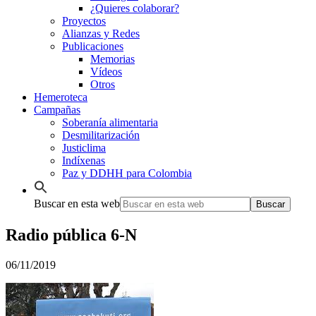
¿Quieres colaborar?
Proyectos
Alianzas y Redes
Publicaciones
Memorias
Vídeos
Otros
Hemeroteca
Campañas
Soberanía alimentaria
Desmilitarización
Justiclima
Indíxenas
Paz y DDHH para Colombia
Buscar en esta web
Radio pública 6-N
06/11/2019