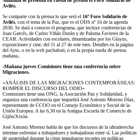
-mañana se presenta en rueda de prensa el Foro Solidario de
Avilés.
Se comparte con la prensa lo que será el
16º Foro Solidario de
Avilés
, con el tema de la Paz, que es el ODS nº 16 de la agenda
2030. Se dará a conocer el programa, que incluye conferencias de
Joan Garcés, de Carlos Villán Durán y de Paloma Favieres de la
CEAR. Actividades con escolares, dinamizadas por los Glayus,
exposiciones y cine, del 11 al 27 de este mes. Detalles en la página
del Ayto, o en la web pachakuti, o en la propia rueda de prensa
mañana..
-Mañana jueves Comisiones tiene una conferencia sobre
Migraciones.
«ANÁLISIS DE LAS MIGRACIONES CONTEMPORÁNEAS:
ROMPER EL DISCURSO DEL ODIO»
Comisiones tiene una ONG, la Asociación Paz y Solidaridad, y
organiza una conferencia que impartirá José Antonio Moreno Díaz,
representante de CCOO en el Consejo Económico y Social de la
Unión Europea. A las 6,30 en la Antigua Escuela de Comercio de
Gijón/Xixón.
José Antonio Moreno habla de que los discursos de la ultraderecha
intentan enfrentar a trabajadores y trabajadoras entre sí. Las políticas
de austeridad durante la crisis impulsaron recortes en políticas