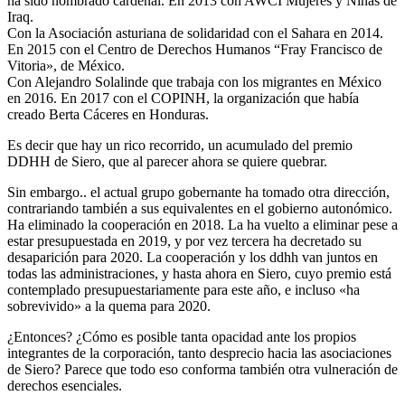
ha sido nombrado cardenal. En 2013 con AWCI Mujeres y Niñas de
Iraq.
Con la Asociación asturiana de solidaridad con el Sahara en 2014.
En 2015 con el Centro de Derechos Humanos “Fray Francisco de
Vitoria», de México.
Con Alejandro Solalinde que trabaja con los migrantes en México
en 2016. En 2017 con el COPINH, la organización que había
creado Berta Cáceres en Honduras.
Es decir que hay un rico recorrido, un acumulado del premio
DDHH de Siero, que al parecer ahora se quiere quebrar.
Sin embargo.. el actual grupo gobernante ha tomado otra dirección,
contrariando también a sus equivalentes en el gobierno autonómico.
Ha eliminado la cooperación en 2018. La ha vuelto a eliminar pese a
estar presupuestada en 2019, y por vez tercera ha decretado su
desaparición para 2020. La cooperación y los ddhh van juntos en
todas las administraciones, y hasta ahora en Siero, cuyo premio está
contemplado presupuestariamente para este año, e incluso «ha
sobrevivido» a la quema para 2020.
¿Entonces? ¿Cómo es posible tanta opacidad ante los propios
integrantes de la corporación, tanto desprecio hacia las asociaciones
de Siero? Parece que todo eso conforma también otra vulneración de
derechos esenciales.