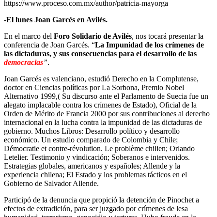
https://www.proceso.com.mx/author/patricia-mayorga
-El lunes Joan Garcés en Avilés.
En el marco del
Foro Solidario de Avilés
, nos tocará presentar la
conferencia de Joan Garcés. “
La Impunidad de los crímenes de
las dictaduras, y sus consecuencias para el desarrollo de las
democracias
”
.
Joan Garcés es valenciano, estudió Derecho en la Complutense,
doctor en Ciencias políticas por La Sorbona, Premio Nobel
Alternativo 1999,( Su discurso ante el Parlamento de Suecia fue un
alegato implacable contra los crímenes de Estado), Oficial de la
Orden de Mérito de Francia 2000 por sus contribuciones al derecho
internacional en la lucha contra la impunidad de las dictaduras de
gobierno. Muchos Libros: Desarrollo político y desarrollo
económico. Un estudio comparado de Colombia y Chile;
Démocratie et contre-révolution. Le problème chilien; Orlando
Letelier. Testimonio y vindicación; Soberanos e intervenidos.
Estrategias globales, americanos y españoles; Allende y la
experiencia chilena; El Estado y los problemas tácticos en el
Gobierno de Salvador Allende.
Participó de la denuncia que propició la detención de Pinochet a
efectos de extradición, para ser juzgado por crímenes de lesa