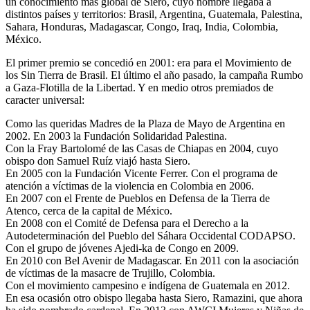
un conocimiento más global de Siero, cuyo nombre llegaba a
distintos países y territorios: Brasil, Argentina, Guatemala, Palestina,
Sahara, Honduras, Madagascar, Congo, Iraq, India, Colombia,
México.
El primer premio se concedió en 2001: era para el Movimiento de
los Sin Tierra de Brasil. El último el año pasado, la campaña Rumbo
a Gaza-Flotilla de la Libertad. Y en medio otros premiados de
caracter universal:
Como las queridas Madres de la Plaza de Mayo de Argentina en
2002. En 2003 la Fundación Solidaridad Palestina.
Con la Fray Bartolomé de las Casas de Chiapas en 2004, cuyo
obispo don Samuel Ruíz viajó hasta Siero.
En 2005 con la Fundación Vicente Ferrer. Con el programa de
atención a víctimas de la violencia en Colombia en 2006.
En 2007 con el Frente de Pueblos en Defensa de la Tierra de
Atenco, cerca de la capital de México.
En 2008 con el Comité de Defensa para el Derecho a la
Autodeterminación del Pueblo del Sáhara Occidental CODAPSO.
Con el grupo de jóvenes Ajedi-ka de Congo en 2009.
En 2010 con Bel Avenir de Madagascar. En 2011 con la asociación
de víctimas de la masacre de Trujillo, Colombia.
Con el movimiento campesino e indígena de Guatemala en 2012.
En esa ocasión otro obispo llegaba hasta Siero, Ramazini, que ahora