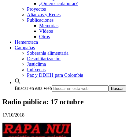
¿Quieres colaborar?
Proyectos
Alianzas y Redes
Publicaciones
Memorias
Vídeos
Otros
Hemeroteca
Campañas
Soberanía alimentaria
Desmilitarización
Justiclima
Indíxenas
Paz y DDHH para Colombia
Buscar en esta web
Radio pública: 17 octubre
17/10/2018