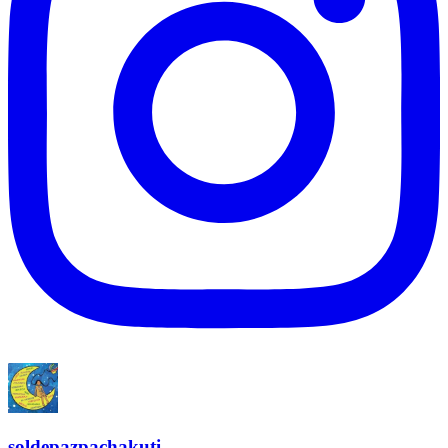
soldepazpachakuti