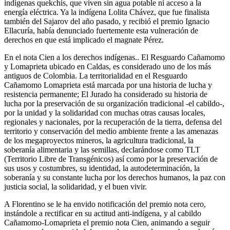
indígenas quekchís, que viven sin agua potable ni acceso a la
energía eléctrica. Ya la indígena Lolita Chávez, que fue finalista
también del Sajarov del año pasado, y recibió el premio Ignacio
Ellacuría, había denunciado fuertemente esta vulneración de
derechos en que está implicado el magnate Pérez.
En el nota Cien a los derechos indígenas.. El Resguardo Cañamomo
y Lomaprieta ubicado en Caldas, es considerado uno de los más
antiguos de Colombia. La territorialidad en el Resguardo
Cañamomo Lomaprieta está marcada por una historia de lucha y
resistencia permanente; El Jurado ha considerado su historia de
lucha por la preservación de su organización tradicional -el cabildo-,
por la unidad y la solidaridad con muchas otras causas locales,
regionales y nacionales, por la recuperación de la tierra, defensa del
territorio y conservación del medio ambiente frente a las amenazas
de los megaproyectos mineros, la agricultura tradicional, la
soberanía alimentaria y las semillas, declarándose como TLT
(Territorio Libre de Transgénicos) así como por la preservación de
sus usos y costumbres, su identidad, la autodeterminación, la
soberanía y su constante lucha por los derechos humanos, la paz con
justicia social, la solidaridad, y el buen vivir.
A Florentino se le ha envido notificación del premio nota cero,
instándole a rectificar en su actitud anti-indígena, y al cabildo
Cañamomo-Lomaprieta el premio nota Cien, animando a seguir