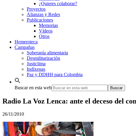
¿Quieres colaborar?
Proyectos
Alianzas y Redes
Publicaciones
Memorias
Vídeos
Otros
Hemeroteca
Campañas
Soberanía alimentaria
Desmilitarización
Justiclima
Indíxenas
Paz y DDHH para Colombia
Buscar en esta web
Radio La Voz Lenca: ante el deceso del 
26/11/2010