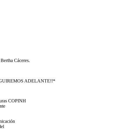
 Bertha Cáceres.
GUIREMOS ADELANTE!!*
nduras COPINH
nte
nicación
del