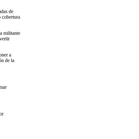
adas de
 cobertura
 militante
ertir
oner a
ón de la
Omar
or