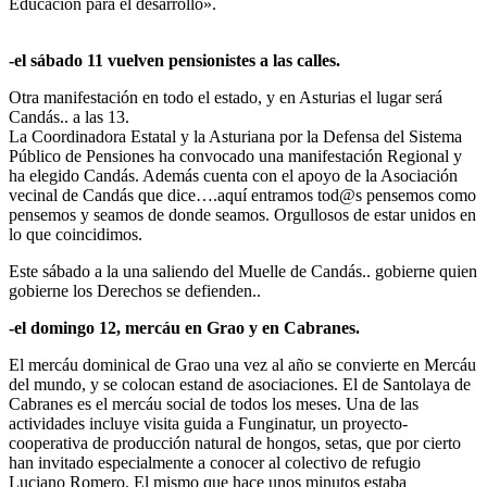
Educación para el desarrollo».
-el sábado 11 vuelven pensionistes a las calles.
Otra manifestación en todo el estado, y en Asturias el lugar será
Candás.. a las 13.
La Coordinadora Estatal y la Asturiana por la Defensa del Sistema
Público de Pensiones ha convocado una manifestación Regional y
ha elegido Candás. Además cuenta con el apoyo de la Asociación
vecinal de Candás que dice….aquí entramos tod@s pensemos como
pensemos y seamos de donde seamos. Orgullosos de estar unidos en
lo que coincidimos.
Este sábado a la una saliendo del Muelle de Candás.. gobierne quien
gobierne los Derechos se defienden..
-el domingo 12, mercáu en Grao y en Cabranes.
El mercáu dominical de Grao una vez al año se convierte en Mercáu
del mundo, y se colocan estand de asociaciones. El de Santolaya de
Cabranes es el mercáu social de todos los meses. Una de las
actividades incluye visita guida a Funginatur, un proyecto-
cooperativa de producción natural de hongos, setas, que por cierto
han invitado especialmente a conocer al colectivo de refugio
Luciano Romero. El mismo que hace unos minutos estaba