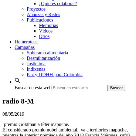
¿Quieres colaborar?
Proyectos
Alianzas y Redes
Publicaciones
Memorias
Vídeos
Otros
Hemeroteca
Campañas
Soberanía alimentaria
Desmilitarización
Justiclima
Indíxenas
Paz y DDHH para Colombia
Buscar en esta web
radio 8-M
08/05/2019
-premio Goldman a líder mapuche.
El considerado premio nobel ambiental.. va a territorios mapuche,
mientras la anterior premiada del año 2018 Francia Márquez, sufría