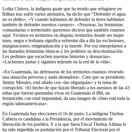
Lolita Chávez, la indígena guate que ha tenido que refugiarse en
Bilbao tras sufrir varios atentados, ha dicho que “Defender el agua
no es delito», «Y cuando hablamos de defender la tierra hablamos
también de defender nuestros cuerpos». «Nosotras, las feministas
comunitarias o territoriales queremos deciros que también estamos
aquí. Vivimos en territorios en disputa; territorios donde ser mujer
trans, negra o lesbiana significa enfrentar día a día las exclusiones,
marginaciones, estigmatización y la muerte. Por eso interpelamos a
las llamadas feministas blancas y les pedimos su descolonización.
Les pedimos que escuchen nuestras historias y denuncias».
«Luchemos juntas y sigamos tejiendo en la red de la vida».
«En Guatemala, las defensoras de los territorios estamos viviendo
una situación perversa y nada alentadora». Cree que su presidente,
Jimmy Morales, está aliado con «las oligarquías» y la rama de
corrupción. «El hecho de que hayan liberado a los asesinos de las 43
niñas que fueron quemadas vivas en Guatemala el 8M, un
feminicidio con total impunidad, da una imagen de cómo está toda la
región latinoamericana».
En Guatemala hay elecciones el 16 de junio. La indígena Thelma
Cabrera es candidata a la Presidencia, por el movimiento de
liberación de los pueblos. Y a la que fuera Fiscal Thelma Aldana le
ha sido impedida su postulación por el Tribunal Electoral por el