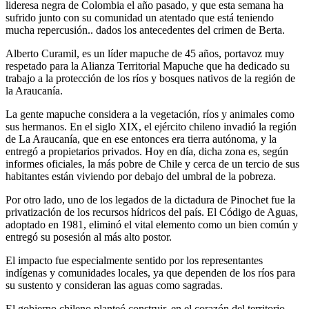
lideresa negra de Colombia el año pasado, y que esta semana ha
sufrido junto con su comunidad un atentado que está teniendo
mucha repercusión.. dados los antecedentes del crimen de Berta.
Alberto Curamil, es un líder mapuche de 45 años, portavoz muy
respetado para la Alianza Territorial Mapuche que ha dedicado su
trabajo a la protección de los ríos y bosques nativos de la región de
la Araucanía.
La gente mapuche considera a la vegetación, ríos y animales como
sus hermanos. En el siglo XIX, el ejército chileno invadió la región
de La Araucanía, que en ese entonces era tierra autónoma, y la
entregó a propietarios privados. Hoy en día, dicha zona es, según
informes oficiales, la más pobre de Chile y cerca de un tercio de sus
habitantes están viviendo por debajo del umbral de la pobreza.
Por otro lado, uno de los legados de la dictadura de Pinochet fue la
privatización de los recursos hídricos del país. El Código de Aguas,
adoptado en 1981, eliminó el vital elemento como un bien común y
entregó su posesión al más alto postor.
El impacto fue especialmente sentido por los representantes
indígenas y comunidades locales, ya que dependen de los ríos para
su sustento y consideran las aguas como sagradas.
El gobierno chileno planteó construir, en el corazón del territorio