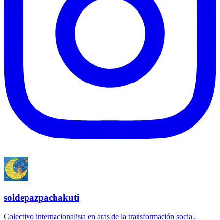
soldepazpachakuti
Colectivo internacionalista en aras de la transformación social.