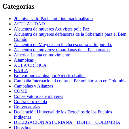
Categorías
20 aniversario Pachakuti: internacionalismo
ACTUALIDAD
Alcuentru de muyeres Activistes pola Paz
Alcuentru de muyeres defensoras de la Soberanía para el Bien
Común
Alcuentru de Muyeres en llucha escontra la Impunidá.
Alcuentru de muyeres: Guardianas de la Pachamama
América Latina en movimiento
Asambleas
AULA CRÍTICA
BAILA
Bolivar que camina por América Latina
Campaña Internacional contra el Paramilitarismo en Colombia
Campañas y Alianzas
COME
Conservatorios de muyeres
Contra Coca-Cola
Convocatorias
Declaración Universal de los Derechos de los Pueblos
Indígenas
DELEGACIÓN ASTURIANA – DDHH – COLOMBIA
Derechos