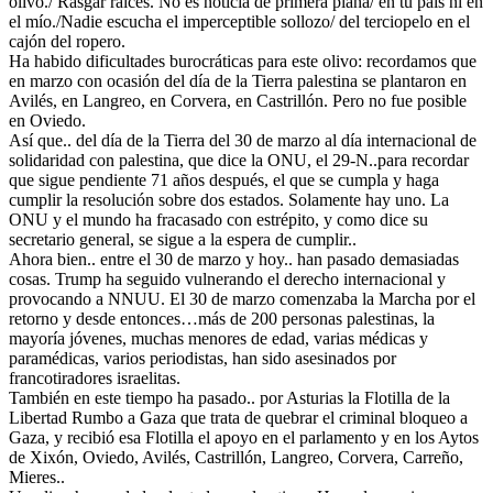
olivo./ Rasgar raíces. No es noticia de primera plana/ en tu país ni en
el mío./Nadie escucha el imperceptible sollozo/ del terciopelo en el
cajón del ropero.
Ha habido dificultades burocráticas para este olivo: recordamos que
en marzo con ocasión del día de la Tierra palestina se plantaron en
Avilés, en Langreo, en Corvera, en Castrillón. Pero no fue posible
en Oviedo.
Así que.. del día de la Tierra del 30 de marzo al día internacional de
solidaridad con palestina, que dice la ONU, el 29-N..para recordar
que sigue pendiente 71 años después, el que se cumpla y haga
cumplir la resolución sobre dos estados. Solamente hay uno. La
ONU y el mundo ha fracasado con estrépito, y como dice su
secretario general, se sigue a la espera de cumplir..
Ahora bien.. entre el 30 de marzo y hoy.. han pasado demasiadas
cosas. Trump ha seguido vulnerando el derecho internacional y
provocando a NNUU. El 30 de marzo comenzaba la Marcha por el
retorno y desde entonces…más de 200 personas palestinas, la
mayoría jóvenes, muchas menores de edad, varias médicas y
paramédicas, varios periodistas, han sido asesinados por
francotiradores israelitas.
También en este tiempo ha pasado.. por Asturias la Flotilla de la
Libertad Rumbo a Gaza que trata de quebrar el criminal bloqueo a
Gaza, y recibió esa Flotilla el apoyo en el parlamento y en los Aytos
de Xixón, Oviedo, Avilés, Castrillón, Langreo, Corvera, Carreño,
Mieres..