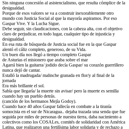
Sin ninguna concesión al asistencialismo, que resulta cómplice de la
desigualdad.
Porque de esos valores se va a construir inexorablemente otro
mundo con Justicia Social al que la mayoría aspiramos. Por eso
Gaspar Vive. Y la Lucha Sigue.
Debe seguir, sin claudicaciones, con la cabeza alta, con el objetivo
claro de perjudicar, en todo lugar, cualquier tipo de injusticia y
desigualdad.
En esa ruta de búsqueda de Justicia social fue en la que Gaspar
alentó el cáliz completo, generoso, de su Vida.
Un buen día nos llegó a tiempo completo Gaspar
de Asturias el misionero que araba sobre el mar
Agarrá bien la guitarra/ jodido decía Gaspar/ su corazón guerrillero
nunca dejó de cantar.
Estalló la madrugada/ malinche granada en flor/y al final de la
jornada
Era más brillante el sol.
Sabía que llegaría/ la muerte sin avisar/ pero la muerte es semilla
cuando hay un pueblo detrás.
(canción de los hermanos Mejía Godoy).
Cuando hace 40 años Gaspar fallecía en combate a la tiranía
somocista en el sur de Nicaragua.. dejaba trazada una senda que fue
seguida por miles de personas de nuestra tierra, daba nacimiento a
colectivos como los COSALes, comités de solidaridad con América
Latina, que realizaron una fertilísima labor solidaria y de rechazo a