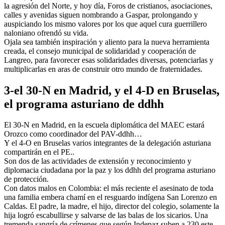
la agresión del Norte, y hoy día, Foros de cristianos, asociaciones,
calles y avenidas siguen nombrando a Gaspar, prolongando y
auspiciando los mismo valores por los que aquel cura guerrillero
naloniano ofrendó su vida.
Ojala sea también inspiración y aliento para la nueva herramienta
creada, el consejo municipal de solidaridad y cooperación de
Langreo, para favorecer esas solidaridades diversas, potenciarlas y
multiplicarlas en aras de construir otro mundo de fraternidades.
3-el 30-N en Madrid, y el 4-D en Bruselas,
el programa asturiano de ddhh
El 30-N en Madrid, en la escuela diplomática del MAEC estará
Orozco como coordinador del PAV-ddhh…
Y el 4-O en Bruselas varios integrantes de la delegación asturiana
compartirán en el PE..
Son dos de las actividades de extensión y reconocimiento y
diplomacia ciudadana por la paz y los ddhh del programa asturiano
de protección.
Con datos malos en Colombia: el más reciente el asesinato de toda
una familia embera chamí en el resguardo indígena San Lorenzo en
Caldas. El padre, la madre, el hijo, director del colegio, solamente la
hija logró escabullirse y salvarse de las balas de los sicarios. Una
tremenda sangría de crímenes que según Indepaz suben a 230 este