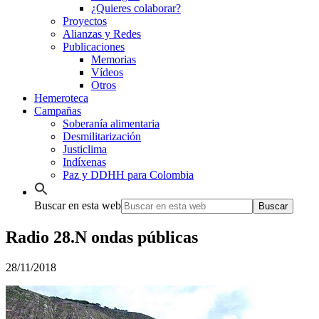
¿Quieres colaborar?
Proyectos
Alianzas y Redes
Publicaciones
Memorias
Vídeos
Otros
Hemeroteca
Campañas
Soberanía alimentaria
Desmilitarización
Justiclima
Indíxenas
Paz y DDHH para Colombia
Buscar en esta web
Radio 28.N ondas públicas
28/11/2018