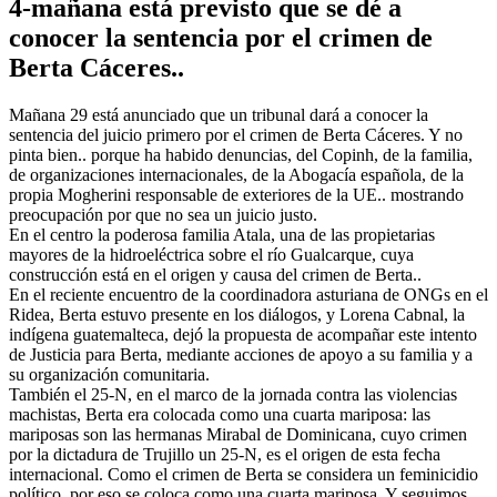
4-mañana está previsto que se dé a
conocer la sentencia por el crimen de
Berta Cáceres..
Mañana 29 está anunciado que un tribunal dará a conocer la
sentencia del juicio primero por el crimen de Berta Cáceres. Y no
pinta bien.. porque ha habido denuncias, del Copinh, de la familia,
de organizaciones internacionales, de la Abogacía española, de la
propia Mogherini responsable de exteriores de la UE.. mostrando
preocupación por que no sea un juicio justo.
En el centro la poderosa familia Atala, una de las propietarias
mayores de la hidroeléctrica sobre el río Gualcarque, cuya
construcción está en el origen y causa del crimen de Berta..
En el reciente encuentro de la coordinadora asturiana de ONGs en el
Ridea, Berta estuvo presente en los diálogos, y Lorena Cabnal, la
indígena guatemalteca, dejó la propuesta de acompañar este intento
de Justicia para Berta, mediante acciones de apoyo a su familia y a
su organización comunitaria.
También el 25-N, en el marco de la jornada contra las violencias
machistas, Berta era colocada como una cuarta mariposa: las
mariposas son las hermanas Mirabal de Dominicana, cuyo crimen
por la dictadura de Trujillo un 25-N, es el origen de esta fecha
internacional. Como el crimen de Berta se considera un feminicidio
político, por eso se coloca como una cuarta mariposa. Y seguimos