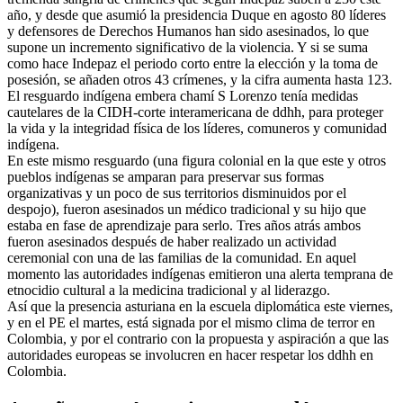
año, y desde que asumió la presidencia Duque en agosto 80 líderes
y defensores de Derechos Humanos han sido asesinados, lo que
supone un incremento significativo de la violencia. Y si se suma
como hace Indepaz el periodo corto entre la elección y la toma de
posesión, se añaden otros 43 crímenes, y la cifra aumenta hasta 123.
El resguardo indígena embera chamí S Lorenzo tenía medidas
cautelares de la CIDH-corte interamericana de ddhh, para proteger
la vida y la integridad física de los líderes, comuneros y comunidad
indígena.
En este mismo resguardo (una figura colonial en la que este y otros
pueblos indígenas se amparan para preservar sus formas
organizativas y un poco de sus territorios disminuidos por el
despojo), fueron asesinados un médico tradicional y su hijo que
estaba en fase de aprendizaje para serlo. Tres años atrás ambos
fueron asesinados después de haber realizado un actividad
ceremonial con una de las familias de la comunidad. En aquel
momento las autoridades indígenas emitieron una alerta temprana de
etnocidio cultural a la medicina tradicional y al liderazgo.
Así que la presencia asturiana en la escuela diplomática este viernes,
y en el PE el martes, está signada por el mismo clima de terror en
Colombia, y por el contrario con la propuesta y aspiración a que las
autoridades europeas se involucren en hacer respetar los ddhh en
Colombia.