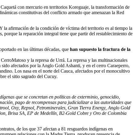
 Caquetá con mercurio en territorios Koreguaje, la transformación de
 dinámicas constitutivas del conflicto armado que amenazan la Red
 la afirmación de la condición de víctima del territorio es al tiempo la
 porque la reparación integral tiene que partir del restablecimiento de
soportado en las últimas décadas, que
han supuesto la fractura de la
 CerroMatoso y la represa de Urrá. La represa y las multinacionales
sido afectados por la Anglo Gold Ashanti, y en el cerro Caraeperro,
ndino. Los nasa en el norte del Cauca, afectados por el monocultivo
bre el sitio sagrado del Cucuy.
dígenas que se concretan en políticas de exterminio, genocidio,
mación, pago de recompensas para judicializar a las autoridades que
petrool, Oxy, Repsol, Petrominerales, Gran Tierra Energy, Anglo Gold
ion, Brisa SA, EP de Medellín, B2-Gold Cobre y Oro de Colombia
ntratos, de los que 37 afectan a 81 resguardos indígenas en
nterrumpen relaciones con la Madre Tierra, producen presencia de