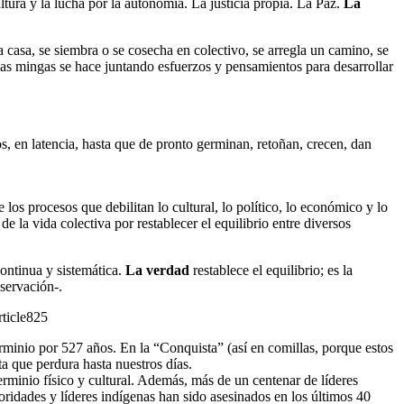
ultura y la lucha por la autonomía. La justicia propia. La Paz.
La
casa, se siembra o se cosecha en colectivo, se arregla un camino, se
as mingas se hace juntando esfuerzos y pensamientos para desarrollar
s, en latencia, hasta que de pronto germinan, retoñan, crecen, dan
os procesos que debilitan lo cultural, lo político, lo económico y lo
de la vida colectiva por restablecer el equilibrio entre diversos
ontinua y sistemática.
La verdad
restablece el equilibrio; es la
eservación-.
rticle825
rminio por 527 años. En la “Conquista” (así en comillas, porque estos
ta que perdura hasta nuestros días.
rminio físico y cultural. Además, más de un centenar de líderes
idades y líderes indígenas han sido asesinados en los últimos 40