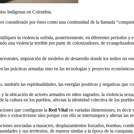
blos Indígenas en Colombia.
s es considerado por éstos como una continuidad de la llamada “conqui
tifiquen la violencia sufrida, posteriormente, en diferentes periodos y
endo una violencia terrible por parte de colonizadores, de evangelizado
 ancestrales, imposición de modelos de desarrollo donde los indios no en
en las prácticas armadas sino en las tecnologías y proyectos económico
también las espiritualidades, las energías positivas y negativas que cons
 la ubicación de actores armados en sitios sagrados, la violencia sexua
e la cultura en los pueblos, afectan la identidad colectiva de los pueblo
elaciones que configuran la
Red Vital
en variadas dimensiones, es decir s
 o extractivismo sino porque con ello se interrumpen y alteran las res
eraciones asociadas a masacres, desplazamientos forzados, bombas, comb
idades y sus territorios, de manera similar a la época de la conquista.