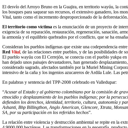
El desvío del Arroyo Bruno en la Guajira, en territorio wayúu, la con
los bosques para saquear sus recursos, el extensivo ganadero, los mon
Vital, tanto como el incremento desproporcionado de la deforestación.
El territorio como víctima
es la enunciación de un proyecto de interru
exigencia de su reparación, restauración, regeneración, sanación, armo
la armonía y el equilibrio quebrados por el conflicto, que se ha ensaña
Consideran los pueblos indígenas que existe una codependencia entre l
Red
Vital
, de las relaciones entre pueblos, y de las posibilidades de so
El pueblo wayúu con El Cerrejón, se conecta con el pueblo yukpa en la
han dejado unos paisajes devastadores, han generado desplazamiento,
considerado sagrado, afectados también por la Muriel Mining Corporat
intensivo de la caña y los ingenios azucareros de Ardila Lule. Las pet
En palabras y sentencia del TPP-2008 celebrado en Valledupar:
“
Acusar al Estado y al gobierno colombiano por la comisión de graves 
etnocidio y desplazamiento de los pueblos indígenas; por la persecu
defienden los derechos, identidad, territorio, cultura, autonomía y 
Ashanti, Bhp Billingthon, Anglo American, Glencore, Xtrata, Mons
SA, por su participación en los referidos hechos
”.
La relación entre violencia y destrucción ambiental se repite en la e
4.9000.000 hectáreas. Las transformaciones en la geografía, producto d