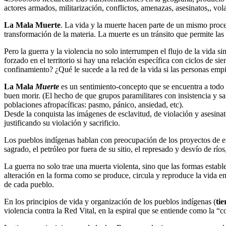
actores armados, militarización, conflictos, amenazas, asesinatos,, vo
La Mala Muerte
. La vida y la muerte hacen parte de un mismo proces
transformación de la materia. La muerte es un tránsito que permite la
Pero la guerra y la violencia no solo interrumpen el flujo de la vid
forzado en el territorio si hay una relación específica con ciclos de 
confinamiento? ¿Qué le sucede a la red de la vida si las personas empi
La Mala
Muerte
es un sentimiento-concepto que se encuentra a todo 
buen morir. (El hecho de que grupos paramilitares con insistencia y s
poblaciones afropacíficas: pasmo, pánico, ansiedad, etc).
Desde la conquista las imágenes de esclavitud, de violación y asesinat
justificando su violación y sacrificio.
Los pueblos indígenas hablan con preocupación de los proyectos de expl
sagrado, el petróleo por fuera de su sitio, el represado y desvío de río
La guerra no solo trae una muerta violenta, sino que las formas establ
alteración en la forma como se produce, circula y reproduce la vida e
de cada pueblo.
En los principios de vida y organización de los pueblos indígenas (
ti
violencia contra la Red Vital, en la espiral que se entiende como la “co