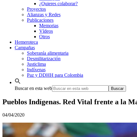
¿Quieres colaborar?
Proyectos
Alianzas y Redes
Publicaciones
Memorias
Vídeos
Otros
Hemeroteca
Campañas
Soberanía alimentaria
Desmilitarización
Justiclima
Indíxenas
Paz y DDHH para Colombia
Buscar en esta web
Pueblos Indígenas. Red Vital frente a la M
04/04/2020