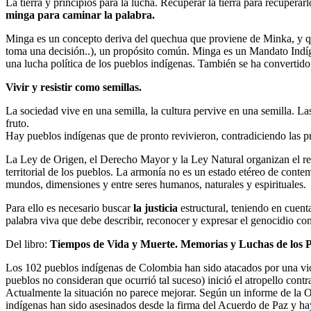
La tierra y principios para la lucha. Recuperar la tierra para recupera
minga para caminar la palabra.
Minga es un concepto deriva del quechua que proviene de Minka, y que
toma una decisión..), un propósito común. Minga es un Mandato Indíge
una lucha política de los pueblos indígenas. También se ha convertido e
Vivir y resistir como semillas.
La sociedad vive en una semilla, la cultura pervive en una semilla. La
fruto.
Hay pueblos indígenas que de pronto revivieron, contradiciendo las pre
La Ley de Origen, el Derecho Mayor y la Ley Natural organizan el resta
territorial de los pueblos. La armonía no es un estado etéreo de contemp
mundos, dimensiones y entre seres humanos, naturales y espirituales.
Para ello es necesario buscar
la justicia
estructural, teniendo en cuen
palabra viva que debe describir, reconocer y expresar el genocidio cont
Del libro:
Tiempos de Vida y Muerte. Memorias y Luchas de los 
Los 102 pueblos indígenas de Colombia han sido atacados por una viol
pueblos no consideran que ocurrió tal suceso) inició el atropello contr
Actualmente la situación no parece mejorar. Según un informe de la O
indígenas han sido asesinados desde la firma del Acuerdo de Paz y ha