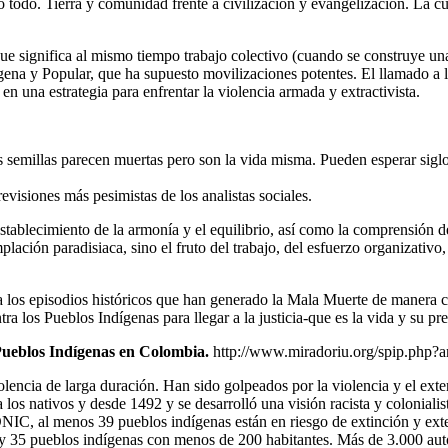
rlo todo. Tierra y comunidad frente a civilización y evangelización. La c
 significa al mismo tiempo trabajo colectivo (cuando se construye una 
na y Popular, que ha supuesto movilizaciones potentes. El llamado a l
n una estrategia para enfrentar la violencia armada y extractivista.
s semillas parecen muertas pero son la vida misma. Pueden esperar siglo
visiones más pesimistas de los analistas sociales.
blecimiento de la armonía y el equilibrio, así como la comprensión de l
lación paradisiaca, sino el fruto del trabajo, del esfuerzo organizativo, 
ta los episodios históricos que han generado la Mala Muerte de manera c
ra los Pueblos Indígenas para llegar a la justicia-que es la vida y su pr
Pueblos Indígenas en Colombia.
http://www.miradoriu.org/spip.php?a
encia de larga duración. Han sido golpeados por la violencia y el exte
a los nativos y desde 1492 y se desarrolló una visión racista y colonialis
NIC, al menos 39 pueblos indígenas están en riesgo de extinción y exte
y 35 pueblos indígenas con menos de 200 habitantes. Más de 3.000 autor