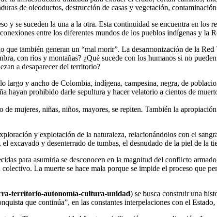
laduras de oleoductos, destrucción de casas y vegetación, contaminación 
o y se suceden la una a la otra. Esta continuidad se encuentra en los ret
s conexiones entre los diferentes mundos de los pueblos indígenas y la R
a sino que también generan un “mal morir”. La desarmonización de la R
siembra, con ríos y montañas? ¿Qué sucede con los humanos si no pueden c
ezan a desaparecer del territorio?
lo largo y ancho de Colombia, indígena, campesina, negra, de poblacion
aña hayan prohibido darle sepultura y hacer velatorio a cientos de muer
o de mujeres, niñas, niños, mayores, se repiten. También la apropiación 
oración y explotación de la naturaleza, relacionándolos con el sangrado
s, el excavado y desenterrado de tumbas, el desnudado de la piel de la ti
ecidas para asumirla se desconocen en la magnitud del conflicto armado.
n colectivo. La muerte se hace mala porque se impide el proceso que pe
erra-territorio-autonomía-cultura-unidad
) se busca construir una his
nquista que continúa”, en las constantes interpelaciones con el Estado, lo