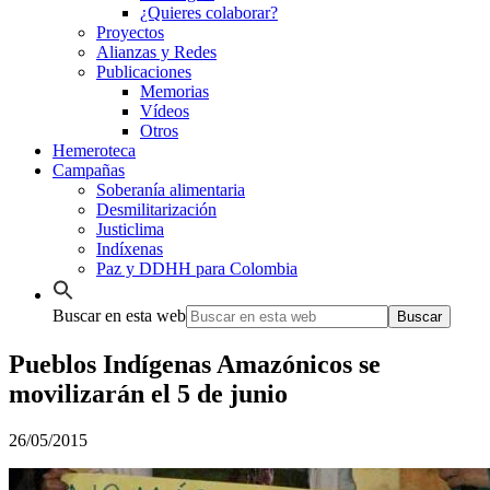
¿Quieres colaborar?
Proyectos
Alianzas y Redes
Publicaciones
Memorias
Vídeos
Otros
Hemeroteca
Campañas
Soberanía alimentaria
Desmilitarización
Justiclima
Indíxenas
Paz y DDHH para Colombia
Buscar en esta web
Pueblos Indígenas Amazónicos se
movilizarán el 5 de junio
26/05/2015