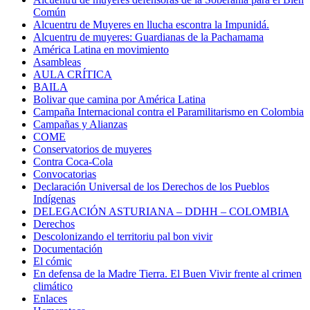
Común
Alcuentru de Muyeres en llucha escontra la Impunidá.
Alcuentru de muyeres: Guardianas de la Pachamama
América Latina en movimiento
Asambleas
AULA CRÍTICA
BAILA
Bolivar que camina por América Latina
Campaña Internacional contra el Paramilitarismo en Colombia
Campañas y Alianzas
COME
Conservatorios de muyeres
Contra Coca-Cola
Convocatorias
Declaración Universal de los Derechos de los Pueblos
Indígenas
DELEGACIÓN ASTURIANA – DDHH – COLOMBIA
Derechos
Descolonizando el territoriu pal bon vivir
Documentación
El cómic
En defensa de la Madre Tierra. El Buen Vivir frente al crimen
climático
Enlaces