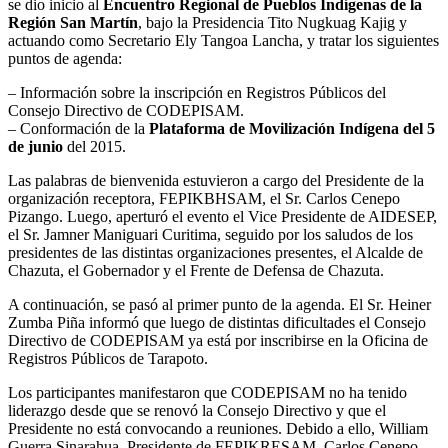
se dio inicio al
Encuentro Regional de Pueblos Indígenas de la
Región San Martín
, bajo la Presidencia Tito Nugkuag Kajig y
actuando como Secretario Ely Tangoa Lancha, y tratar los siguientes
puntos de agenda:
– Información sobre la inscripción en Registros Públicos del
Consejo Directivo de CODEPISAM.
– Conformación de la
Plataforma de Movilización Indígena del 5
de junio
del 2015.
Las palabras de bienvenida estuvieron a cargo del Presidente de la
organización receptora, FEPIKBHSAM, el Sr. Carlos Cenepo
Pizango. Luego, aperturó el evento el Vice Presidente de AIDESEP,
el Sr. Jamner Maniguari Curitima, seguido por los saludos de los
presidentes de las distintas organizaciones presentes, el Alcalde de
Chazuta, el Gobernador y el Frente de Defensa de Chazuta.
A continuación, se pasó al primer punto de la agenda. El Sr. Heiner
Zumba Piña informó que luego de distintas dificultades el Consejo
Directivo de CODEPISAM ya está por inscribirse en la Oficina de
Registros Públicos de Tarapoto.
Los participantes manifestaron que CODEPISAM no ha tenido
liderazgo desde que se renovó la Consejo Directivo y que el
Presidente no está convocando a reuniones. Debido a ello, William
Guerra Sinarahua, Presidente de FEPIKRESAM, Carlos Cenepo