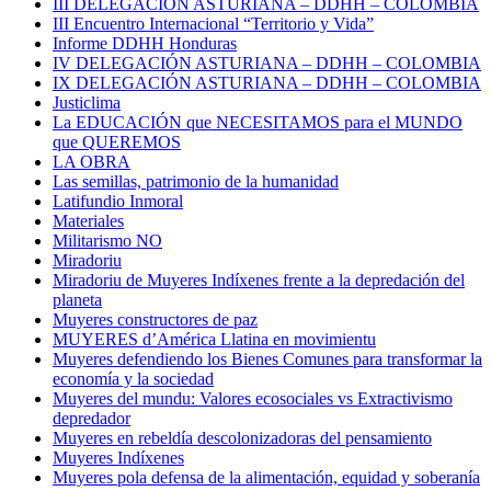
III DELEGACIÓN ASTURIANA – DDHH – COLOMBIA
III Encuentro Internacional “Territorio y Vida”
Informe DDHH Honduras
IV DELEGACIÓN ASTURIANA – DDHH – COLOMBIA
IX DELEGACIÓN ASTURIANA – DDHH – COLOMBIA
Justiclima
La EDUCACIÓN que NECESITAMOS para el MUNDO
que QUEREMOS
LA OBRA
Las semillas, patrimonio de la humanidad
Latifundio Inmoral
Materiales
Militarismo NO
Miradoriu
Miradoriu de Muyeres Indíxenes frente a la depredación del
planeta
Muyeres constructores de paz
MUYERES d’América Llatina en movimientu
Muyeres defendiendo los Bienes Comunes para transformar la
economía y la sociedad
Muyeres del mundu: Valores ecosociales vs Extractivismo
depredador
Muyeres en rebeldía descolonizadoras del pensamiento
Muyeres Indíxenes
Muyeres pola defensa de la alimentación, equidad y soberanía