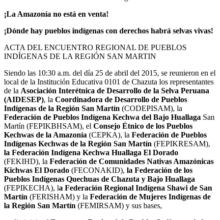
¡La Amazonía no está en venta!
¡Dónde hay pueblos indígenas con derechos habrá selvas vivas!
ACTA DEL ENCUENTRO REGIONAL DE PUEBLOS
INDÍGENAS DE LA REGIÓN SAN MARTIN
Siendo las 10:30 a.m. del día 25 de abril del 2015, se reunieron en el
local de la Institución Educativa 0101 de Chazuta los representantes
de la
Asociación Interétnica de Desarrollo de la Selva Peruana
(AIDESEP)
, la
Coordinadora de Desarrollo de Pueblos
Indígenas de la Región San Martín
(CODEPISAM), la
Federación de Pueblos Indígena Kechwa del Bajo Huallaga
San
Martín (FEPIKBHSAM), el
Consejo Étnico de los Pueblos
Kechwas de la Amazonía
(CEPKA), la
Federación de Pueblos
Indígenas Kechwas de la Región San Martín
(FEPIKRESAM),
la Federación Indígena Kechwa Huallaga El Dorado
(FEKIHD), la
Federación de Comunidades Nativas Amazónicas
Kichwas El Dorado
(FECONAKID),
la Federación de los
Pueblos Indígenas Quechuas de Chazuta y Bajo Huallaga
(FEPIKECHA), l
a Federación Regional Indígena Shawi de San
Martín
(FERISHAM) y la
Federación de Mujeres Indígenas de
la Región San Martín
(FEMIRSAM) y sus bases,