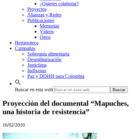
¿Quieres colaborar?
Proyectos
Alianzas y Redes
Publicaciones
Memorias
Vídeos
Otros
Hemeroteca
Campañas
Soberanía alimentaria
Desmilitarización
Justiclima
Indíxenas
Paz y DDHH para Colombia
Buscar en esta web
Proyección del documental “Mapuches,
una historia de resistencia”
16/02/2010