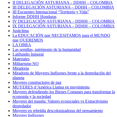
II DELEGACIÓN ASTURIANA – DDHH – COLOMBIA
III DELEGACIÓN ASTURIANA – DDHH – COLOMBIA
III Encuentro Internacional “Territorio y Vida”
Informe DDHH Honduras
IV DELEGACIÓN ASTURIANA – DDHH – COLOMBIA
IX DELEGACIÓN ASTURIANA – DDHH – COLOMBIA
Justiclima
La EDUCACIÓN que NECESITAMOS para el MUNDO
que QUEREMOS
LA OBRA
Las semillas, patrimonio de la humanidad
Latifundio Inmoral
Materiales
Militarismo NO
Miradoriu
Miradoriu de Muyeres Indíxenes frente a la depredación del
planeta
Muyeres constructores de paz
MUYERES d’América Llatina en movimientu
Muyeres defendiendo los Bienes Comunes para transformar la
economía y la sociedad
Muyeres del mundu: Valores ecosociales vs Extractivismo
depredador
Muyeres en rebeldía descolonizadoras del pensamiento
Muyeres Indíxenes