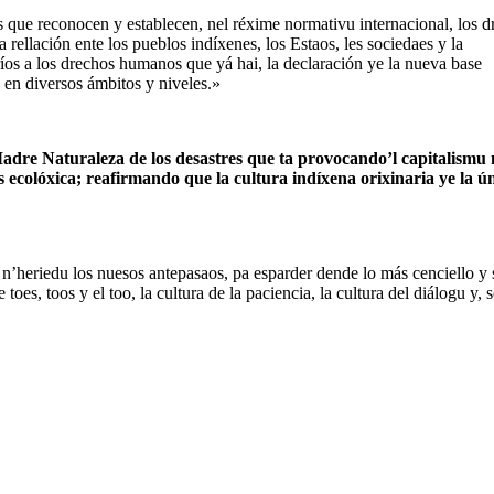
 que reconocen y establecen, nel réxime normativu internacional, los d
rellación ente los pueblos indíxenes, los Estaos, les sociedaes y la
íos a los drechos humanos que yá hai, la declaración ye la nueva base
 en diversos ámbitos y niveles.»
Madre Naturaleza de los desastres que ta provocando’l capitalismu 
is ecolóxica; reafirmando que la cultura indíxena orixinaria ye la ú
’heriedu los nuesos antepasaos, pa esparder dende lo más cenciello y 
es, toos y el too, la cultura de la paciencia, la cultura del diálogu y, 