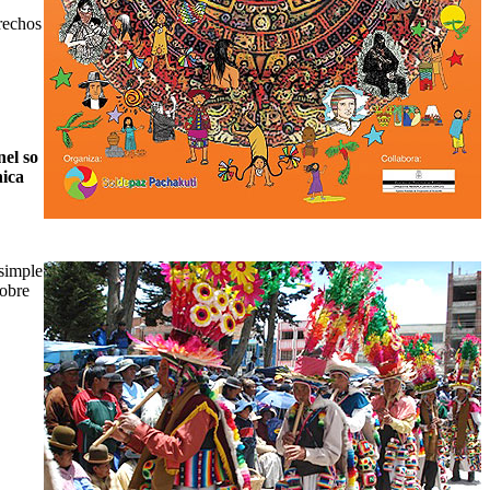
rechos
nel so
nica
simple
sobre