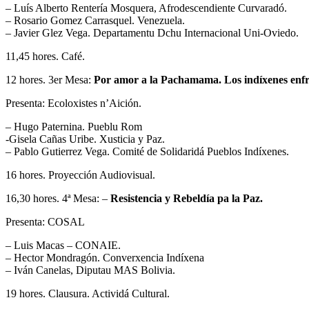
– Luís Alberto Rentería Mosquera, Afrodescendiente Curvaradó.
– Rosario Gomez Carrasquel. Venezuela.
– Javier Glez Vega. Departamentu Dchu Internacional Uni-Oviedo.
11,45 hores. Café.
12 hores. 3er Mesa:
Por amor a la Pachamama. Los indíxenes enfrí
Presenta: Ecoloxistes n’Aición.
– Hugo Paternina. Pueblu Rom
-Gisela Cañas Uribe. Xusticia y Paz.
– Pablo Gutierrez Vega. Comité de Solidaridá Pueblos Indíxenes.
16 hores. Proyección Audiovisual.
16,30 hores. 4ª Mesa: –
Resistencia y Rebeldía pa la Paz.
Presenta: COSAL
– Luis Macas – CONAIE.
– Hector Mondragón. Converxencia Indíxena
– Iván Canelas, Diputau MAS Bolivia.
19 hores. Clausura. Actividá Cultural.