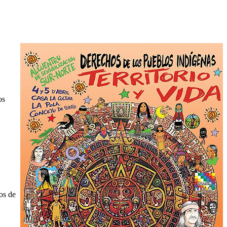
os
os de