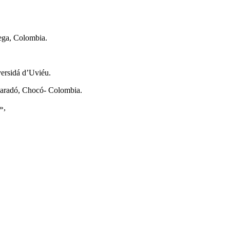
ega, Colombia.
ersidá d’Uviéu.
varadó, Chocó- Colombia.
»,