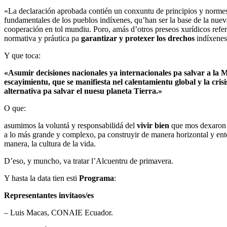
«La declaración aprobada contién un conxuntu de principios y normes
fundamentales de los pueblos indíxenes, qu’han ser la base de la nueva 
cooperación en tol mundiu. Poro, amás d’otros preseos xurídicos refer
normativa y práutica pa
garantizar y protexer los drechos
indíxenes
Y que toca:
«Asumir decisiones nacionales ya internacionales pa salvar a la 
escayimientu, que se manifiesta nel calentamientu global y la cris
alternativa pa salvar el nuesu planeta Tierra.»
O que:
asumimos la voluntá y responsabilidá del
vivir bien
que mos dexaron n
a lo más grande y complexo, pa construyir de manera horizontal y ente to
manera, la cultura de la vida.
D’eso, y muncho, va tratar l’Alcuentru de primavera.
Y hasta la data tien esti
Programa
:
Representantes invitaos/es
– Luis Macas, CONAIE Ecuador.