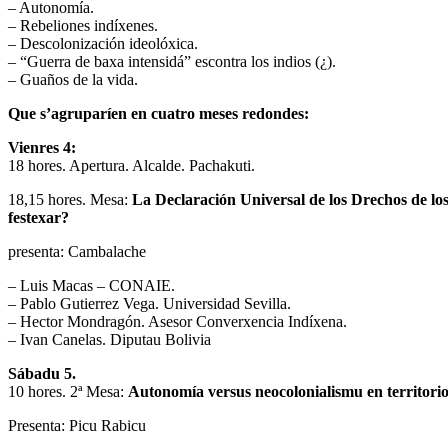
– Autonomía.
– Rebeliones indíxenes.
– Descolonización ideolóxica.
– “Guerra de baxa intensidá” escontra los indios (¿).
– Guaños de la vida.
Que s’agruparíen en cuatro meses redondes:
Vienres 4:
18 hores. Apertura. Alcalde. Pachakuti.
18,15 hores. Mesa:
La Declaración Universal de los Drechos de lo
festexar?
presenta: Cambalache
– Luis Macas – CONAIE.
– Pablo Gutierrez Vega. Universidad Sevilla.
– Hector Mondragón. Asesor Converxencia Indíxena.
– Ivan Canelas. Diputau Bolivia
Sábadu 5.
10 hores. 2ª Mesa:
Autonomía versus neocolonialismu en territorios
Presenta: Picu Rabicu