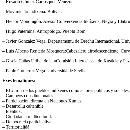
– Rosario Gómez Carrasquel. Venezuela.
– Movimiento indíxena. Bolivia.
– Hector Mondragón. Asesor Converxencia Indíxena, Negra y Llabri
– Hugo Paternina. Antropólogo. Pueblu Rom
– Javier Gonzalez Vega. Departamentu de Drechu Internacional. Univ
– Luís Alberto Renteria Mosquera:Cabezaleru afrodescendiente. Cur
– Gisela Cañas Uribe: de la «Comisión Intereclesial de Xusticia y Paz
– Pablo Gutierrez Vega. Universidá de Sevilla.
Exes temátiques:
– El xurdir de los pueblos indíxenes como actores políticos y sociales.
– Cambeos constitucionales.
– Participación direuta en Naciones Xuníes.
– Desarrollu caltenible.
– Identidá.
– Ciudadanía multicultural.
– Democracia participativa.
– Territorialidá.