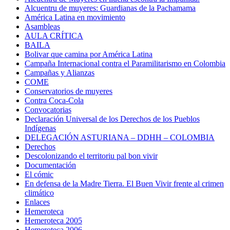
Alcuentru de muyeres: Guardianas de la Pachamama
América Latina en movimiento
Asambleas
AULA CRÍTICA
BAILA
Bolivar que camina por América Latina
Campaña Internacional contra el Paramilitarismo en Colombia
Campañas y Alianzas
COME
Conservatorios de muyeres
Contra Coca-Cola
Convocatorias
Declaración Universal de los Derechos de los Pueblos
Indígenas
DELEGACIÓN ASTURIANA – DDHH – COLOMBIA
Derechos
Descolonizando el territoriu pal bon vivir
Documentación
El cómic
En defensa de la Madre Tierra. El Buen Vivir frente al crimen
climático
Enlaces
Hemeroteca
Hemeroteca 2005
Hemeroteca 2006