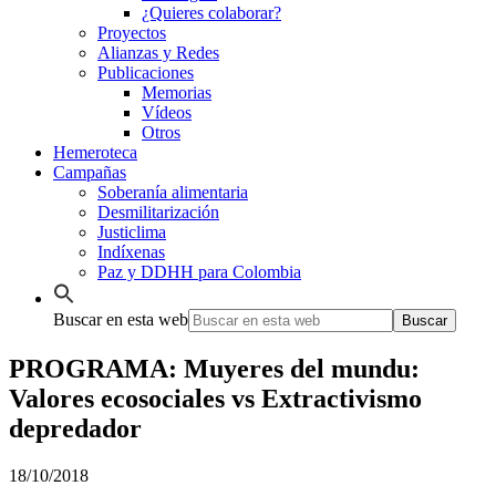
¿Quieres colaborar?
Proyectos
Alianzas y Redes
Publicaciones
Memorias
Vídeos
Otros
Hemeroteca
Campañas
Soberanía alimentaria
Desmilitarización
Justiclima
Indíxenas
Paz y DDHH para Colombia
Buscar en esta web
PROGRAMA: Muyeres del mundu:
Valores ecosociales vs Extractivismo
depredador
18/10/2018