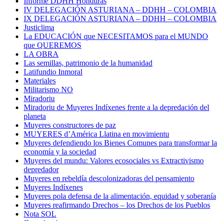
Informe DDHH Honduras
IV DELEGACIÓN ASTURIANA – DDHH – COLOMBIA
IX DELEGACIÓN ASTURIANA – DDHH – COLOMBIA
Justiclima
La EDUCACIÓN que NECESITAMOS para el MUNDO
que QUEREMOS
LA OBRA
Las semillas, patrimonio de la humanidad
Latifundio Inmoral
Materiales
Militarismo NO
Miradoriu
Miradoriu de Muyeres Indíxenes frente a la depredación del
planeta
Muyeres constructores de paz
MUYERES d’América Llatina en movimientu
Muyeres defendiendo los Bienes Comunes para transformar la
economía y la sociedad
Muyeres del mundu: Valores ecosociales vs Extractivismo
depredador
Muyeres en rebeldía descolonizadoras del pensamiento
Muyeres Indíxenes
Muyeres pola defensa de la alimentación, equidad y soberanía
Muyeres reafirmando Drechos – los Drechos de los Pueblos
Nota SOL