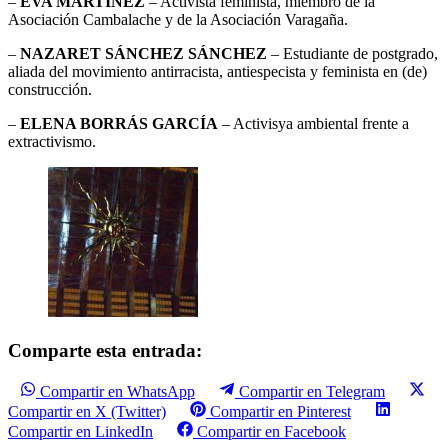
–
EVA MARTÍNEZ
– Activista feminista, miembro de la
Asociación Cambalache y de la Asociación Varagaña.
–
NAZARET SÁNCHEZ SÁNCHEZ
– Estudiante de postgrado,
aliada del movimiento antirracista, antiespecista y feminista en (de)
construcción.
–
ELENA BORRÁS GARCÍA
– Activisya ambiental frente a
extractivismo.
Comparte esta entrada:
Compartir en WhatsApp
Compartir en Telegram
Compartir en X (Twitter)
Compartir en Pinterest
Compartir en LinkedIn
Compartir en Facebook