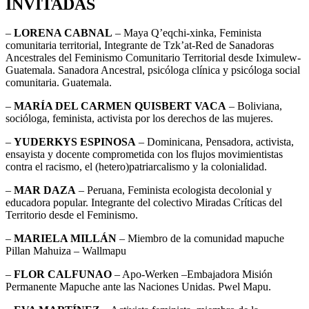
INVITADAS
–
LORENA CABNAL
– Maya Q’eqchi-xinka, Feminista
comunitaria territorial, Integrante de Tzk’at-Red de Sanadoras
Ancestrales del Feminismo Comunitario Territorial desde Iximulew-
Guatemala. Sanadora Ancestral, psicóloga clínica y psicóloga social
comunitaria. Guatemala.
–
MARÍA DEL CARMEN QUISBERT VACA
– Boliviana,
socióloga, feminista, activista por los derechos de las mujeres.
–
YUDERKYS ESPINOSA
– Dominicana, Pensadora, activista,
ensayista y docente comprometida con los flujos movimientistas
contra el racismo, el (hetero)patriarcalismo y la colonialidad.
–
MAR DAZA
– Peruana, Feminista ecologista decolonial y
educadora popular. Integrante del colectivo Miradas Críticas del
Territorio desde el Feminismo.
–
MARIELA MILLÁN
– Miembro de la comunidad mapuche
Pillan Mahuiza – Wallmapu
–
FLOR CALFUNAO
– Apo-Werken –Embajadora Misión
Permanente Mapuche ante las Naciones Unidas. Pwel Mapu.