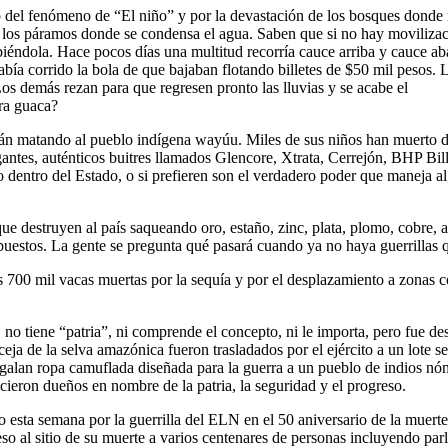
to del fenómeno de “El niño” y por la devastación de los bosques donde
en los páramos donde se condensa el agua. Saben que si no hay moviliza
biéndola. Hace pocos días una multitud recorría cauce arriba y cauce ab
ía corrido la bola de que bajaban flotando billetes de $50 mil pesos. 
Los demás rezan para que regresen pronto las lluvias y se acabe el
tra guaca?
están matando al pueblo indígena wayúu. Miles de sus niños han muerto 
gantes, auténticos buitres llamados Glencore, Xtrata, Cerrejón, BHP Bill
ntro del Estado, o si prefieren son el verdadero poder que maneja al
que destruyen al país saqueando oro, estaño, zinc, plata, plomo, cobre,
puestos. La gente se pregunta qué pasará cuando ya no haya guerrillas 
s 700 mil vacas muertas por la sequía y por el desplazamiento a zonas c
tiene “patria”, ni comprende el concepto, ni le importa, pero fue desp
a de la selva amazónica fueron trasladados por el ejército a un lote s
egalan ropa camuflada diseñada para la guerra a un pueblo de indios nó
ecieron dueños en nombre de la patria, la seguridad y el progreso.
 esta semana por la guerrilla del ELN en el 50 aniversario de la muert
eso al sitio de su muerte a varios centenares de personas incluyendo par