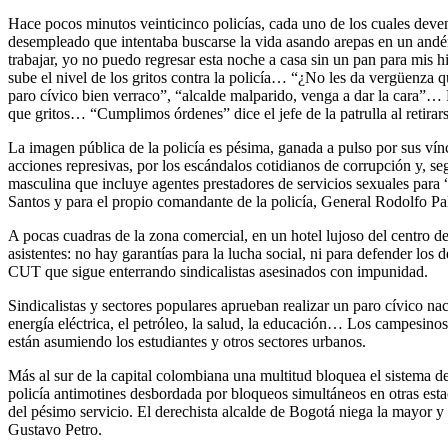
Hace pocos minutos veinticinco policías, cada uno de los cuales deve
desempleado que intentaba buscarse la vida asando arepas en un andé
trabajar, yo no puedo regresar esta noche a casa sin un pan para mis
sube el nivel de los gritos contra la policía… “¿No les da vergüenza q
paro cívico bien verraco”, “alcalde malparido, venga a dar la cara”… 
que gritos… “Cumplimos órdenes” dice el jefe de la patrulla al retirar
La imagen pública de la policía es pésima, ganada a pulso por sus vínc
acciones represivas, por los escándalos cotidianos de corrupción y, se
masculina que incluye agentes prestadores de servicios sexuales para 
Santos y para el propio comandante de la policía, General Rodolfo P
A pocas cuadras de la zona comercial, en un hotel lujoso del centro 
asistentes: no hay garantías para la lucha social, ni para defender lo
CUT que sigue enterrando sindicalistas asesinados con impunidad.
Sindicalistas y sectores populares aprueban realizar un paro cívico nac
energía eléctrica, el petróleo, la salud, la educación… Los campesin
están asumiendo los estudiantes y otros sectores urbanos.
Más al sur de la capital colombiana una multitud bloquea el sistema de 
policía antimotines desbordada por bloqueos simultáneos en otras est
del pésimo servicio. El derechista alcalde de Bogotá niega la mayor y 
Gustavo Petro.