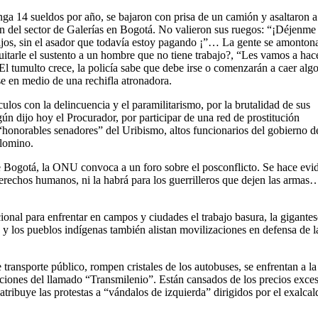
nga 14 sueldos por año, se bajaron con prisa de un camión y asaltaron a
n del sector de Galerías en Bogotá. No valieron sus ruegos: “¡Déjenme
 hijos, sin el asador que todavía estoy pagando ¡”… La gente se amonto
uitarle el sustento a un hombre que no tiene trabajo?, “Les vamos a hac
El tumulto crece, la policía sabe que debe irse o comenzarán a caer alg
se en medio de una rechifla atronadora.
ulos con la delincuencia y el paramilitarismo, por la brutalidad de sus
gún dijo hoy el Procurador, por participar de una red de prostitución
“honorables senadores” del Uribismo, altos funcionarios del gobierno d
alomino.
de Bogotá, la ONU convoca a un foro sobre el posconflicto. Se hace ev
s derechos humanos, ni la habrá para los guerrilleros que dejen las arma
ional para enfrentar en campos y ciudades el trabajo basura, la gigantesc
os y los pueblos indígenas también alistan movilizaciones en defensa d
transporte público, rompen cristales de los autobuses, se enfrentan a la
aciones del llamado “Transmilenio”. Están cansados de los precios exce
atribuye las protestas a “vándalos de izquierda” dirigidos por el exalcal