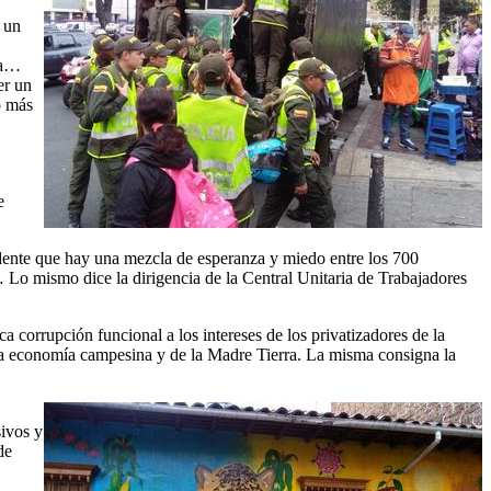
 un
na…
er un
o más
e
idente que hay una mezcla de esperanza y miedo entre los 700
s… Lo mismo dice la dirigencia de la Central Unitaria de Trabajadores
a corrupción funcional a los intereses de los privatizadores de la
e la economía campesina y de la Madre Tierra. La misma consigna la
sivos y
de