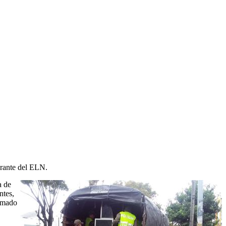
grante del ELN.
a de
ntes,
armado