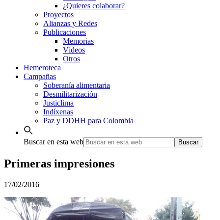
¿Quieres colaborar?
Proyectos
Alianzas y Redes
Publicaciones
Memorias
Vídeos
Otros
Hemeroteca
Campañas
Soberanía alimentaria
Desmilitarización
Justiclima
Indíxenas
Paz y DDHH para Colombia
Buscar en esta web
Primeras impresiones
17/02/2016