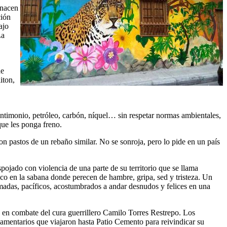
 nacen
ción
ajo
La
de
iton,
 antimonio, petróleo, carbón, níquel… sin respetar normas ambientales,
que les ponga freno.
on pastos de un rebaño similar. No se sonroja, pero lo pide en un país
ojado con violencia de una parte de su territorio que se llama
eco en la sabana donde perecen de hambre, gripa, sed y tristeza. Un
madas, pacíficos, acostumbrados a andar desnudos y felices en una
e en combate del cura guerrillero Camilo Torres Restrepo. Los
lamentarios que viajaron hasta Patio Cemento para reivindicar su