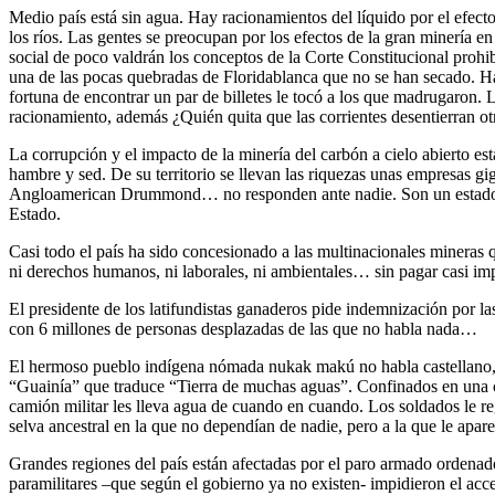
Medio país está sin agua. Hay racionamientos del líquido por el efec
los ríos. Las gentes se preocupan por los efectos de la gran minería 
social de poco valdrán los conceptos de la Corte Constitucional prohi
una de las pocas quebradas de Floridablanca que no se han secado. Hab
fortuna de encontrar un par de billetes le tocó a los que madrugaron. 
racionamiento, además ¿Quién quita que las corrientes desentierran o
La corrupción y el impacto de la minería del carbón a cielo abierto 
hambre y sed. De su territorio se llevan las riquezas unas empresas gi
Angloamerican Drummond… no responden ante nadie. Son un estado de
Estado.
Casi todo el país ha sido concesionado a las multinacionales mineras 
ni derechos humanos, ni laborales, ni ambientales… sin pagar casi im
El presidente de los latifundistas ganaderos pide indemnización por la
con 6 millones de personas desplazadas de las que no habla nada…
El hermoso pueblo indígena nómada nukak makú no habla castellano, no 
“Guainía” que traduce “Tierra de muchas aguas”. Confinados en una cej
camión militar les lleva agua de cuando en cuando. Los soldados le r
selva ancestral en la que no dependían de nadie, pero a la que le apar
Grandes regiones del país están afectadas por el paro armado ordenado
paramilitares –que según el gobierno ya no existen- impidieron el acc