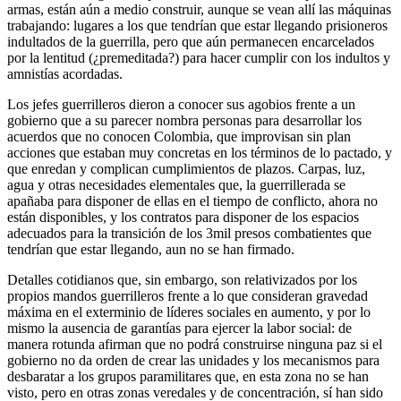
armas, están aún a medio construir, aunque se vean allí las máquinas
trabajando: lugares a los que tendrían que estar llegando prisioneros
indultados de la guerrilla, pero que aún permanecen encarcelados
por la lentitud (¿premeditada?) para hacer cumplir con los indultos y
amnistías acordadas.
Los jefes guerrilleros dieron a conocer sus agobios frente a un
gobierno que a su parecer nombra personas para desarrollar los
acuerdos que no conocen Colombia, que improvisan sin plan
acciones que estaban muy concretas en los términos de lo pactado, y
que enredan y complican cumplimientos de plazos. Carpas, luz,
agua y otras necesidades elementales que, la guerrillerada se
apañaba para disponer de ellas en el tiempo de conflicto, ahora no
están disponibles, y los contratos para disponer de los espacios
adecuados para la transición de los 3mil presos combatientes que
tendrían que estar llegando, aun no se han firmado.
Detalles cotidianos que, sin embargo, son relativizados por los
propios mandos guerrilleros frente a lo que consideran gravedad
máxima en el exterminio de líderes sociales en aumento, y por lo
mismo la ausencia de garantías para ejercer la labor social: de
manera rotunda afirman que no podrá construirse ninguna paz si el
gobierno no da orden de crear las unidades y los mecanismos para
desbaratar a los grupos paramilitares que, en esta zona no se han
visto, pero en otras zonas veredales y de concentración, sí han sido