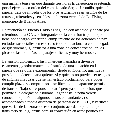
una mañana tensa en que durante tres horas la delegación es retenida
por el ejército por orden del comisionado Sergio Jaramillo, quien al
parecer trata de impedir que los ojos asturianos sean testigos de los
retrasos, reiterados y sensibles, en la zona veredal de La Elvira,
municipio de Buenos Aires.
La retención en Pueblo Unido es seguida con atención y debate por
miembros de la ONU, e integrantes de la comisión tripartita que
tiene por encargo verificar el cumplimiento de los acuerdos de paz
en todos sus detalles: en este caso todo lo relacionado con la llegada
de guerrilleras y guerrilleros a una zona de concentración, en los
picos de las montañas, en parajes difíciles y muy hermosos.
La tensión diplomática, las numerosas llamadas a diversos
estamentos, y sobremanera lo absurdo de una situación en la que
parece que se quiere experimentar, desde el gobierno, una nueva
presión que determinaría quienes sí y quienes no pueden ser testigos
de algunas chapuzas que se han estado produciendo para poder
cumplir plazos y compromisos.. se libera con un aparente permiso
de tránsito “bajo su responsabilidad” pero ya sin retención, que
permite a la delegación asturiana llegar hasta la zona veredal,
conocer la opinión de algunos de sus comandantes, estar
acompañados a media distancia de personal de la ONU, y verificar
que varias de las zonas de este conjunto acordado para tiempo
transitorio de la guerrilla para su conversión en actor político sin