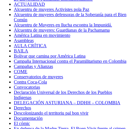
ACTUALIDAD
Alcuentru de muyeres Activistes pola Paz
Alcuentru de muyeres defensoras de la Soberanía para el Bien
Común
Alcuentru de Muyeres en llucha escontra la Impunidá.
Alcuentru de muyeres: Guardianas de la Pachamama
América Latina en movimiento
Asambleas
AULA CRÍTICA
BAILA
Bolivar que camina por América Latina
Campaña Internacional contra el Paramilitarismo en Colombia
Campañas y Alianzas
COME
Conservatorios de muyeres
Contra Coca-Cola
Convocatorias
Declaración Universal de los Derechos de los Pueblos
Indígenas
DELEGACIÓN ASTURIANA – DDHH – COLOMBIA
Derechos
Descolonizando el territoriu pal bon vivir
Documentación
El cómic
En defensa de la Madre Tierra. El Buen Vivir frente al crimen