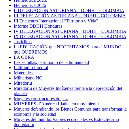
Hemeroteca 2025.
Hemeroteca 2026
II DELEGACIÓN ASTURIANA – DDHH – COLOMBIA
III DELEGACIÓN ASTURIANA – DDHH – COLOMBIA
III Encuentro Internacional “Territorio y Vida”
Informe DDHH Honduras
IV DELEGACIÓN ASTURIANA – DDHH – COLOMBIA
IX DELEGACIÓN ASTURIANA – DDHH – COLOMBIA
Justiclima
La EDUCACIÓN que NECESITAMOS para el MUNDO
que QUEREMOS
LA OBRA
Las semillas, patrimonio de la humanidad
Latifundio Inmoral
Materiales
Militarismo NO
Miradoriu
Miradoriu de Muyeres Indíxenes frente a la depredación del
planeta
Muyeres constructores de paz
MUYERES d’América Llatina en movimientu
Muyeres defendiendo los Bienes Comunes para transformar la
economía y la sociedad
Muyeres del mundu: Valores ecosociales vs Extractivismo
depredador