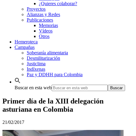
¿Quieres colaborar?
Proyectos
Alianzas y Redes
Publicaciones
Memorias
Vídeos
Otros
Hemeroteca
Campañas
Soberanía alimentaria
Desmilitarización
Justiclima
Indíxenas
Paz y DDHH para Colombia
Buscar en esta web
Primer día de la XIII delegación
asturiana en Colombia
21/02/2017