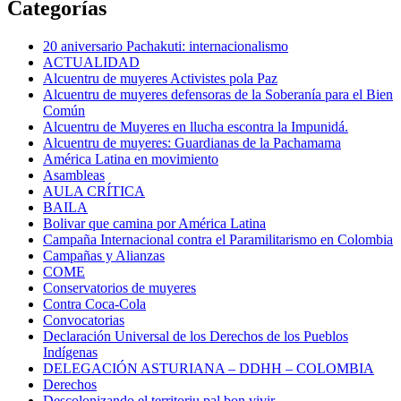
Categorías
20 aniversario Pachakuti: internacionalismo
ACTUALIDAD
Alcuentru de muyeres Activistes pola Paz
Alcuentru de muyeres defensoras de la Soberanía para el Bien
Común
Alcuentru de Muyeres en llucha escontra la Impunidá.
Alcuentru de muyeres: Guardianas de la Pachamama
América Latina en movimiento
Asambleas
AULA CRÍTICA
BAILA
Bolivar que camina por América Latina
Campaña Internacional contra el Paramilitarismo en Colombia
Campañas y Alianzas
COME
Conservatorios de muyeres
Contra Coca-Cola
Convocatorias
Declaración Universal de los Derechos de los Pueblos
Indígenas
DELEGACIÓN ASTURIANA – DDHH – COLOMBIA
Derechos
Descolonizando el territoriu pal bon vivir