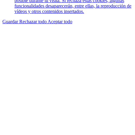
posible durante tu visita. Si rechaza estas cookies, algunas
funcionalidades desaparecerán, entre ellas, la reproducción de
vídeos y otros contenidos insertados.
Guardar
Rechazar todo
Aceptar todo