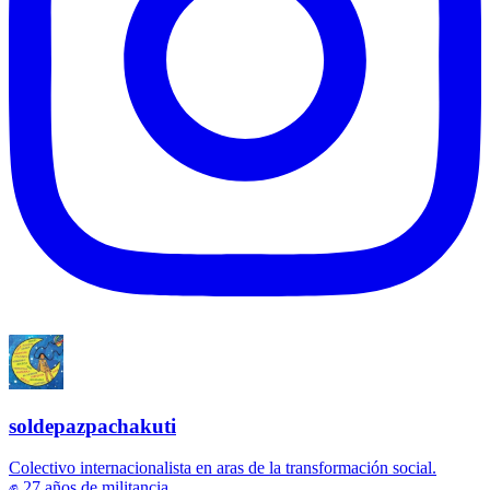
soldepazpachakuti
Colectivo internacionalista en aras de la transformación social.
✊ 27 años de militancia.