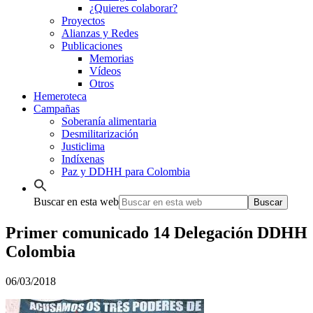
¿Quieres colaborar?
Proyectos
Alianzas y Redes
Publicaciones
Memorias
Vídeos
Otros
Hemeroteca
Campañas
Soberanía alimentaria
Desmilitarización
Justiclima
Indíxenas
Paz y DDHH para Colombia
Buscar en esta web
Primer comunicado 14 Delegación DDHH
Colombia
06/03/2018