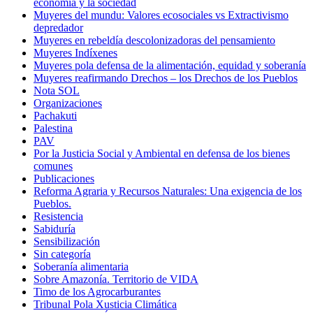
economía y la sociedad
Muyeres del mundu: Valores ecosociales vs Extractivismo
depredador
Muyeres en rebeldía descolonizadoras del pensamiento
Muyeres Indíxenes
Muyeres pola defensa de la alimentación, equidad y soberanía
Muyeres reafirmando Drechos – los Drechos de los Pueblos
Nota SOL
Organizaciones
Pachakuti
Palestina
PAV
Por la Justicia Social y Ambiental en defensa de los bienes
comunes
Publicaciones
Reforma Agraria y Recursos Naturales: Una exigencia de los
Pueblos.
Resistencia
Sabiduría
Sensibilización
Sin categoría
Soberanía alimentaria
Sobre Amazonía. Territorio de VIDA
Timo de los Agrocarburantes
Tribunal Pola Xusticia Climática