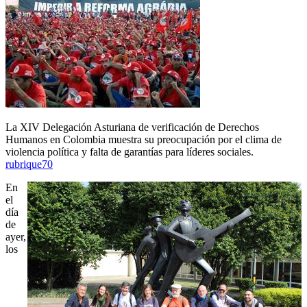
La XIV Delegación Asturiana de verificación de Derechos
Humanos en Colombia muestra su preocupación por el clima de
violencia política y falta de garantías para líderes sociales.
rubrique70
En
el
día
de
ayer,
los