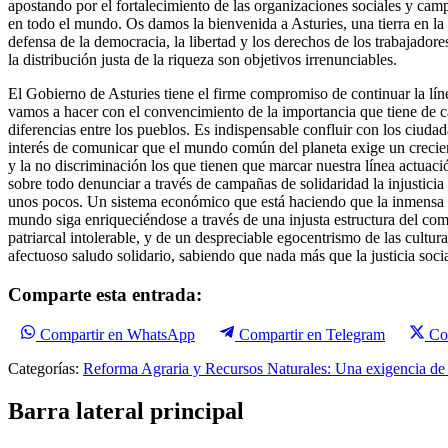
apostando por el fortalecimiento de las organizaciones sociales y camp
en todo el mundo. Os damos la bienvenida a Asturies, una tierra en la 
defensa de la democracia, la libertad y los derechos de los trabajador
la distribución justa de la riqueza son objetivos irrenunciables.
El Gobierno de Asturies tiene el firme compromiso de continuar la lín
vamos a hacer con el convencimiento de la importancia que tiene de c
diferencias entre los pueblos. Es indispensable confluir con los ciuda
interés de comunicar que el mundo común del planeta exige un crecient
y la no discriminación los que tienen que marcar nuestra línea actuació
sobre todo denunciar a través de campañas de solidaridad la injustici
unos pocos. Un sistema económico que está haciendo que la inmensa m
mundo siga enriqueciéndose a través de una injusta estructura del come
patriarcal intolerable, y de un despreciable egocentrismo de las cult
afectuoso saludo solidario, sabiendo que nada más que la justicia socia
Comparte esta entrada:
Compartir en WhatsApp
Compartir en Telegram
Co
Categorías:
Reforma Agraria y Recursos Naturales: Una exigencia de 
Barra lateral principal