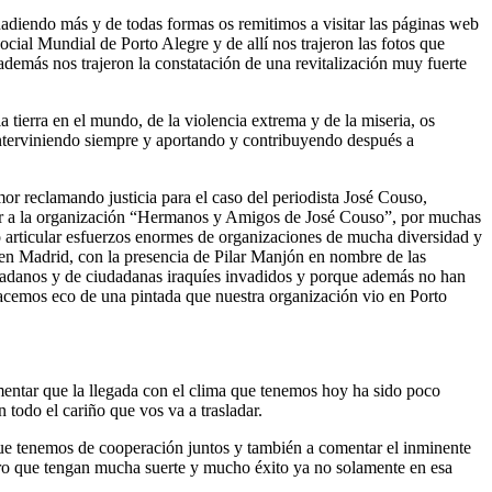
ñadiendo más y de todas formas os remitimos a visitar las páginas web
cial Mundial de Porto Alegre y de allí nos trajeron las fotos que
 además nos trajeron la constatación de una revitalización muy fuerte
la tierra en el mundo, de la violencia extrema y de la miseria, os
nterviniendo siempre y aportando y contribuyendo después a
r reclamando justicia para el caso del periodista José Couso,
itar a la organización “Hermanos y Amigos de José Couso”, por muchas
o articular esfuerzos enormes de organizaciones de mucha diversidad y
 en Madrid, con la presencia de Pilar Manjón en nombre de las
udadanos y de ciudadanas iraquíes invadidos y porque además no han
 hacemos eco de una pintada que nuestra organización vio en Porto
entar que la llegada con el clima que tenemos hoy ha sido poco
todo el cariño que vos va a trasladar.
que tenemos de cooperación juntos y también a comentar el inminente
ro que tengan mucha suerte y mucho éxito ya no solamente en esa