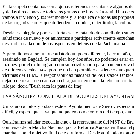
En la carpeta contamos con algunas referencias escritas de algunos de
y de las direcciones de todos los grupos que hoy están aquí. Una dele
vamos a ir viendo y los testimonios y la fortaleza de todas las propues
de las organizaciones que defienden la comida, el territorio, la cultu
Desde esa alegría y por esas fortalezas y tratando de contribuir a super
saludamos de nuevo y os animamos a participar activamente escuchand
desarrollar cada uno de los aspectos en defensa de la Pachamama.
Y permitidnos ahora un recordatorio un poco diferente, hace un año, 
asesinado en Bagdad. Se cumplen hoy dos años, no podemos estar en l
razones: por el éxito logrado con su movilización para mantener viva
de diferentes colectivos, porque no han permitido el silencio que qu
víctimas del 11 M., la responsabilidad macabra de los Estados Unidos
dejado de resaltar en cada acto el sagrado derecho a la rebelión cont
Alegre, decía:”Bush saca las patas de Iraq”.
EVA SÁNCHEZ, CONCEJALA DE SOCIALES DEL AYUNTAMI
Un saludo a todos y todas desde el Ayuntamiento de Siero y especial
difícil, y espero que si ya que no podemos mejorar lo del tiempo, que
Quisiéramos saludar especialmente a la representante del MST de Bras
comienzo de la Marcha Nacional por la Reforma Agraria en Brasil el
marcha, sino el objetivo final de esa reforma. Desde aquí todo mi apo