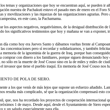
 los temas y organizaciones que hoy se encuentran aquí, se pueden ir a
gación nuestra de Pachakuti estuvo el pasado mes de enero en el Foro So
tas y movilizaciones y las riquezas de las organizaciones agrarias. Pero
ra campesina, en este caso, la Pachamama.
ar los aspectos negativos, negativísimos, de la desigual distribución de 
o los significativos testimonios que hoy y mañana se van a exponer, i
un día como hoy era Jueves Santo y dábamos vueltas frente al Campoamo
as concentraciones pero sí recordar y solidarizarnos, y también felic
 la memoria de la ignominia de la guerra de Iraq, porque han conseguid
ería comprar con dinero a los familiares, porque siguen denunciando hoy
, no sólo en la muerte de José Couso sino en la de miles y miles de ci
ra el invasor que tiene el pueblo iraquí. En memoria de José Couso nos
ENTO DE POLA DE SIERO.
mente a los que venís de más lejos que supone un esfuerzo añadido. Lam
 nos resulta más complicado, sé que la organización compensará esto con 
il, que, nos ha recordado los proyectos de cooperación internacional 
 próximos 1 de mayo. Desde aquí, desde el Ayuntamiento de Siero espe
yo y un saludo especialmente para ella.