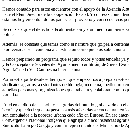
Hemos contado para estos encuentros con el apoyo de la Axencia Asturi
hace el Plan Director de la Cooperación Estatal. Y con esas coinciden
estamos hoy encontrándonos para sacar provecho y consecuencias pos
Se constata que el derecho a la alimentación y a un medio ambiente sa
políticas.
Además, se constata que temas como el hambre que golpea a centenas d
biodiversidad y la condena a la extinción como pueblos soberanos a 
Hemos preparado un programa que seguro todos y todas tendréis ya y 
y la Concejala de Sociales del Ayuntamiento anfitrión, de Siero, Eva
Agraria” de la Vía Campesina internacional.
Por nuestra parte desde el tiempo en que empezamos a preparar estos en
sindicatos agrarios, a estudiantes de biología, medicina, medio ambie
aquellas personas y organizaciones que trabajan y colaboran con los pa
jornadas.
En el entendido de las políticas agrarias del mundo globalizado en el
bien hay que decir que las personas más afectadas se encuentran en 
son empujados a la pobreza urbana cada año en Europa. En ese entendi
Convergencia Nacional indígena que agrupa a cinco instancias agrar
Sindicato Labrego Galego y con un representante del Ministerio de Ag