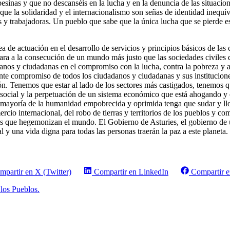
esinas y que no descanséis en la lucha y en la denuncia de las situacion
que la solidaridad y el internacionalismo son señas de identidad inequí
es y trabajadoras. Un pueblo que sabe que la única lucha que se pierde e
ea de actuación en el desarrollo de servicios y principios básicos de 
ara a la consecución de un mundo más justo que las sociedades civiles d
danos y ciudadanas en el compromiso con la lucha, contra la pobreza y a
e compromiso de todos los ciudadanos y ciudadanas y sus instituciones. S
n. Tenemos que estar al lado de los sectores más castigados, tenemos que
a social y la perpetuación de un sistema económico que está ahogando y 
ayoría de la humanidad empobrecida y oprimida tenga que sudar y llora
rcio internacional, del robo de tierras y territorios de los pueblos y co
uras que hegemonizan el mundo. El Gobierno de Asturies, el gobierno de 
l y una vida digna para todas las personas traerán la paz a este planeta
mpartir en X (Twitter)
Compartir en LinkedIn
Compartir 
los Pueblos.