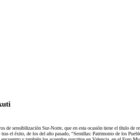
kuti
os de sensibilización Sur-Norte, que en esta ocasión tiene el título de
ras el éxito, de los del año pasado, “Semillas: Patrimonio de los Pueb
 encuentro y también los acuerdos suscritos en Valencia, en el Foro M