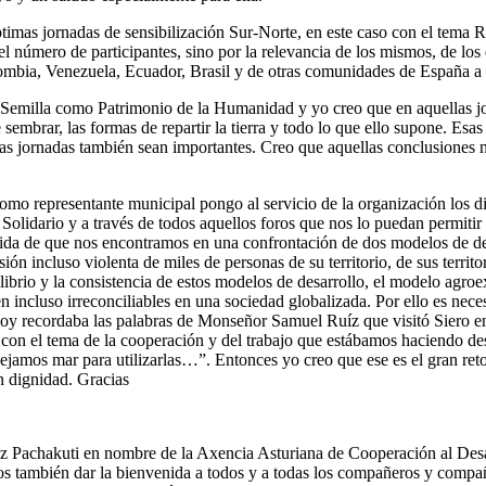
ptimas jornadas de sensibilización Sur-Norte, en este caso con el tema
 número de participantes, sino por la relevancia de los mismos, de los q
ombia, Venezuela, Ecuador, Brasil y de otras comunidades de España a
 Semilla como Patrimonio de la Humanidad y yo creo que en aquellas jo
 sembrar, las formas de repartir la tierra y todo lo que ello supone. Esa
as jornadas también sean importantes. Creo que aquellas conclusiones no
mo representante municipal pongo al servicio de la organización los di
Solidario y a través de todos aquellos foros que nos lo puedan permitir
dida de que nos encontramos en una confrontación de dos modelos de desa
incluso violenta de miles de personas de su territorio, de sus territorio
brio y la consistencia de estos modelos de desarrollo, el modelo agroex
cen incluso irreconciliables en una sociedad globalizada. Por ello es n
oy recordaba las palabras de Monseñor Samuel Ruíz que visitó Siero e
on el tema de la cooperación y del trabajo que estábamos haciendo de
ejamos mar para utilizarlas…”. Entonces yo creo que ese es el gran re
n dignidad. Gracias
 Pachakuti en nombre de la Axencia Asturiana de Cooperación al Desarro
 también dar la bienvenida a todos y a todas los compañeros y compañer