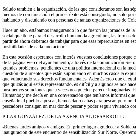
Saludo también a la organización, de las que consideramos son las sé
medios de comunicación el primer éxito está conseguido, no sólo por el
hablando y discutiendo con personas de tantas organizaciones de Col
Hace un año, estábamos inaugurando lo que fueron las jornadas de la
social que tiene para el desarrollo humano la agricultura, las formas de
partir de ahora debemos de trabajar para que esas repercusiones en est
posibilidades de cada uno actuar.
En esta ocasión esperamos con interés vuestras conclusiones porque co
de la página web del ayuntamiento, a través de la comunicación Siero 
grandes problemas, pendientes de una política internacional en la me
cuestión de alimentos que están suponiendo en muchos casos la expulsión 
que vulnerando sus derechos fundamentales. Además creo que el equili
que quizás aquí estáis representando, es difícil y a algunos se nos ha
busquemos soluciones que a veces nos pueden parecer imaginarias. H
Humanos y me decía en una conversación que teníamos informal que c
enseñado al pueblo a pescar, hemos dado cañas para pescar, pero no d
pescadores consigan un mar donde pescar y poder seguir viviendo co
PILAR GONZÁLEZ, DE LA AXENCIA AL DESARROLLU
-Buenas tardes amigos y amigas. En primer lugar agradecer a Soldepaz
inauguración de este encuentro de sensibilización Sur-Norte. Queremos