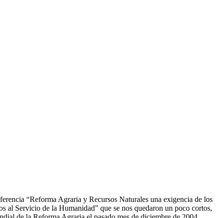
 referencia “Reforma Agraria y Recursos Naturales una exigencia de los
los al Servicio de la Humanidad” que se nos quedaron un poco cortos,
undial de la Reforma Agraria el pasado mes de diciembre de 2004.