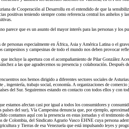
ana de Cooperación al Desarrollu en el entendido de que la sensibiliza
cias positivas teniendo siempre como referencia central los anhelos y l
itivas.
no parece que es un asunto del mayor interés para las personas y los pue
e personas especialmente en África, Asia y América Latina o el grave 
los campesinos y campesinas de todo el mundo nos deben provocar refle
que incluye la apertura con el acompañamiento de Pilar González Acer
 Sánchez a las que agradecemos su presencia y colaboración. Después d
cuentros nos hemos dirigido a diferentes sectores sociales de Asturias, a
nte , ingeniería, trabajo social, economía. A organizaciones de comerci
íses del Sur. Seguiremos estando en contacto con todos ellos y con toda
 que estamos afectan casi por igual a todos los consumidores y consumido
los países del sur), Vía Campesina denuncia que, por ejemplo, aproxi
do contamos aquí con la presencia en estas jornadas y el testimonio de
ias de Colombia, del Sindicato Agrario Vasco EHNE cuya persona adem
ricultura y Tierras de esa Venezuela que está impulsando leyes y prog