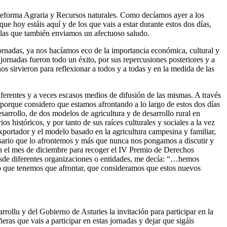
 Reforma Agraria y Recursos naturales. Como decíamos ayer a los
ue hoy estáis aquí y de los que vais a estar durante estos dos días,
 las que también enviamos un afectuoso saludo.
rnadas, ya nos hacíamos eco de la importancia económica, cultural y
s jornadas fueron todo un éxito, por sus repercusiones posteriores y a
s sirvieron para reflexionar a todos y a todas y en la medida de las
ferentes y a veces escasos medios de difusión de las mismas. A través
 porque considero que estamos afrontando a lo largo de estos dos días
rrollo, de dos modelos de agricultura y de desarrollo rural en
s históricos, y por tanto de sus raíces culturales y sociales a la vez
portador y el modelo basado en la agricultura campesina y familiar,
ecesario que lo afrontemos y más que nunca nos pongamos a discutir y
n el mes de diciembre para recoger el IV Premio de Derechos
sde diferentes organizaciones o entidades, me decía: “…hemos
to que tenemos que afrontar, que consideramos que estos nuevos
llu y del Gobierno de Asturies la invitación para participar en la
as que vais a participar en estas jornadas y dejar que sigáis