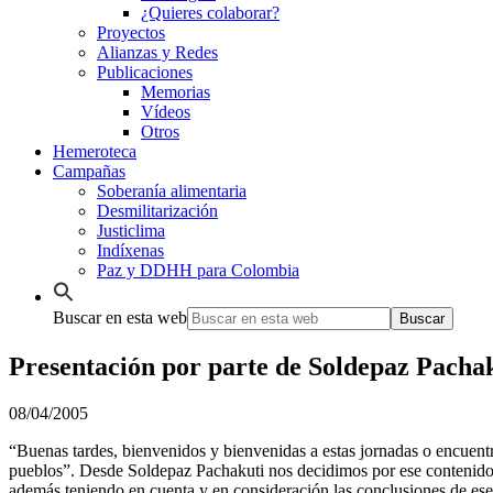
¿Quieres colaborar?
Proyectos
Alianzas y Redes
Publicaciones
Memorias
Vídeos
Otros
Hemeroteca
Campañas
Soberanía alimentaria
Desmilitarización
Justiclima
Indíxenas
Paz y DDHH para Colombia
Buscar en esta web
Presentación por parte de Soldepaz Pacha
08/04/2005
“Buenas tardes, bienvenidos y bienvenidas a estas jornadas o encuentr
pueblos”. Desde Soldepaz Pachakuti nos decidimos por ese contenido t
además teniendo en cuenta y en consideración las conclusiones de ese