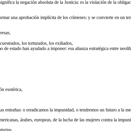
nifica la negación absoluta de la Justicia: es la violación de la obliga
rmar una aprobación implícita de los crímenes: y se convierte en un te
resas,
uestrados, los torturados, los exiliados,
o de estado han ayudado a imponer: esa alianza estratégica entre neoli
ón esotérica,
las entrañas: o erradicamos la impunidad, o tendremos un futuro a la m
mericanas, árabes, europeas, de la lucha de las mujeres contra la impun
turias.