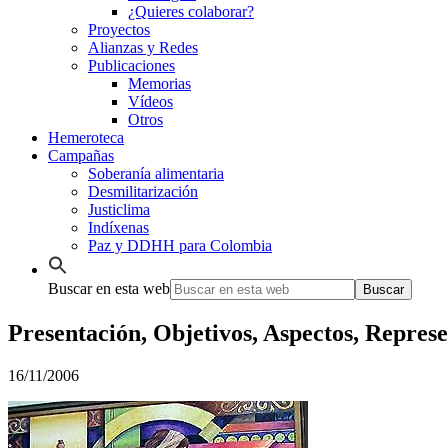
¿Quieres colaborar?
Proyectos
Alianzas y Redes
Publicaciones
Memorias
Vídeos
Otros
Hemeroteca
Campañas
Soberanía alimentaria
Desmilitarización
Justiclima
Indíxenas
Paz y DDHH para Colombia
Buscar en esta web
Presentación, Objetivos, Aspectos, Repres
16/11/2006