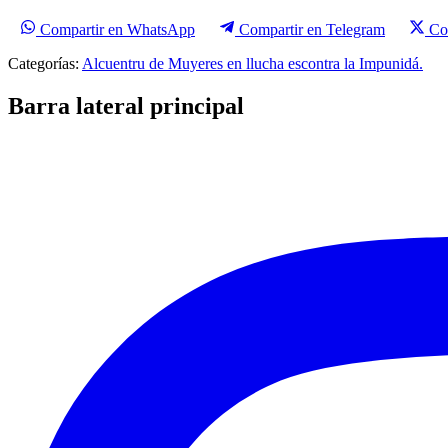
Compartir en WhatsApp
Compartir en Telegram
Co
Categorías:
Alcuentru de Muyeres en llucha escontra la Impunidá.
Barra lateral principal