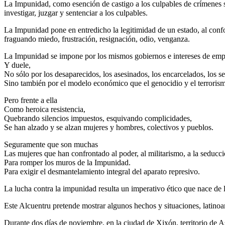
La Impunidad, como esención de castigo a los culpables de crímenes sig
investigar, juzgar y sentenciar a los culpables.
La Impunidad pone en entredicho la legitimidad de un estado, al confo
fraguando miedo, frustración, resignación, odio, venganza.
La Impunidad se impone por los mismos gobiernos e intereses de emp
Y duele,
No sólo por los desaparecidos, los asesinados, los encarcelados, los sec
Sino también por el modelo económico que el genocidio y el terrorism
Pero frente a ella
Como heroica resistencia,
Quebrando silencios impuestos, esquivando complicidades,
Se han alzado y se alzan mujeres y hombres, colectivos y pueblos.
Seguramente que son muchas
Las mujeres que han confrontado al poder, al militarismo, a la seducci
Para romper los muros de la Impunidad.
Para exigir el desmantelamiento integral del aparato represivo.
La lucha contra la impunidad resulta un imperativo ético que nace de 
Este Alcuentru pretende mostrar algunos hechos y situaciones, latinoa
Durante dos días de noviembre, en la ciudad de Xixón, territorio de As