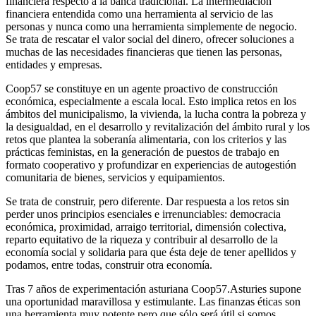
financiera respecto a la banca tradicional. La intermediación
financiera entendida como una herramienta al servicio de las
personas y nunca como una herramienta simplemente de negocio.
Se trata de rescatar el valor social del dinero, ofrecer soluciones a
muchas de las necesidades financieras que tienen las personas,
entidades y empresas.
Coop57 se constituye en un agente proactivo de construcción
económica, especialmente a escala local. Esto implica retos en los
ámbitos del municipalismo, la vivienda, la lucha contra la pobreza y
la desigualdad, en el desarrollo y revitalización del ámbito rural y los
retos que plantea la soberanía alimentaria, con los criterios y las
prácticas feministas, en la generación de puestos de trabajo en
formato cooperativo y profundizar en experiencias de autogestión
comunitaria de bienes, servicios y equipamientos.
Se trata de construir, pero diferente. Dar respuesta a los retos sin
perder unos principios esenciales e irrenunciables: democracia
económica, proximidad, arraigo territorial, dimensión colectiva,
reparto equitativo de la riqueza y contribuir al desarrollo de la
economía social y solidaria para que ésta deje de tener apellidos y
podamos, entre todas, construir otra economía.
Tras 7 años de experimentación asturiana Coop57.Asturies supone
una oportunidad maravillosa y estimulante. Las finanzas éticas son
una herramienta muy potente pero que sólo será útil si somos