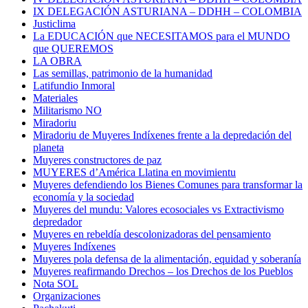
IX DELEGACIÓN ASTURIANA – DDHH – COLOMBIA
Justiclima
La EDUCACIÓN que NECESITAMOS para el MUNDO
que QUEREMOS
LA OBRA
Las semillas, patrimonio de la humanidad
Latifundio Inmoral
Materiales
Militarismo NO
Miradoriu
Miradoriu de Muyeres Indíxenes frente a la depredación del
planeta
Muyeres constructores de paz
MUYERES d’América Llatina en movimientu
Muyeres defendiendo los Bienes Comunes para transformar la
economía y la sociedad
Muyeres del mundu: Valores ecosociales vs Extractivismo
depredador
Muyeres en rebeldía descolonizadoras del pensamiento
Muyeres Indíxenes
Muyeres pola defensa de la alimentación, equidad y soberanía
Muyeres reafirmando Drechos – los Drechos de los Pueblos
Nota SOL
Organizaciones