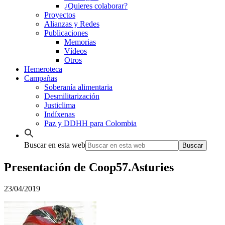
¿Quieres colaborar?
Proyectos
Alianzas y Redes
Publicaciones
Memorias
Vídeos
Otros
Hemeroteca
Campañas
Soberanía alimentaria
Desmilitarización
Justiclima
Indíxenas
Paz y DDHH para Colombia
Buscar en esta web
Presentación de Coop57.Asturies
23/04/2019