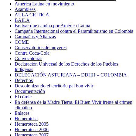
América Latina en movimiento
Asambleas
AULA CRÍTICA
BAILA
Bolivar que camina por América Latina
Campaña Internacional contra el Paramilitarismo en Colombia
Campañas y Alianzas
COME
Conservatorios de muyeres
Contra Coca-Cola
Convocatorias
Declaración Universal de los Derechos de los Pueblos
Indígenas
DELEGACIÓN ASTURIANA – DDHH – COLOMBIA
Derechos
Descolonizando el territoriu pal bon vivir
Documentación
El cómic
En defensa de la Madre Tierra. El Buen Vivir frente al crimen
climático
Enlaces
Hemeroteca
Hemeroteca 2005
Hemeroteca 2006
Hemeroteca 2007