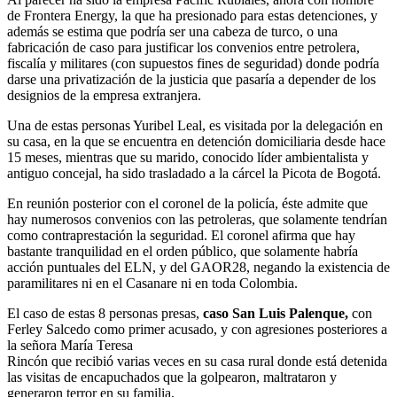
de Frontera Energy, la que ha presionado para estas detenciones, y
además se estima que podría ser una cabeza de turco, o una
fabricación de caso para justificar los convenios entre petrolera,
fiscalía y militares (con supuestos fines de seguridad) donde podría
darse una privatización de la justicia que pasaría a depender de los
designios de la empresa extranjera.
Una de estas personas Yuribel Leal, es visitada por la delegación en
su casa, en la que se encuentra en detención domiciliaria desde hace
15 meses, mientras que su marido, conocido líder ambientalista y
antiguo concejal, ha sido trasladado a la cárcel la Picota de Bogotá.
En reunión posterior con el coronel de la policía, éste admite que
hay numerosos convenios con las petroleras, que solamente tendrían
como contraprestación la seguridad. El coronel afirma que hay
bastante tranquilidad en el orden público, que solamente habría
acción puntuales del ELN, y del GAOR28, negando la existencia de
paramilitares ni en el Casanare ni en toda Colombia.
El caso de estas 8 personas presas,
caso San Luis Palenque,
con
Ferley Salcedo como primer acusado, y con agresiones posteriores a
la señora María Teresa
Rincón que recibió varias veces en su casa rural donde está detenida
las visitas de encapuchados que la golpearon, maltrataron y
generaron terror en su familia,