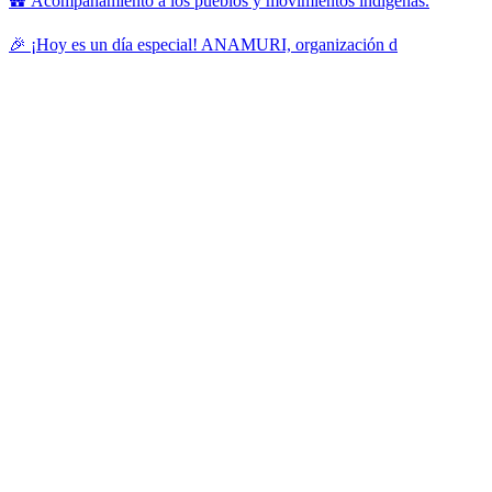
🛖 Acompañamiento a los pueblos y movimientos indígenas.
🎉 ¡Hoy es un día especial! ANAMURI, organización d