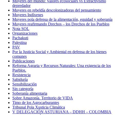
Muyeres del mundu: Valores ecosociales vs Extractivismo
depredador
Muyeres en rebeldía descolonizadoras del pensamiento
Muyeres Indíxenes
Muyeres pola defensa de la alimentación, equidad y soberanía
Muyeres reafirmando Drechos – los Drechos de los Pueblos
Nota SOL
Organizaciones
Pachakuti
Palestina
PAV
Por la Justicia Social y Ambiental en defensa de los bienes
comunes
Publicaciones
Reforma Agraria y Recursos Naturales: Una exigencia de los
Pueblos.
Resistencia
Sabiduría
Sensibilización
Sin categoría
Soberanía alimentaria
Sobre Amazonía. Territorio de VIDA
Timo de los Agrocarburantes
Tribunal Pola Xusticia Climática
V DELEGACIÓN ASTURIANA – DDHH – COLOMBIA