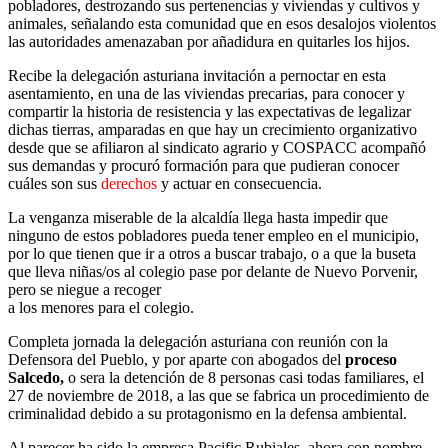
pobladores, destrozando sus pertenencias y viviendas y cultivos y
animales, señalando esta comunidad que en esos desalojos violentos
las autoridades amenazaban por añadidura en quitarles los hijos.
Recibe la delegación asturiana invitación a pernoctar en esta
asentamiento, en una de las viviendas precarias, para conocer y
compartir la historia de resistencia y las expectativas de legalizar
dichas tierras, amparadas en que hay un crecimiento organizativo
desde que se afiliaron al sindicato agrario y COSPACC acompañó
sus demandas y procuró formación para que pudieran conocer
cuáles son sus
derechos
y actuar en consecuencia.
La venganza miserable de la alcaldía llega hasta impedir que
ninguno de estos pobladores pueda tener empleo en el municipio,
por lo que tienen que ir a otros a buscar trabajo, o a que la buseta
que lleva niñas/os al colegio pase por delante de Nuevo Porvenir,
pero se niegue a recoger
a los menores para el colegio.
Completa jornada la delegación asturiana con reunión con la
Defensora del Pueblo, y por aparte con abogados del
proceso
Salcedo,
o sera la detención de 8 personas casi todas familiares, el
27 de noviembre de 2018, a las que se fabrica un procedimiento de
criminalidad debido a su protagonismo en la defensa ambiental.
Al parecer ha sido la empresa Pacific Rubiales, ahora con nombre