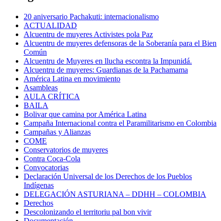
20 aniversario Pachakuti: internacionalismo
ACTUALIDAD
Alcuentru de muyeres Activistes pola Paz
Alcuentru de muyeres defensoras de la Soberanía para el Bien
Común
Alcuentru de Muyeres en llucha escontra la Impunidá.
Alcuentru de muyeres: Guardianas de la Pachamama
América Latina en movimiento
Asambleas
AULA CRÍTICA
BAILA
Bolivar que camina por América Latina
Campaña Internacional contra el Paramilitarismo en Colombia
Campañas y Alianzas
COME
Conservatorios de muyeres
Contra Coca-Cola
Convocatorias
Declaración Universal de los Derechos de los Pueblos
Indígenas
DELEGACIÓN ASTURIANA – DDHH – COLOMBIA
Derechos
Descolonizando el territoriu pal bon vivir
Documentación