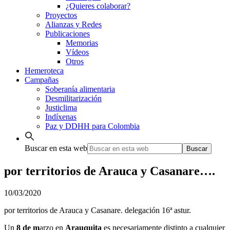
¿Quieres colaborar?
Proyectos
Alianzas y Redes
Publicaciones
Memorias
Vídeos
Otros
Hemeroteca
Campañas
Soberanía alimentaria
Desmilitarización
Justiclima
Indíxenas
Paz y DDHH para Colombia
Buscar en esta web
por territorios de Arauca y Casanare….
10/03/2020
por territorios de Arauca y Casanare. delegación 16ª astur.
Un
8 de m
arzo en
Arauquita
es necesariamente distinto a cualquier