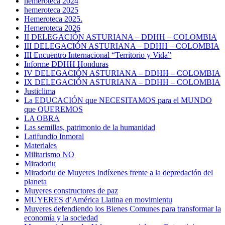
hemeroteca 2024
hemeroteca 2025
Hemeroteca 2025.
Hemeroteca 2026
II DELEGACIÓN ASTURIANA – DDHH – COLOMBIA
III DELEGACIÓN ASTURIANA – DDHH – COLOMBIA
III Encuentro Internacional “Territorio y Vida”
Informe DDHH Honduras
IV DELEGACIÓN ASTURIANA – DDHH – COLOMBIA
IX DELEGACIÓN ASTURIANA – DDHH – COLOMBIA
Justiclima
La EDUCACIÓN que NECESITAMOS para el MUNDO
que QUEREMOS
LA OBRA
Las semillas, patrimonio de la humanidad
Latifundio Inmoral
Materiales
Militarismo NO
Miradoriu
Miradoriu de Muyeres Indíxenes frente a la depredación del
planeta
Muyeres constructores de paz
MUYERES d’América Llatina en movimientu
Muyeres defendiendo los Bienes Comunes para transformar la
economía y la sociedad