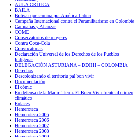
AULA CRÍTICA
BAILA
Bolivar que camina por América Latina
Campaña Internacional contra el Paramilitarismo en Colombia
Campañas y Alianzas
COME
Conservatorios de muyeres
Contra Coca-Cola
Convocatorias
Declaración Universal de los Derechos de los Pueblos
Indígenas
DELEGACIÓN ASTURIANA – DDHH – COLOMBIA
Derechos
Descolonizando el territoriu pal bon vivir
Documentación
El cómic
En defensa de la Madre Tierra. El Buen Vivir frente al crimen
climático
Enlaces
Hemeroteca
Hemeroteca 2005
Hemeroteca 2006
Hemeroteca 2007
Hemeroteca 2008
Hemeroteca 2009