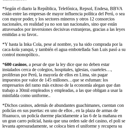
*Según el diario la República, Telefónica, Repsol, Endesa, BBVA
están entre las empresas de mayor influencia política del Perú, o sea
con mayor poder, y los sectores mineros y otros 12 consorcios
nacionales, en realidad ya no son tan nacionales, sino que están
atravesados por inversiones decisivas extranjeras, gracias a las leyes
emitidas a su favor..
*Y hasta la Inka Cola, pese al nombre, ya ha sido comprada por la
caca-kola yanqui, y también el agua embotellada San Luis pasó a su
control monopólico..
*
600 casinos
, a pesar de que la ley dice que no deben estar
instalados cerca de colegios, hospitales, iglesias, cuarteles…,
proliferan por Perú, la mayoría de ellos en Lima, sin pagar
impuestos por valor de 145 millones…que se esfuman: los
empresarios del ramo más exitoso de la economía alegan que dan
trabajo a 30mil empleados y empleadas, a las que obligan a usar la
minifalda como uniforme..
*Dichos casinos, además de abundantes guachimanes, cuentan con
policías en sus puertas: en uno de ellos , en la plaza de armas de
Huanuco, un policía duerme placidamente a las 6 de la mañana en
un gran carro policial, hasta que una orden sale del casino, el poli se
levanta apresuradamente, se coloca bien el uniforme y recupera su