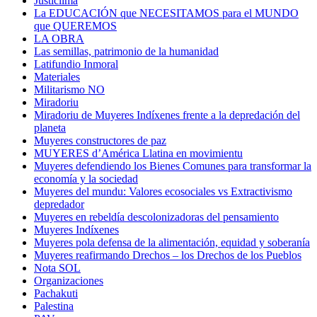
Justiclima
La EDUCACIÓN que NECESITAMOS para el MUNDO
que QUEREMOS
LA OBRA
Las semillas, patrimonio de la humanidad
Latifundio Inmoral
Materiales
Militarismo NO
Miradoriu
Miradoriu de Muyeres Indíxenes frente a la depredación del
planeta
Muyeres constructores de paz
MUYERES d’América Llatina en movimientu
Muyeres defendiendo los Bienes Comunes para transformar la
economía y la sociedad
Muyeres del mundu: Valores ecosociales vs Extractivismo
depredador
Muyeres en rebeldía descolonizadoras del pensamiento
Muyeres Indíxenes
Muyeres pola defensa de la alimentación, equidad y soberanía
Muyeres reafirmando Drechos – los Drechos de los Pueblos
Nota SOL
Organizaciones
Pachakuti
Palestina