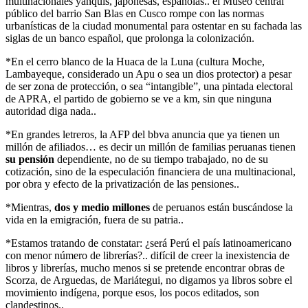
multinacionales yanquis, japonesas, españolas.. el Museo central
público del barrio San Blas en Cusco rompe con las normas
urbanísticas de la ciudad monumental para ostentar en su fachada las
siglas de un banco español, que prolonga la colonización.
*En el cerro blanco de la Huaca de la Luna (cultura Moche,
Lambayeque, considerado un Apu o sea un dios protector) a pesar
de ser zona de protección, o sea “intangible”, una pintada electoral
de APRA, el partido de gobierno se ve a km, sin que ninguna
autoridad diga nada..
*En grandes letreros, la AFP del bbva anuncia que ya tienen un
millón de afiliados… es decir un millón de familias peruanas tienen
su pensión
dependiente, no de su tiempo trabajado, no de su
cotización, sino de la especulación financiera de una multinacional,
por obra y efecto de la privatización de las pensiones..
*Mientras,
dos y medio millones
de peruanos están buscándose la
vida en la emigración, fuera de su patria..
*Estamos tratando de constatar: ¿será Perú el país latinoamericano
con menor número de librerías?.. difícil de creer la inexistencia de
libros y librerías, mucho menos si se pretende encontrar obras de
Scorza, de Arguedas, de Mariátegui, no digamos ya libros sobre el
movimiento indígena, porque esos, los pocos editados, son
clandestinos..