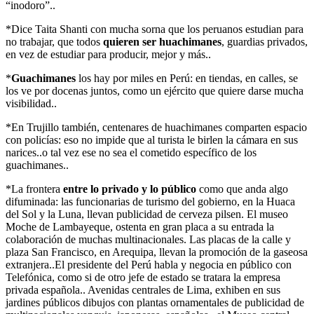
“inodoro”..
*Dice Taita Shanti con mucha sorna que los peruanos estudian para
no trabajar, que todos
quieren ser huachimanes
, guardias privados,
en vez de estudiar para producir, mejor y más..
*
Guachimanes
los hay por miles en Perú: en tiendas, en calles, se
los ve por docenas juntos, como un ejército que quiere darse mucha
visibilidad..
*En Trujillo también, centenares de huachimanes comparten espacio
con policías: eso no impide que al turista le birlen la cámara en sus
narices..o tal vez ese no sea el cometido específico de los
guachimanes..
*La frontera
entre lo privado y lo público
como que anda algo
difuminada: las funcionarias de turismo del gobierno, en la Huaca
del Sol y la Luna, llevan publicidad de cerveza pilsen. El museo
Moche de Lambayeque, ostenta en gran placa a su entrada la
colaboración de muchas multinacionales. Las placas de la calle y
plaza San Francisco, en Arequipa, llevan la promoción de la gaseosa
extranjera..El presidente del Perú habla y negocia en público con
Telefónica, como si de otro jefe de estado se tratara la empresa
privada española.. Avenidas centrales de Lima, exhiben en sus
jardines públicos dibujos con plantas ornamentales de publicidad de