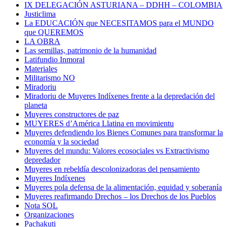
IX DELEGACIÓN ASTURIANA – DDHH – COLOMBIA
Justiclima
La EDUCACIÓN que NECESITAMOS para el MUNDO
que QUEREMOS
LA OBRA
Las semillas, patrimonio de la humanidad
Latifundio Inmoral
Materiales
Militarismo NO
Miradoriu
Miradoriu de Muyeres Indíxenes frente a la depredación del
planeta
Muyeres constructores de paz
MUYERES d’América Llatina en movimientu
Muyeres defendiendo los Bienes Comunes para transformar la
economía y la sociedad
Muyeres del mundu: Valores ecosociales vs Extractivismo
depredador
Muyeres en rebeldía descolonizadoras del pensamiento
Muyeres Indíxenes
Muyeres pola defensa de la alimentación, equidad y soberanía
Muyeres reafirmando Drechos – los Drechos de los Pueblos
Nota SOL
Organizaciones
Pachakuti