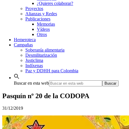
¿Quieres colaborar?
Proyectos
Alianzas y Redes
Publicaciones
Memorias
Vídeos
Otros
Hemeroteca
Campañas
Soberanía alimentaria
Desmilitarización
Justiclima
Indíxenas
Paz y DDHH para Colombia
Buscar en esta web
Pasquín nº 20 de la CODOPA
31/12/2019