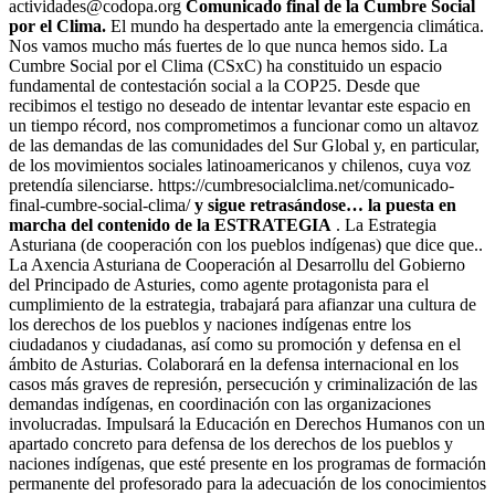
actividades@codopa.org
Comunicado final de la Cumbre Social
por el Clima.
El mundo ha despertado ante la emergencia climática.
Nos vamos mucho más fuertes de lo que nunca hemos sido. La
Cumbre Social por el Clima (CSxC) ha constituido un espacio
fundamental de contestación social a la COP25. Desde que
recibimos el testigo no deseado de intentar levantar este espacio en
un tiempo récord, nos comprometimos a funcionar como un altavoz
de las demandas de las comunidades del Sur Global y, en particular,
de los movimientos sociales latinoamericanos y chilenos, cuya voz
pretendía silenciarse. https://cumbresocialclima.net/comunicado-
final-cumbre-social-clima/
y sigue retrasándose… la puesta en
marcha del contenido de la ESTRATEGIA
. La Estrategia
Asturiana (de cooperación con los pueblos indígenas) que dice que..
La Axencia Asturiana de Cooperación al Desarrollu del Gobierno
del Principado de Asturies, como agente protagonista para el
cumplimiento de la estrategia, trabajará para afianzar una cultura de
los derechos de los pueblos y naciones indígenas entre los
ciudadanos y ciudadanas, así como su promoción y defensa en el
ámbito de Asturias. Colaborará en la defensa internacional en los
casos más graves de represión, persecución y criminalización de las
demandas indígenas, en coordinación con las organizaciones
involucradas. Impulsará la Educación en Derechos Humanos con un
apartado concreto para defensa de los derechos de los pueblos y
naciones indígenas, que esté presente en los programas de formación
permanente del profesorado para la adecuación de los conocimientos