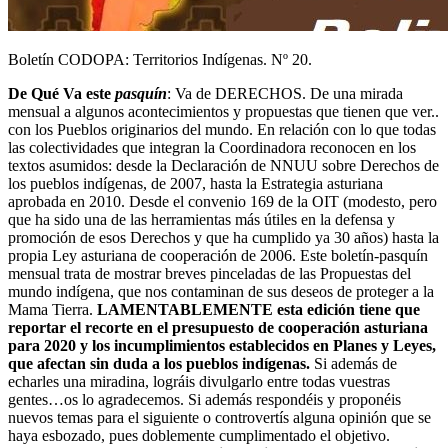
Boletín CODOPA: Territorios Indígenas. Nº 20.
De Qué Va este
pasquín
: Va de DERECHOS. De una mirada
mensual a algunos acontecimientos y propuestas que tienen que ver..
con los Pueblos originarios del mundo. En relación con lo que todas
las colectividades que integran la Coordinadora reconocen en los
textos asumidos: desde la Declaración de NNUU sobre Derechos de
los pueblos indígenas, de 2007, hasta la Estrategia asturiana
aprobada en 2010. Desde el convenio 169 de la OIT (modesto, pero
que ha sido una de las herramientas más útiles en la defensa y
promoción de esos Derechos y que ha cumplido ya 30 años) hasta la
propia Ley asturiana de cooperación de 2006. Este boletín-pasquín
mensual trata de mostrar breves pinceladas de las Propuestas del
mundo indígena, que nos contaminan de sus deseos de proteger a la
Mama Tierra.
LAMENTABLEMENTE esta edición tiene que
reportar el recorte en el presupuesto de cooperación asturiana
para 2020 y los incumplimientos establecidos en Planes y Leyes,
que afectan sin duda a los pueblos indígenas.
Si además de
echarles una miradina, lográis divulgarlo entre todas vuestras
gentes…os lo agradecemos. Si además respondéis y proponéis
nuevos temas para el siguiente o controvertís alguna opinión que se
haya esbozado, pues doblemente cumplimentado el objetivo.