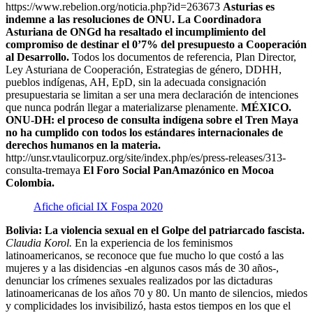
https://www.rebelion.org/noticia.php?id=263673
Asturias es
indemne a las resoluciones de ONU.
La Coordinadora
Asturiana de ONGd ha resaltado el incumplimiento del
compromiso de destinar el 0’7% del presupuesto a Cooperación
al Desarrollo.
Todos los documentos de referencia, Plan Director,
Ley Asturiana de Cooperación, Estrategias de género, DDHH,
pueblos indígenas, AH, EpD, sin la adecuada consignación
presupuestaria se limitan a ser una mera declaración de intenciones
que nunca podrán llegar a materializarse plenamente.
MÉXICO.
ONU-DH: el proceso de consulta indígena sobre el Tren Maya
no ha cumplido con todos los estándares internacionales de
derechos humanos en la materia.
http://unsr.vtaulicorpuz.org/site/index.php/es/press-releases/313-
consulta-tremaya
El Foro Social PanAmazónico en Mocoa
Colombia.
Afiche oficial IX Fospa 2020
Bolivia: La violencia sexual en el Golpe del patriarcado fascista.
Claudia Korol.
En la experiencia de los feminismos
latinoamericanos, se reconoce que fue mucho lo que costó a las
mujeres y a las disidencias -en algunos casos más de 30 años-,
denunciar los crímenes sexuales realizados por las dictaduras
latinoamericanas de los años 70 y 80. Un manto de silencios, miedos
y complicidades los invisibilizó, hasta estos tiempos en los que el